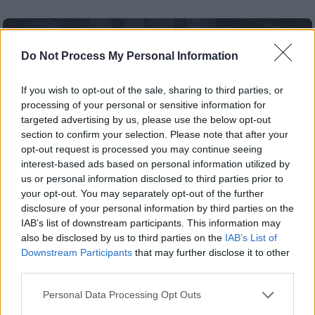
Do Not Process My Personal Information
If you wish to opt-out of the sale, sharing to third parties, or
processing of your personal or sensitive information for
targeted advertising by us, please use the below opt-out
section to confirm your selection. Please note that after your
opt-out request is processed you may continue seeing
interest-based ads based on personal information utilized by
us or personal information disclosed to third parties prior to
your opt-out. You may separately opt-out of the further
disclosure of your personal information by third parties on the
IAB’s list of downstream participants. This information may
also be disclosed by us to third parties on the
IAB’s List of
Κόσμος
|
06.02.2019 11:40
Downstream Participants
that may further disclose it to other
Η υποδοχή Αλέξη Τσίπρα στην Αγία
third parties.
Σοφία από μαύρη γάτα (pics+vids)
Please note that this website/app uses one or more Google
Personal Data Processing Opt Outs
Μια έκπληξη περίμενε τον Έλληνα
services and may gather and store information including but