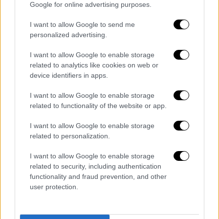
Google for online advertising purposes.
I want to allow Google to send me
personalized advertising.
I want to allow Google to enable storage
related to analytics like cookies on web or
device identifiers in apps.
POPULAR VIDEOS
I want to allow Google to enable storage
related to functionality of the website or app.
I want to allow Google to enable storage
Μεσημεριανό...
|
10.08.2026 14:06
related to personalization.
Μεσημεριανό δελτίο ειδήσεων
10/08/2026
I want to allow Google to enable storage
related to security, including authentication
functionality and fraud prevention, and other
user protection.
Ώρα Ελλάδος...
|
10.08.2026 12:18
Ώρα Ελλάδος 10/08/2026