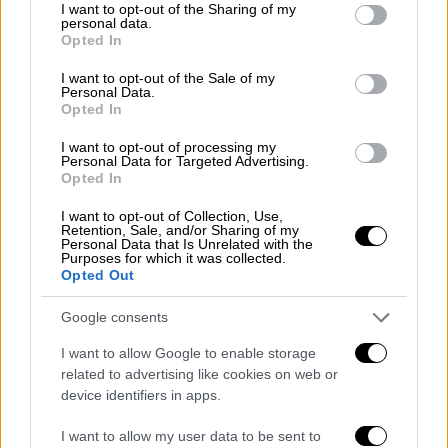
πρωθυπουργό και όσους τον συνόδευαν
not limited to your visit or usage behaviour. You may click to
I want to opt-out of the Sharing of my
personal data.
όταν έφτασαν στην Αγία Σοφία
grant or deny consent to Google and its third-party tags to
Opted In
use your data for below specified purposes in below Google
ΑΛΛΑ #TAGS
consent section.
I want to opt-out of the Sale of my
Personal Data.
Αλέξης Τσίπρας
Opted In
Β' Παγκόσμιος Πόλεμος
Ιστορία
I want to opt-out of processing my
Personal Data for Targeted Advertising.
Opted In
Πολεμικό Ναυτικό
Αγία Σοφία
I want to opt-out of Collection, Use,
Retention, Sale, and/or Sharing of my
πολεμικό πλοίο
γάτα
Personal Data that Is Unrelated with the
Purposes for which it was collected.
Opted Out
Google consents
I want to allow Google to enable storage
related to advertising like cookies on web or
device identifiers in apps.
I want to allow my user data to be sent to