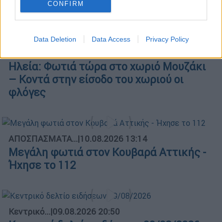
CONFIRM
Data Deletion
Data Access
Privacy Policy
Ώρα Ελλάδος...
|
10.08.2026 08:39
Ηλεία: Φωτιά τώρα στο χωριό Μουζάκι
– Κοντά στην είσοδο του χωριού οι
φλόγες
ΑΠΟΣΠΑΣΜΑΤΑ...
|
10.08.2026 13:14
Μεγάλη φωτιά στον Κουβαρά Αττικής -
Ήχησε το 112
Κεντρικό...
|
09.08.2026 20:50