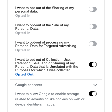
πρωθυπουργό και όσους τον συνόδευαν
services and may gather and store information including but
όταν έφτασαν στην Αγία Σοφία
not limited to your visit or usage behaviour. You may click to
I want to opt-out of the Sharing of my
personal data.
grant or deny consent to Google and its third-party tags to
Opted In
ΑΛΛΑ #TAGS
use your data for below specified purposes in below Google
consent section.
Αλέξης Τσίπρας
I want to opt-out of the Sale of my
Personal Data.
Opted In
Β' Παγκόσμιος Πόλεμος
Ιστορία
I want to opt-out of processing my
Personal Data for Targeted Advertising.
Πολεμικό Ναυτικό
Αγία Σοφία
Opted In
πολεμικό πλοίο
γάτα
I want to opt-out of Collection, Use,
Retention, Sale, and/or Sharing of my
Personal Data that Is Unrelated with the
Purposes for which it was collected.
Opted Out
Google consents
I want to allow Google to enable storage
related to advertising like cookies on web or
device identifiers in apps.