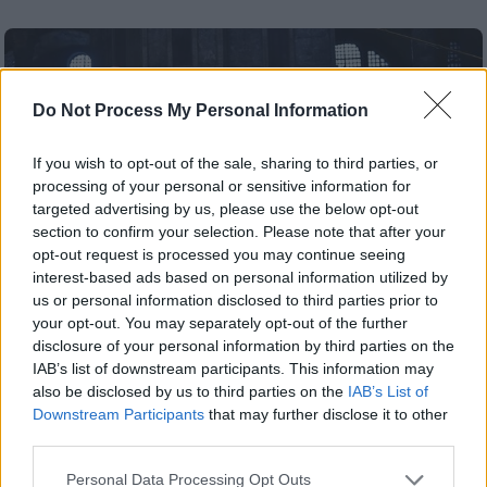
Do Not Process My Personal Information
If you wish to opt-out of the sale, sharing to third parties, or
processing of your personal or sensitive information for
targeted advertising by us, please use the below opt-out
section to confirm your selection. Please note that after your
opt-out request is processed you may continue seeing
interest-based ads based on personal information utilized by
us or personal information disclosed to third parties prior to
your opt-out. You may separately opt-out of the further
disclosure of your personal information by third parties on the
IAB’s list of downstream participants. This information may
Κόσμος
|
06.02.2019 11:40
also be disclosed by us to third parties on the
IAB’s List of
Η υποδοχή Αλέξη Τσίπρα στην Αγία
Downstream Participants
that may further disclose it to other
Σοφία από μαύρη γάτα (pics+vids)
third parties.
Μια έκπληξη περίμενε τον Έλληνα
Please note that this website/app uses one or more Google
Personal Data Processing Opt Outs