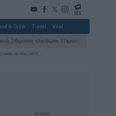
od & Drink
Travel
Viral
ς κλείδωσε 17χρονη στο σπίτι του – Την έσωσαν
τούσε να πάει σπίτι...