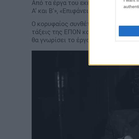
Από τα έργα του εκείνης της περιόδο
authenti
Α’ και Β’», «Επιφάνεια», «Μαουτχάουζε
Ο κορυφαίος συνθέτης το 1943 αναπ
τάξεις της ΕΠΟΝ και του ΚΚΕ. Θα συ
θα γνωρίσει το έργο του Μαρξ.