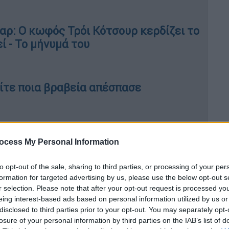
αρ: Ο κωφός Τρόι Κότσουρ κερδίζει το
ί - Το μήνυμά του
ίτε ποια βραβεία απέσπασε
τλεϊ Κούπερ παρηγορούν τον Γουίλ
ocess My Personal Information
ρε – Δείτε βίντεο
to opt-out of the sale, sharing to third parties, or processing of your per
formation for targeted advertising by us, please use the below opt-out s
ουντ: Γιατί εξοργίστηκε με τον Κρις
r selection. Please note that after your opt-out request is processed y
όλιο για τη σύζυγο του ηθοποιού που
eing interest-based ads based on personal information utilized by us or
disclosed to third parties prior to your opt-out. You may separately opt-
losure of your personal information by third parties on the IAB’s list of