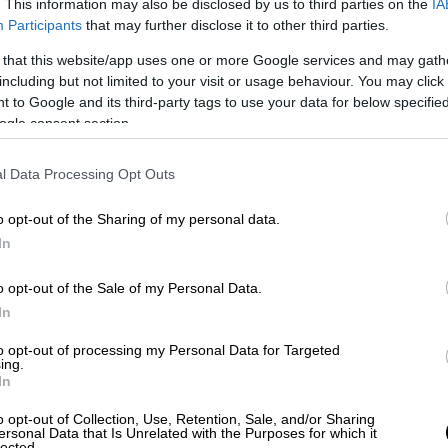
. This information may also be disclosed by us to third parties on the
IA
Participants
that may further disclose it to other third parties.
ηθοποιός που κέρδισε το Όσκαρ Α'
 that this website/app uses one or more Google services and may gath
ς καριέρας της
including but not limited to your visit or usage behaviour. You may click 
 to Google and its third-party tags to use your data for below specifi
ogle consent section.
 τις εντυπώσεις στα φετινά Όσκαρ -
l Data Processing Opt Outs
λμηρές
o opt-out of the Sharing of my personal data.
In
orial» περιλάμβανε φέτος σπουδαίους
o opt-out of the Sale of my Personal Data.
In
έτι Γουάιτ, ο Γουίλιαμ Χαρτ, η Ολυμπία
to opt-out of processing my Personal Data for Targeted
ing.
In
se honored were Betty White and
://t.co/iWjXefhHyc
o opt-out of Collection, Use, Retention, Sale, and/or Sharing
ersonal Data that Is Unrelated with the Purposes for which it
lected.