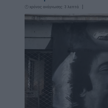
🕛 χρόνος ανάγνωσης: 3 λεπτά ┋