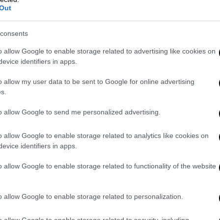
Out
022
consents
ωή την
Πέμπτη 2 Σεπτεμβρίου
, σε ηλικία 96
 Ελλάδα, που τόσο αγάπησε.
o allow Google to enable storage related to advertising like cookies on
evice identifiers in apps.
Χίο
στις 29 Ιουλίου 1925, καταγόταν όμως
o allow my user data to be sent to Google for online advertising
α ήταν μοιρασμένα σε διάφορες πόλεις της
s.
, και άλλα. Μεγαλύτερο μέρος των παιδικών
to allow Google to send me personalized advertising.
πό πασίγνωστα τραγούδια, περιλαμβάνει
o allow Google to enable storage related to analytics like cookies on
ς, μπαλέτα, μουσική δωματίου, χορωδιακά,
evice identifiers in apps.
αι κινηματογραφικές ταινίες.
o allow Google to enable storage related to functionality of the website
ρώτα οκτώ ποιήματα από τον «Επιτάφιο»
960 θα ηχογραφηθούν για πρώτη φορά με τη
o allow Google to enable storage related to personalization.
o allow Google to enable storage related to security, including