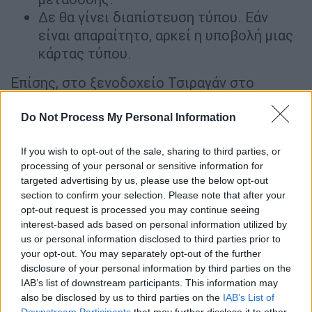
Δε θα γίνει διαπίστευση τύπου. Εάν
είναι απαραίτητο, αρκεί η υποβολή μιας
κάρτας τύπου.
Επίσης, στο ξενοδοχείο Τσιραγάν στο
κέντρο της Κωνσταντινούπολης κατέλυσε η
ρωσική αντιπροσωπεία, η οποία θα
Do Not Process My Personal Information
συμμετάσχει αύριο στις διαπραγματεύσεις
If you wish to opt-out of the sale, sharing to third parties, or
με Ουκρανία.
processing of your personal or sensitive information for
targeted advertising by us, please use the below opt-out
Η στάση που θα κρατήσει η Ουκρανία
section to confirm your selection. Please note that after your
opt-out request is processed you may continue seeing
Η κυβέρνηση της Ουκρανίας, κατά τις
interest-based ads based on personal information utilized by
διαπραγματεύσεις, θα επιμείνει να
us or personal information disclosed to third parties prior to
γίνει σεβαστή η
εθνική της κυριαρχία
και
your opt-out. You may separately opt-out of the further
η
εδαφική της ακεραιότητα
στις
disclosure of your personal information by third parties on the
IAB’s list of downstream participants. This information may
διαπραγματεύσεις με τη Ρωσία στην
also be disclosed by us to third parties on the
IAB’s List of
Τουρκία, γνωστοποίησε νωρίτερα σήμερα ο