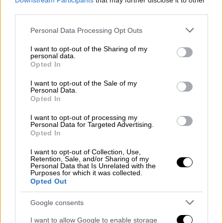
Downstream Participants
that may further disclose it to other
Ουκρανός πρόεδρος
Βολοντίμιρ Ζελένσκι
.
third parties.
Please note that this website/app uses one or more Google
Personal Data Processing Opt Outs
ΔΙΑΒΑΣΤΕ ΕΠΙΣΗΣ
services and may gather and store information including but
not limited to your visit or usage behaviour. You may click to
I want to opt-out of the Sharing of my
personal data.
Κόσμος
|
28.03.2022 09:51
grant or deny consent to Google and its third-party tags to
Opted In
use your data for below specified purposes in below Google
Πόλεμος στην Ουκρανία:
consent section.
I want to opt-out of the Sale of my
Πληροφορίες ότι ρωσικά
Personal Data.
στρατεύματα εισέβαλαν στο
Opted In
προεδρικό γραφείο της Κριμαίας –
I want to opt-out of processing my
Εν αναμονή των κρίσιμων
Personal Data for Targeted Advertising.
Opted In
διαπραγματεύσεων Μόσχας - Κιέβου
I want to opt-out of Collection, Use,
Retention, Sale, and/or Sharing of my
Κόσμος
|
28.03.2022 09:10
Personal Data that Is Unrelated with the
Purposes for which it was collected.
Η Γερμανία εξετάζει το ενδεχόμενο
Opted Out
να αγοράσει αντιπυραυλική ασπίδα
Google consents
I want to allow Google to enable storage
Κόσμος
|
28.03.2022 10:36