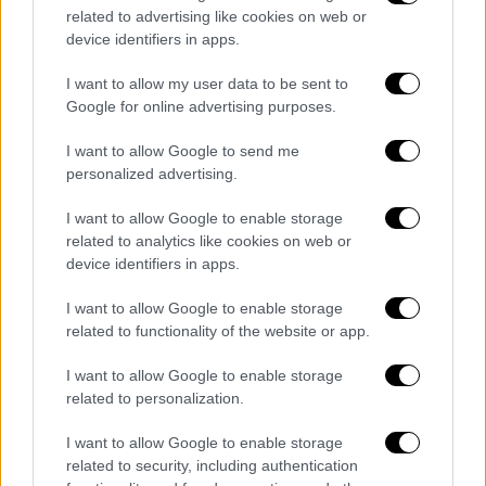
related to advertising like cookies on web or
Κίνα: Σε lockdown δύο φάσεων η
device identifiers in apps.
Σαγκάη - Η χειρότερη έξαρση
κρουσμάτων εδώ και 2 χρόνια
I want to allow my user data to be sent to
Google for online advertising purposes.
I want to allow Google to send me
personalized advertising.
«Οι
προτεραιότητές
μας στις
διαπραγματεύσεις είναι γνωστές: η εθνική
I want to allow Google to enable storage
κυριαρχία και η εδαφική ακεραιότητα της
related to analytics like cookies on web or
device identifiers in apps.
Ουκρανίας δεν τίθενται υπό αμφισβήτηση»,
δήλωσε ο αρχηγός του ουκρανικού κράτους
I want to allow Google to enable storage
κατά τη διάρκεια διαγγέλματός του.
related to functionality of the website or app.
I want to allow Google to enable storage
related to personalization.
I want to allow Google to enable storage
related to security, including authentication