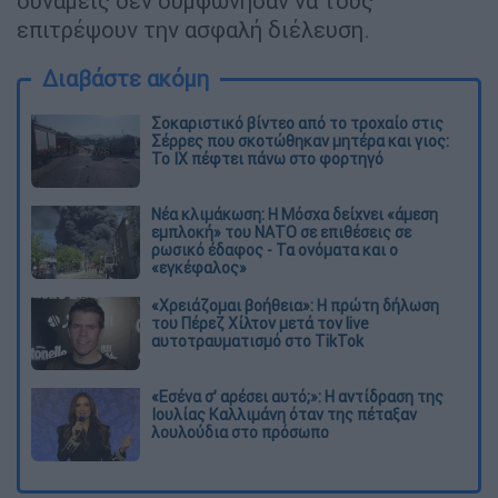
δυνάμεις δεν συμφώνησαν να τους
επιτρέψουν την ασφαλή διέλευση.
Διαβάστε ακόμη
Σοκαριστικό βίντεο από το τροχαίο στις
Σέρρες που σκοτώθηκαν μητέρα και γιος:
Το ΙΧ πέφτει πάνω στο φορτηγό
Νέα κλιμάκωση: Η Μόσχα δείχνει «άμεση
εμπλοκή» του ΝΑΤΟ σε επιθέσεις σε
ρωσικό έδαφος - Τα ονόματα και ο
«εγκέφαλος»
«Χρειάζομαι βοήθεια»: Η πρώτη δήλωση
του Πέρεζ Χίλτον μετά τον live
αυτοτραυματισμό στο TikTok
«Εσένα σ’ αρέσει αυτό;»: Η αντίδραση της
Ιουλίας Καλλιμάνη όταν της πέταξαν
λουλούδια στο πρόσωπο