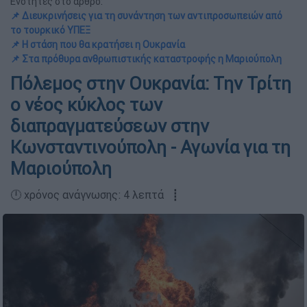
Ενότητες στο άρθρο:
📌 Διευκρινήσεις για τη συνάντηση των αντιπροσωπειών από
το τουρκικό ΥΠΕΞ
📌 Η στάση που θα κρατήσει η Ουκρανία
📌 Στα πρόθυρα ανθρωπιστικής καταστροφής η Μαριούπολη
Πόλεμος στην Ουκρανία: Την Τρίτη
ο νέος κύκλος των
διαπραγματεύσεων στην
Κωνσταντινούπολη - Αγωνία για τη
Μαριούπολη
🕛 χρόνος ανάγνωσης: 4 λεπτά ┋