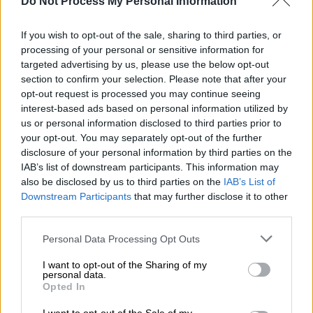
Do Not Process My Personal Information
Το δικαστήριο της πόλης Πέζαρο, στην
If you wish to opt-out of the sale, sharing to third parties, or
κεντρική
Ιταλία
, έκανε δεκτό το αίτημα
processing of your personal or sensitive information for
targeted advertising by us, please use the below opt-out
Ιταλίδας μητέρας η οποία ζήτησε να
section to confirm your selection. Please note that after your
μπορέσει
να δώσει και το επώνυμό της στον
opt-out request is processed you may continue seeing
ανήλικο
γιο της παρά την
αντίθεση του
interest-based ads based on personal information utilized by
πρώην συζύγου της
και πατέρα του παιδιού.
us or personal information disclosed to third parties prior to
your opt-out. You may separately opt-out of the further
Όπως αναφέρουν ιταλικά μέσα ενημέρωσης,
disclosure of your personal information by third parties on the
η απόφαση αυτή επηρεάστηκε σίγουρα και
IAB’s list of downstream participants. This information may
also be disclosed by us to third parties on the
IAB’s List of
από την επίσημη θέση του ιταλικού
Downstream Participants
that may further disclose it to other
Συνταγματικού Δικαστηρίου, το οποίο πριν
third parties.
από μόλις δύο ημέρες όρισε ότι
στα παιδιά
Please note that this website/app uses one or more Google
Personal Data Processing Opt Outs
από τώρα και στο εξής
θα πρέπει να
services and may gather and store information including but
δίνονται, αυτόματα, τόσο το επώνυμο του
not limited to your visit or usage behaviour. You may click to
I want to opt-out of the Sharing of my
personal data.
πατέρα όσο και της μητέρας τους.
grant or deny consent to Google and its third-party tags to
Opted In
use your data for below specified purposes in below Google
Οι δικαστές του Πέζαρο, μάλιστα,
consent section.