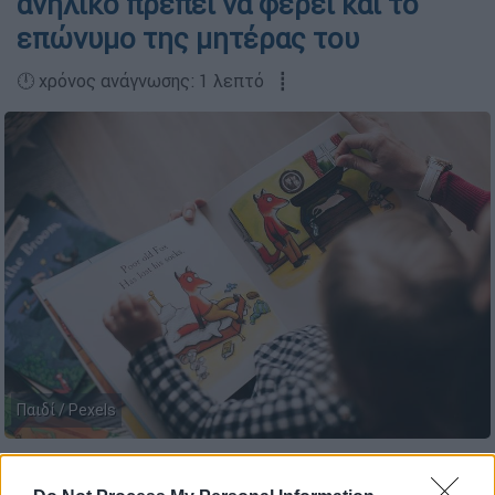
ανήλικο πρέπει να φέρει και το
επώνυμο της μητέρας του
🕛 χρόνος ανάγνωσης: 1 λεπτό ┋
Παιδί / Pexels
Προσθέστε το ΕΘΝΟΣ στη Google