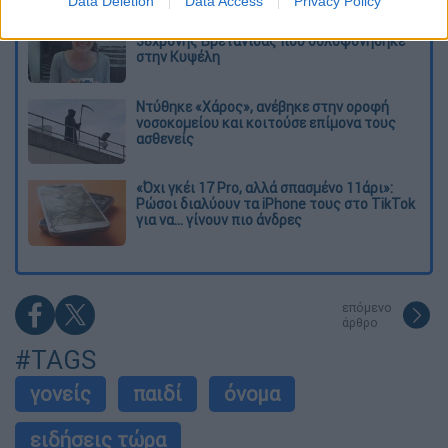
Data Deletion
Data Access
Privacy Policy
Η πρώτη δήλωση της οικογένειας της
38χρονης Βρετανίδας που δολοφονήθηκε
στην Κυψέλη
Ντύθηκε «Χάρος», ανέβηκε στην οροφή
νοσοκομείου και κοιτούσε επίμονα τους
ασθενείς
«Όχι γκέι 17 Pro, αλλά σπασμένο 11άρι»:
Ρώσοι διαλύουν τα iPhone τους στο TikTok
για να... γίνουν πιο άνδρες
επόμενο
άρθρο
#TAGS
γονείς
παιδί
όνομα
ειδήσεις τώρα