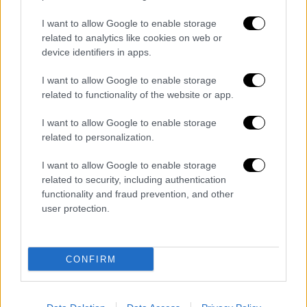
Η ΕΕ εντείνει τις προετοιμασίες για
I want to allow Google to enable storage
σταδιακό εμπάργκο στο ρωσικό
related to analytics like cookies on web or
πετρέλαιο - Πώς θα υλοποιηθεί και τι
device identifiers in apps.
θα σημάνει για την τιμή του
I want to allow Google to enable storage
παγκοσμίως
related to functionality of the website or app.
I want to allow Google to enable storage
related to personalization.
Αναμένεται τώρα να εγκριθεί από το ιταλικό
I want to allow Google to enable storage
κοινοβούλιο
νέος νόμος
ο οποίος θα
related to security, including authentication
περιέχει -λεπτομερώς- τις οδηγίες και τις
functionality and fraud prevention, and other
θέσεις του Συνταγματικού Δικαστηρίου.
user protection.
Διαβάστε ακόμη
CONFIRM
Εκτελέσεις, συλλήψεις και νέοι
περιορισμοί: Το Ιράν σκληραίνει τη γραμμή
στο εσωτερικό εν μέσω πολέμου