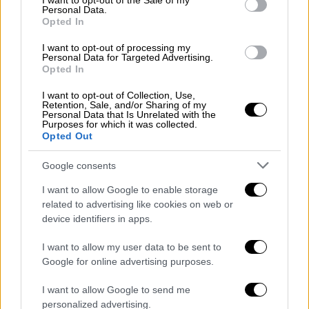
I want to opt-out of the Sale of my
Personal Data.
αναφέρθηκαν ευθέως στην
ετυμηγορία
του
Opted In
Συνταγματικού Δικαστηρίου της Ρώμης.
I want to opt-out of processing my
Personal Data for Targeted Advertising.
ΔΙΑΒΑΣΤΕ ΕΠΙΣΗΣ
Opted In
I want to opt-out of Collection, Use,
Κόσμος
|
29.04.2022 22:01
Retention, Sale, and/or Sharing of my
Personal Data that Is Unrelated with the
Η Ρωσία πλήρωσε τελικά ομόλογα σε
Purposes for which it was collected.
δολάρια για να αποφύγει τη
Opted Out
χρεοκοπία
Google consents
I want to allow Google to enable storage
Κόσμος
|
29.04.2022 22:38
related to advertising like cookies on web or
Pushbacks και εργασιακές συνθήκες
device identifiers in apps.
οδήγησαν στην παραίτηση του
I want to allow my user data to be sent to
Φαμπρίς Λεζερί από την κεφαλή της
Google for online advertising purposes.
Frontex - Γιατί τον στήριξε η Ελλάδα
I want to allow Google to send me
personalized advertising.
Κόσμος
|
29.04.2022 21:02