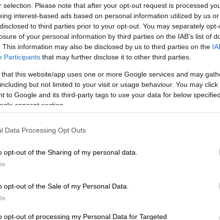
r selection. Please note that after your opt-out request is processed y
eing interest-based ads based on personal information utilized by us or
disclosed to third parties prior to your opt-out. You may separately opt-
losure of your personal information by third parties on the IAB’s list of
. This information may also be disclosed by us to third parties on the
IA
Participants
that may further disclose it to other third parties.
 that this website/app uses one or more Google services and may gath
 το ΕΘΝΟΣ στη Google
including but not limited to your visit or usage behaviour. You may click 
 to Google and its third-party tags to use your data for below specifi
 πόλεμο με το
ΝΑΤΟ,
δήλωσε απόψε ο
ogle consent section.
όφ,
προσθέτοντας ότι μια τέτοια εξέλιξη θα
υ και αυτό δεν μπορεί να επιτραπεί,
l Data Processing Opt Outs
ου επικαλείται τα ρωσικά πρακτορεία RIA
o opt-out of the Sharing of my personal data.
In
ειλεί κανέναν με πυρηνικό πόλεμο αλλά
o opt-out of the Sale of my Personal Data.
ναι οι δυτικές χώρες».
In
to opt-out of processing my Personal Data for Targeted