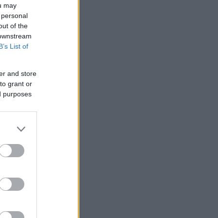
ou may
 personal
out of the
 downstream
B’s List of
er and store
to grant or
ed purposes