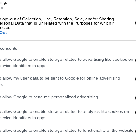
ing.
In
α σε δολάρια για να αποφύγει τη
o opt-out of Collection, Use, Retention, Sale, and/or Sharing
ersonal Data that Is Unrelated with the Purposes for which it
lected.
Out
consents
λετά τη δημιουργία ψευδοκράτους
o allow Google to enable storage related to advertising like cookies on
evice identifiers in apps.
o allow my user data to be sent to Google for online advertising
s.
ήδη να έχουν επιτύχει σημαντική πρόοδο
to allow Google to send me personalized advertising.
όμως η
Ουκρανία
αλλάζει τη στάση της
 από τις ΗΠΑ και τη Βρετανία, συνέχισε ο
o allow Google to enable storage related to analytics like cookies on
ς σε συνέντευξη που παραχώρησε στο
evice identifiers in apps.
πάσματα της οποίας αναμεταδίδονται από τα
ίπε, έχουν βαλτώσει λόγω της «επιθυμίας
o allow Google to enable storage related to functionality of the website