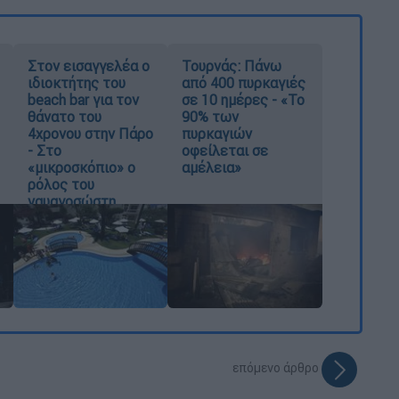
Στον εισαγγελέα ο
Τουρνάς: Πάνω
ιδιοκτήτης του
από 400 πυρκαγιές
beach bar για τον
σε 10 ημέρες - «Το
θάνατο του
90% των
4χρονου στην Πάρο
πυρκαγιών
- Στο
οφείλεται σε
«μικροσκόπιο» ο
αμέλεια»
ρόλος του
ναυαγοσώστη
επόμενο άρθρο