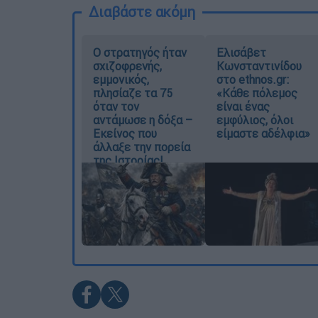
Διαβάστε ακόμη
O στρατηγός ήταν
Ελισάβετ
σχιζοφρενής,
Κωνσταντινίδου
εμμονικός,
στο ethnos.gr:
πλησίαζε τα 75
«Κάθε πόλεμος
όταν τον
είναι ένας
αντάμωσε η δόξα –
εμφύλιος, όλοι
Εκείνος που
είμαστε αδέλφια»
άλλαξε την πορεία
της Ιστορίας!