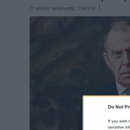
🕛 χρόνος ανάγνωσης: 2 λεπτά ┋
Do Not Pr
If you wish 
sensitive in