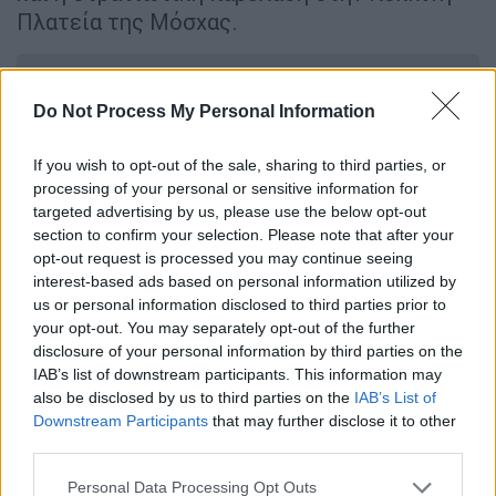
Πλατεία της Μόσχας.
ΔΙΑΒΑΣΤΕ ΕΠΙΣΗΣ
Do Not Process My Personal Information
Κόσμος
|
03.05.2022 12:29
Στα ύψη η διπλωματική σύγκρουση
If you wish to opt-out of the sale, sharing to third parties, or
processing of your personal or sensitive information for
για τον «Εβραίο Χίτλερ» - «Στηρίζετε
targeted advertising by us, please use the below opt-out
νεοναζί», απαντά η Ρωσία στο Ισραήλ
section to confirm your selection. Please note that after your
opt-out request is processed you may continue seeing
interest-based ads based on personal information utilized by
Κόσμος
|
03.05.2022 12:11
us or personal information disclosed to third parties prior to
Ακραίος χαρακτηρισμός του
your opt-out. You may separately opt-out of the further
Ουκρανού πρέσβη σε Σολτς -
disclosure of your personal information by third parties on the
«Φέρεται σαν προσβεβλημένο
IAB’s list of downstream participants. This information may
also be disclosed by us to third parties on the
IAB’s List of
λουκάνικο»
Downstream Participants
that may further disclose it to other
third parties.
Κόσμος
|
03.05.2022 07:31
Please note that this website/app uses one or more Google
Personal Data Processing Opt Outs