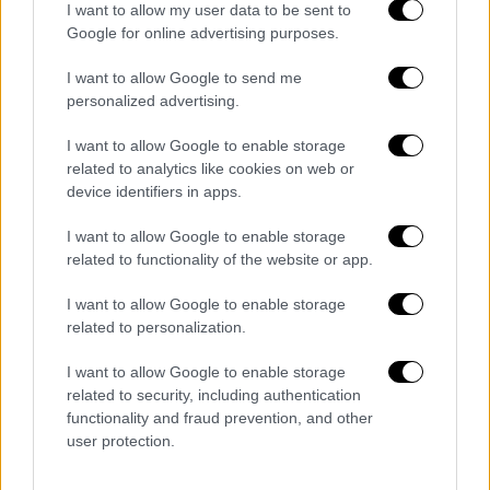
I want to allow my user data to be sent to
Κόσμος
|
02.05.2022 16:38
Google for online advertising purposes.
Οι Ρώσοι λεηλάτησαν τον χρυσό των
Σκυθών από μουσείο της
I want to allow Google to send me
Μελιτόπολης - Τι δήλωσε η Μενδώνη
personalized advertising.
I want to allow Google to enable storage
Κόσμος
|
02.05.2022 15:47
related to analytics like cookies on web or
Πόλεμος στην Ουκρανία: Η πρεσβεία
device identifiers in apps.
των ΗΠΑ ελπίζει να επιστρέψει στο
I want to allow Google to enable storage
Κίεβο μέχρι τέλη Μαΐου
related to functionality of the website or app.
I want to allow Google to enable storage
related to personalization.
Η είδηση έρχεται
εν μέσω εικασιών ότι ο
I want to allow Google to enable storage
Πούτιν θα εξαπολύσει ολοκληρωτικό
related to security, including authentication
πόλεμο σε όλη την Ουκρανία
και θα διατάξει
functionality and fraud prevention, and other
μαζική κινητοποίηση ανδρών που βρίσκονται
user protection.
σε στρατιωτική ηλικία, γεγονός που