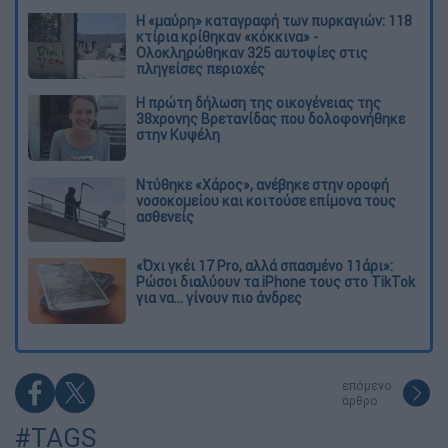
Η «μαύρη» καταγραφή των πυρκαγιών: 118
κτίρια κρίθηκαν «κόκκινα» -
Ολοκληρώθηκαν 325 αυτοψίες στις
πληγείσες περιοχές
Η πρώτη δήλωση της οικογένειας της
38χρονης Βρετανίδας που δολοφονήθηκε
στην Κυψέλη
Ντύθηκε «Χάρος», ανέβηκε στην οροφή
νοσοκομείου και κοιτούσε επίμονα τους
ασθενείς
«Όχι γκέι 17 Pro, αλλά σπασμένο 11άρι»:
Ρώσοι διαλύουν τα iPhone τους στο TikTok
για να... γίνουν πιο άνδρες
επόμενο
άρθρο
#TAGS