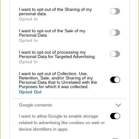
Ζελένσκι σε Λαβρόφ για «εβραϊκή
services and may gather and store information including but
καταγωγή του Χίτλερ»: Η Ρωσία δεν
not limited to your visit or usage behaviour. You may click to
I want to opt-out of the Sharing of my
personal data.
ξέχασε τα μαθήματα του Β’
grant or deny consent to Google and its third-party tags to
Opted In
use your data for below specified purposes in below Google
Παγκοσμίου Πολέμου – Έτοιμη για
consent section.
I want to opt-out of the Sale of my
νέες κυρώσεις η ΕΕ
Personal Data.
Opted In
Κόσμος
|
03.05.2022 07:55
I want to opt-out of processing my
Personal Data for Targeted Advertising.
Ποια είναι η Σφαίρα που λατρεύουν οι
Opted In
Ουκρανοί, που έχει γίνει διάσημη σε
I want to opt-out of Collection, Use,
όλο τον κόσμο και που θα βγει σε
Retention, Sale, and/or Sharing of my
γραμματόσημο
Personal Data that Is Unrelated with the
Purposes for which it was collected.
Opted Out
Κόσμος
|
02.05.2022 18:38
Google consents
Μαριούπολη: Παιδιά βγήκαν σαν
I want to allow Google to enable storage
ζόμπι μέσα από τα ερείπια του
related to advertising like cookies on web or
εργοστασίου Αζοφστάλ
device identifiers in apps.