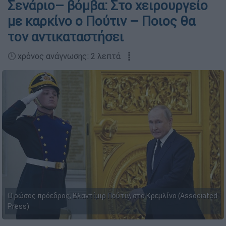
Σενάριο– βόμβα: Στο χειρουργείο
με καρκίνο ο Πούτιν – Ποιος θα
τον αντικαταστήσει
🕛 χρόνος ανάγνωσης: 2 λεπτά ┋
Ο ρώσος πρόεδρος, Βλαντίμιρ Πούτιν, στο Κρεμλίνο (Associated
Press)