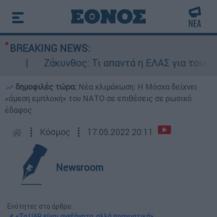
BREAKING NEWS:
Ζάκυνθος: Τι απαντά η ΕΛΑΣ για τους 8 βι
δημοφιλές τώρα:
Νέα κλιμάκωση: Η Μόσχα δείχνει
«άμεση εμπλοκή» του ΝΑΤΟ σε επιθέσεις σε ρωσικό
έδαφος
┋
Κόσμος
┋
17.05.2022 20:11
Newsroom
Ενότητες στο άρθρο:
📌 «Τα UAP είναι ανεξήγητα, αλλά πραγματικά»