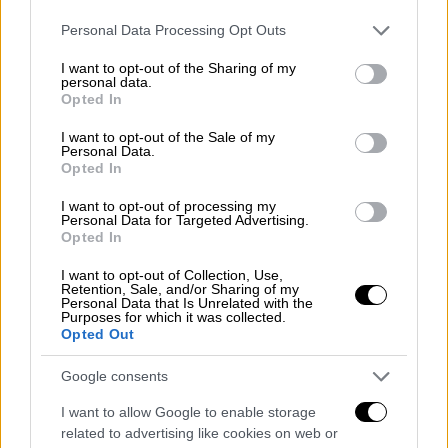
για την ασφάλεια των πτήσεων (…) έχουμε
Please note that this website/app uses one or more Google
δεσμευτεί σε μια προσπάθεια να
Personal Data Processing Opt Outs
services and may gather and store information including but
εξακριβώσουμε την προέλευσή τους».
not limited to your visit or usage behaviour. You may click to
I want to opt-out of the Sharing of my
personal data.
grant or deny consent to Google and its third-party tags to
Σημειώνεται πως η έκθεση περιελάμβανε και
Opted In
use your data for below specified purposes in below Google
κάποια από τα βίντεο που είχε δώσει
consent section.
I want to opt-out of the Sale of my
παλαιότερα στη δημοσιότητα το Πεντάγωνο,
Personal Data.
Opted In
όπου φαίνονται
μυστηριώδη ιπτάμενα
αντικείμενα
, τα οποία αναπτύσσουν πολύ
I want to opt-out of processing my
Personal Data for Targeted Advertising.
υψηλές ταχύτητες και κάνουν ελιγμούς που
Opted In
ξεπερνούν τις δυνατότητες των σύγχρονων
I want to opt-out of Collection, Use,
αεροσκαφών. Τα αντικείμενα αυτά δεν
Retention, Sale, and/or Sharing of my
Personal Data that Is Unrelated with the
φαίνεται να έχουν κάποιο ορατό προωθητικό
Purposes for which it was collected.
σύστημα ή χώρους ελέγχου της πτήσης.
Opted Out
Google consents
I want to allow Google to enable storage
related to advertising like cookies on web or