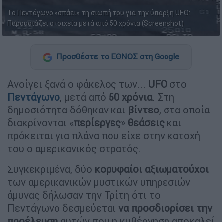
Το Πεντάγωνο «σπάει» τη σιωπή του για την ύπαρξη UFO:
Παρουσιάζει στοιχεία μετά από 50 χρόνια (Screenshot)
Προσθέστε το ΕΘΝΟΣ στη Google
Ανοίγει ξανά ο φάκελος των...
UFO
στο
Πεντάγωνο
, μετά από
50 χρόνια
. Στη
δημοσιότητα δόθηκαν και
βίντεο
, στα οποία
διακρίνονται «
περίεργες
»
θεάσεις
και
πρόκειται για πλάνα που είχε στην κατοχή
του ο αμερικανικός στρατός.
Συγκεκριμένα, δύο
κορυφαίοι αξιωματούχοι
των αμερικανικών μυστικών υπηρεσιών
άμυνας δήλωσαν την Τρίτη ότι το
Πεντάγωνο δεσμεύεται
να προσδιορίσει την
προέλευση
αυτών που η κυβέρνηση αποκαλεί