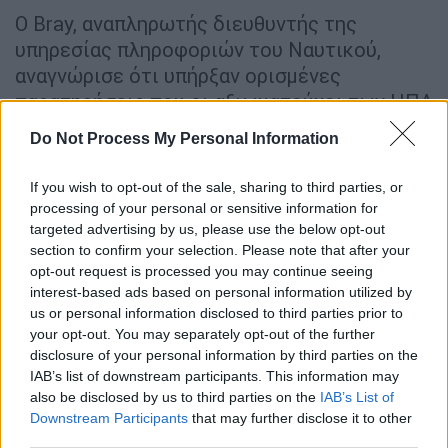
Ο Bray, αναπληρωτής διευθυντής της
υπηρεσίας πληροφοριών του Ναυτικού,
αναγνώρισε ότι υπήρξαν ορισμένες
παρατηρήσεις που οι αξιωματούχοι των ΗΠΑ
«
δεν μπορούν να εξηγήσουν
». Ορισμένες από
Do Not Process My Personal Information
αυτές αφορούσαν περιπτώσεις στις οποίες
υπήρχαν πολύ λίγα δεδομένα για να
If you wish to opt-out of the sale, sharing to third parties, or
δημιουργηθεί μια λογική εξήγηση, δήλωσε ο
processing of your personal or sensitive information for
ίδιος.
targeted advertising by us, please use the below opt-out
section to confirm your selection. Please note that after your
Από πλευράς του, ο Ronald Moultrie, ο
opt-out request is processed you may continue seeing
interest-based ads based on personal information utilized by
οποίος επιβλέπει μια νέα ομάδα, υπαγόμενη
us or personal information disclosed to third parties prior to
στον υφυπουργό Άμυνας των ΗΠΑ, για τον
your opt-out. You may separately opt-out of the further
τομέα των πληροφοριών και της ασφάλειας,
disclosure of your personal information by third parties on the
δήλωσε πως «Ξέρουμε ότι οι στρατιωτικοί
IAB’s list of downstream participants. This information may
also be disclosed by us to third parties on the
IAB’s List of
μας
είδαν άγνωστης ταυτότητας φαινόμενα
Downstream Participants
that may further disclose it to other
και επειδή τα UAP συνιστούν πιθανό κίνδυνο
third parties.