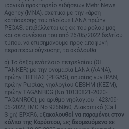
ιρανικό πρακτορείο ειδήσεων Mehr News
Agency (MNA), σχετικά με την «άρση
κατάσχεσης του πλοίου» LANA πρώην
PEGAS, επιβάλλεται ως εκ του ρόλου μας
και σε συνέχεια του από 26/05/2022 δελτίου
τύπου, να επισημάνουμε προς αποφυγή
περαιτέρω σύγχυσης, τα ακόλουθα:
α) Το δεξαμενόπλοιο πετρελαίου (OIL
TANKER) με την ονομασία LANA (ΛΑΝΑ),
πρώην ΠΕΓΚΑΣ (PEGAS), σημαίας νυν ΙΡΑΝ,
πρώην Ρωσίας, νηολογίου QESHM (ΚΕΣΜ),
πρώην TAGANROG (No 10130821-2020-
TAGANROG), με αριθμό νηολογίου 1423/09-
05-2022, IMO Νο 9256860, Διακριτικό (Call
Sign) EPXR6, ε
ξακολουθεί να παραμένει στον
κόλπο της Καρύστου,
ως
δεσμευόμενο
εκ