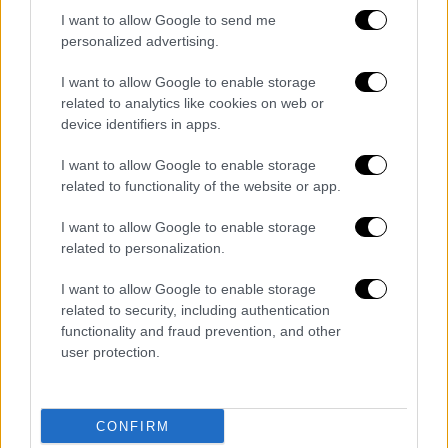
έχει γίνει στην εντολέα μας ή σε εμάς,
I want to allow Google to send me
προκειμένου να ασκήσουμε τα νόμιμα
personalized advertising.
δικαιώματά μας.
I want to allow Google to enable storage
ε) Έχοντας απόλυτη γνώση της κρισιμότητας
related to analytics like cookies on web or
device identifiers in apps.
της κατάστασης που έχει δημιουργηθεί λόγω
της κατάσχεσης του εν λόγω πλοίου και της
I want to allow Google to enable storage
περαιτέρω δέσμευσής του με την εκδοθείσα
related to functionality of the website or app.
προσωρινή διαταγή και της επιχειρούμενης
I want to allow Google to enable storage
ή «τετελεσμένης» όπως προβάλλεται
related to personalization.
αποδέσμευσης αυτού, οφείλουμε να
τονίσουμε ότι πρωταρχικός μας σκοπός
I want to allow Google to enable storage
ήταν και παραμένει η προάσπιση των
related to security, including authentication
functionality and fraud prevention, and other
δικαιωμάτων του εντολέα μας, όπως ορίζει
user protection.
η Ελληνική Δικαιοσύνη και οι νομικοί
κανόνες και διαδικασίες που προβλέπονται
από τη νομοθεσία μας. Υπ’ αυτό το πρίσμα
δε
CONFIRM
μπορεί να γίνεται λόγος για αποφασισθείσα