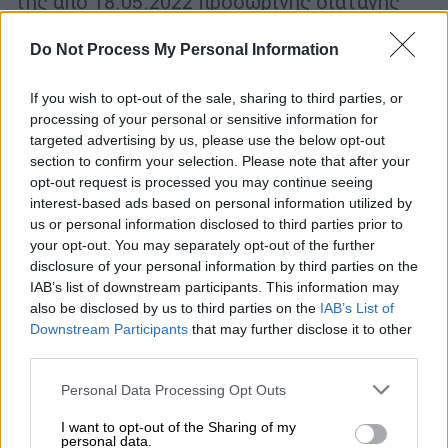
της από 18.05.2022 προσωρινής διαταγής
της κας Προέδρου Πρωτοδικών Χαλκίδας,
με την οποία έχει ήδη απαγορευθεί ο
Do Not Process My Personal Information
απόπλους του πλοίου και η απαγόρευση
If you wish to opt-out of the sale, sharing to third parties, or
μεταβολής της νομικής και πραγματικής
processing of your personal or sensitive information for
κατάστασης αυτού.
targeted advertising by us, please use the below opt-out
section to confirm your selection. Please note that after your
β)
Η ως άνω απαγόρευση αφορά το πλοίο
opt-out request is processed you may continue seeing
LANA πρώην PEGAS και όχι το φορτίο
interest-based ads based on personal information utilized by
αυτού
.
us or personal information disclosed to third parties prior to
your opt-out. You may separately opt-out of the further
γ) Με νεότερη αίτησή μας που κατατέθηκε
disclosure of your personal information by third parties on the
IAB’s list of downstream participants. This information may
σήμερα 14.06.2022 ενώπιον του Μονομελούς
also be disclosed by us to third parties on the
IAB’s List of
Πρωτοδικείου Χαλκίδας (τμήμα
Downstream Participants
that may further disclose it to other
ασφαλιστικών μέτρων),
ζητήσαμε περαιτέρω
third parties.
την συντηρητική κατάσχεση του πλοίου, για
Please note that this website/app uses one or more Google
Personal Data Processing Opt Outs
ποσό 529.200,00ευρώ
, πλέον του ποσού των
services and may gather and store information including but
1.474.200,00ευρώ που ζητήθηκε με την
not limited to your visit or usage behaviour. You may click to
I want to opt-out of the Sharing of my
personal data.