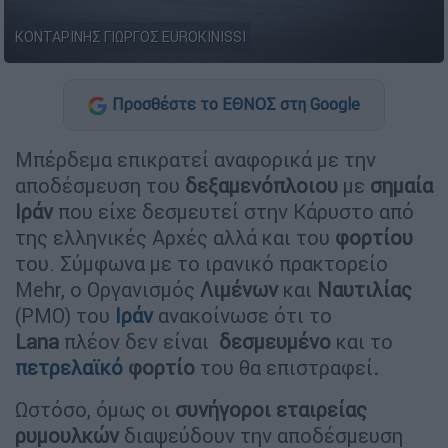
ΚΟΝΤΑΡΙΝΗΣ ΓΙΩΡΓΟΣ EUROKINISSI
Προσθέστε το ΕΘΝΟΣ στη Google
Μπέρδεμα επικρατεί αναφορικά με την
αποδέσμευση του
δεξαμενόπλοιου
με
σημαία
Ιράν
που είχε δεσμευτεί στην Κάρυστο από
της ελληνικές Αρχές αλλά και του
φορτίου
του. Σύμφωνα με το ιρανικό πρακτορείο
Mehr, ο Οργανισμός
Λιμένων
και
Ναυτιλίας
(PMO) του
Ιράν
ανακοίνωσε ότι το
Lana
πλέον δεν είναι
δεσμευμένο
και το
πετρελαϊκό
φορτίο
του θα επιστραφεί
.
Ωστόσο, όμως οι
συνήγοροι
εταιρείας
ρυμουλκών
διαψεύδουν την αποδέσμευση