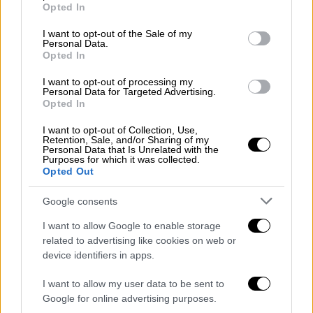
πρώτη αίτησή μας επί της οποίας εκδόθηκε
grant or deny consent to Google and its third-party tags to
Opted In
use your data for below specified purposes in below Google
η προσωρινή διαταγή, καθώς η απαίτηση των
consent section.
I want to opt-out of the Sale of my
εντολέων μας αυξάνεται με την πάροδο του
Personal Data.
χρόνου και πρέπει να εξασφαλισθεί στο
Opted In
σύνολό της, αφού αυτή ανέρχεται πλέον
I want to opt-out of processing my
συνολικά στο ποσό των 2.003.400,00ευρώ.
Personal Data for Targeted Advertising.
Opted In
δ) Η άρση της απαγόρευσης απόπλου του
I want to opt-out of Collection, Use,
πλοίου προϋποθέτει
την κρίση από τα
Retention, Sale, and/or Sharing of my
Personal Data that Is Unrelated with the
αρμόδια όργανα ότι αυτή επιβάλλεται για
Purposes for which it was collected.
Opted Out
λόγους δημοσίου συμφέροντος
και δη για
τους λόγους που προβλέπονται στις
Google consents
διατάξεις του ν. 2881/2001 (ναυάγιο ή
I want to allow Google to enable storage
επικίνδυνο και επιβλαβές), ενώ προβλέπεται
related to advertising like cookies on web or
ρητά ότι σε κάθε περίπτωση απαιτείται ό,τι
device identifiers in apps.
επιδίδεται στον κύριο του πλοίου να
επιδοθεί και στους δανειστές αυτού. Εν
I want to allow my user data to be sent to
Google for online advertising purposes.
προκειμένω δε καμία τέτοια επίδοση δεν