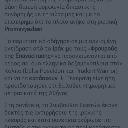
βάση διμερή συμφωνία δικαστικής
συνδρομής με τη χώρα μας και με το
επιχείρημα ότι το πλοίο ανήκε στη ρωσική
Promsvyazban
.
Το περιστατικό οδήγησε σε μια οργισμένη
αντίδραση από το
Ιράν
, με τους «
Φρουρούς
της
Επανάστασης
» να προσγειώνονται από
αέρος σε δύο ελληνικά δεξαμενόπλοια στον
Κόλπο (Delta Poseidon και Prudent Warrior)
και να τα
κατάσχουν
. Η Τεχεράνη είχε ήδη
προειδοποιήσει ότι θα λάβει «τιμωρητικά
μέτρα» κατά της Αθήνας.
Στη συνέχεια, το Συμβούλιο Εφετών έκανε
δεκτές τις αντιρρήσεις της ιρανικής
πλευράς και κατά συνέπεια ακύρωσε τις
διατάξεις της ανακρίτριας περί κατάσχεσης