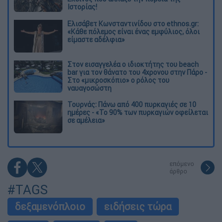
Ιστορίας!
Ελισάβετ Κωνσταντινίδου στο ethnos.gr:
«Κάθε πόλεμος είναι ένας εμφύλιος, όλοι
είμαστε αδέλφια»
Στον εισαγγελέα ο ιδιοκτήτης του beach
bar για τον θάνατο του 4χρονου στην Πάρο -
Στο «μικροσκόπιο» ο ρόλος του
ναυαγοσώστη
Τουρνάς: Πάνω από 400 πυρκαγιές σε 10
ημέρες - «Το 90% των πυρκαγιών οφείλεται
σε αμέλεια»
επόμενο
άρθρο
#TAGS
δεξαμενόπλοιο
ειδήσεις τώρα