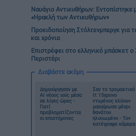
Ναυάγιο Αντικυθήρων: Εντοπίστηκε μ
«Ηρακλή των Αντικυθήρων»
Προειδοποίηση Στόλτενμπεργκ για το
και χρόνια
Επιστρέφει στο ελληνικό μπάσκετ ο
Περιστέρι
Διαβάστε ακόμη
Δημιούργησαν με
Σαν το τρομακτικό
AI νέους ιούς μέσα
It: 15χρονο
σε λίγες ώρες -
ντυμένος κλόουν
Γιατί
μαχαίρωσε μέχρι
προβληματίζονται
θανάτου
οι επιστήμονες
ηλικιωμένο - Τον
κατέγραψε κάμερα