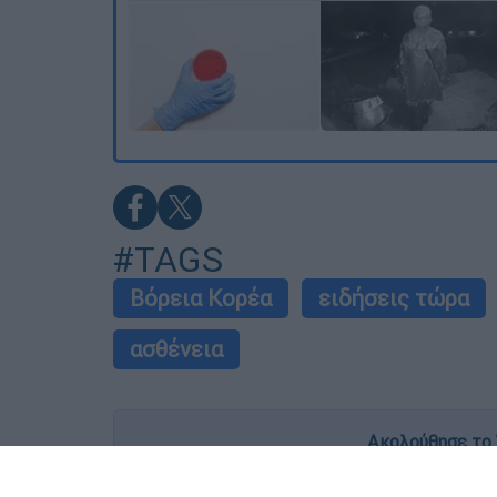
#TAGS
Βόρεια Κορέα
ειδήσεις τώρα
ασθένεια
Ακολούθησε το 
Live όλες οι εξελίξεις λεπτό προς