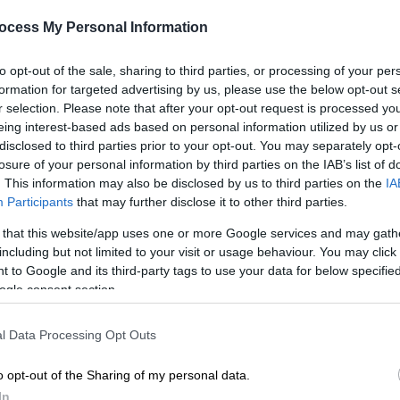
ocess My Personal Information
to opt-out of the sale, sharing to third parties, or processing of your per
formation for targeted advertising by us, please use the below opt-out s
r selection. Please note that after your opt-out request is processed y
εια Κορέα (AP Photo/Cha Song Ho)
eing interest-based ads based on personal information utilized by us or
disclosed to third parties prior to your opt-out. You may separately opt-
losure of your personal information by third parties on the IAB’s list of
 το ΕΘΝΟΣ στη Google
. This information may also be disclosed by us to third parties on the
IA
Participants
that may further disclose it to other third parties.
εργεία
μαζί με
φάρμακα
στη νοτιοδυτική
 that this website/app uses one or more Google services and may gath
η με το ξέσπασμα μίας
άγνωστης
including but not limited to your visit or usage behaviour. You may click 
, περίπου
800 οικογένειες
φέρονται να
 to Google and its third-party tags to use your data for below specifi
ημία» στη νότια επαρχία Χουάνγκχε.
ogle consent section.
ντερικής νόσου σε μια αγροτική περιοχή
l Data Processing Opt Outs
αλεύει με ένα σοβαρό κύμα
Covid-19
καθώς
o opt-out of the Sharing of my personal data.
In