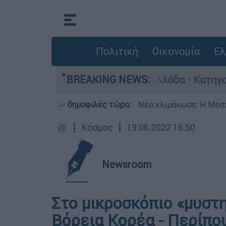
Πολιτική
Οικονομία
Ελ
α ανθρωποκτονίες στην Ελλάδα - Κατηγορείται κ
BREAKING NEWS:
δημοφιλές τώρα:
Νέα κλιμάκωση: Η Μόσχ
┋
Κόσμος
┋
19.06.2022 16:50
Newsroom
Στο μικροσκόπιο «μυστ
Βόρεια Κορέα - Περίπο