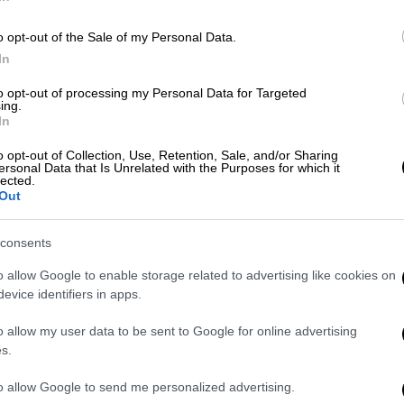
ατα μια
μολυσματική ασθένεια
όπως ο
οποίες προκαλούνται από μικρόβια μέσω
o opt-out of the Sale of my Personal Data.
έσω της επαφής με περιττώματα
In
to opt-out of processing my Personal Data for Targeted
ing.
την πόλη Χετζού της νότιας επαρχίας
In
το κρατικό πρακτορείο μέσων ενημέρωσης
o opt-out of Collection, Use, Retention, Sale, and/or Sharing
ersonal Data that Is Unrelated with the Purposes for which it
lected.
Out
περιοριστεί η επιδημία το συντομότερο
ισμένου μέτρου καραντίνας για τα ύποπτα
consents
ρως η εξάπλωσή της».
o allow Google to enable storage related to advertising like cookies on
ίσκεται η Χετζού, είναι ένας κρίσιμος
evice identifiers in apps.
α ξέσπασμα στην περιοχή αυτή θα μπορούσε
o allow my user data to be sent to Google for online advertising
λειψη τροφίμων
στη χώρα.
s.
 καινούργιες για τον Βορρά, ο οποίος
to allow Google to send me personalized advertising.
εγκαταστάσεων επεξεργασίας νερού. Αλλά