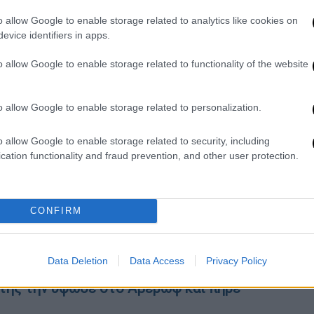
 ήρθε την ώρα που η χώρα ήδη μάχεται με
o allow Google to enable storage related to analytics like cookies on
ιδικοί, όπως μεταδίδει η
Independent
.
evice identifiers in apps.
 στιγμής
4,62 εκατομμύρια κρούσματα Covid-
o allow Google to enable storage related to functionality of the website
 έκλεισε τα σύνορά του κατά την έναρξη της
ρώτο κρούσμα
Covid στις
12 Μαΐου
.
o allow Google to enable storage related to personalization.
id-19 έχει παρουσιάσει σημάδια
o allow Google to enable storage related to security, including
ός Υγείας
δήλωσε ότι πιστεύει ότι η
cation functionality and fraud prevention, and other user protection.
λειψης πρόσβασης σε υγειονομική
υ πληθυσμού του.
CONFIRM
 διάσωσης και η αγωνία για τους
είρηση του Λιμενικού
Data Deletion
Data Access
Privacy Policy
ώτης την ύψωσε στο Αβέρωφ και πήρε