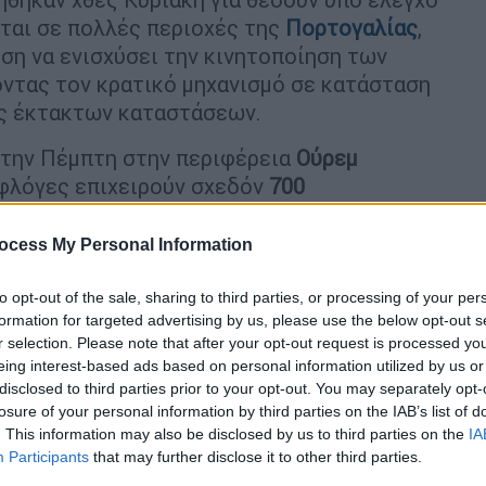
ται σε πολλές περιοχές της
Πορτογαλίας
,
η να ενισχύσει την κινητοποίηση των
ντας τον κρατικό μηχανισμό σε κατάσταση
ης έκτακτων καταστάσεων.
 την Πέμπτη στην περιφέρεια
Ούρεμ
ι φλόγες επιχειρούν σχεδόν
700
ocess My Personal Information
ελευταίο σπίτι του χωριού
(...). Όλα κάηκαν
ορείο η Ντονζίλια Μάρκες, αναφερόμενη
to opt-out of the sale, sharing to third parties, or processing of your per
ά της, την Τραβέσα ντε Αλμογκαντέλ, και
formation for targeted advertising by us, please use the below opt-out s
r selection. Please note that after your opt-out request is processed y
eing interest-based ads based on personal information utilized by us or
κρύνθηκε εσπευσμένα από το σπίτι της το
disclosed to third parties prior to your opt-out. You may separately opt-
losure of your personal information by third parties on the IAB’s list of
στρέψει χθες το πρωί για να ανακαλύψει
. This information may also be disclosed by us to third parties on the
IA
ένα σπίτι της κοινότητάς της δεν υπέστη
Participants
that may further disclose it to other third parties.