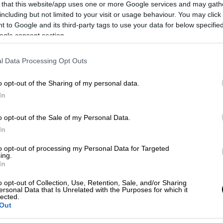
 that this website/app uses one or more Google services and may gath
άχιστον 15.000 στρέμματα βλάστησης κατά
including but not limited to your visit or usage behaviour. You may click 
 to Google and its third-party tags to use your data for below specifi
ντως τουλάχιστον δύο κατοικίες, σύμφωνα
ogle consent section.
 που προχώρησαν σε προσωρινές εκκενώσεις
πό τις φλόγες.
l Data Processing Opt Outs
450 πυροσβέστες έδιναν μάχη με άλλη
o opt-out of the Sharing of my personal data.
νότητα Πόμπαλ, στα όρια των περιφερειών
In
o opt-out of the Sale of my Personal Data.
 είχαν αποτέλεσμα να
τραυματιστούν
In
υροσβέστες και πολίτες, πάντως στα
ά να προσφερθούν φροντίδες επιτόπου,
to opt-out of processing my Personal Data for Targeted
ing.
ρίαση λόγω εισπνοής καπνού ή παρουσίαζαν
In
 τον απολογισμό που δημοσιοποίησε χθες
o opt-out of Collection, Use, Retention, Sale, and/or Sharing
ροστασίας, ο Αντρέ Φερνάντες.
ersonal Data that Is Unrelated with the Purposes for which it
lected.
Out
κραίων μετεωρολογικών