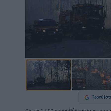
Προσθέστε
Ως και 2.800
πυροσβέστες
κινητοποιή