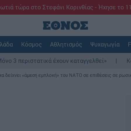
ωτιά τώρα στο Στεφάνι Κορινθίας - Ήχησε το 1
λάδα
Κόσμος
Αθλητισμός
Ψυχαγωγία
F
ατικά έχουν καταγγελθεί»
Κόλαφος ΟΟΣΑ: 
α δείχνει «άμεση εμπλοκή» του ΝΑΤΟ σε επιθέσεις σε ρωσι