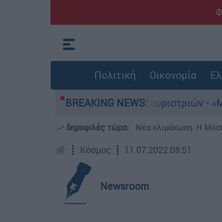
Φ
Πολιτική
Οικονομία
Ελ
α τους 8 βιασμούς τουριστριών - «Μόνο 3 περιστ
BREAKING NEWS:
δημοφιλές τώρα:
Νέα κλιμάκωση: Η Μόσχ
┋
Κόσμος
┋
11.07.2022 08:51
Newsroom