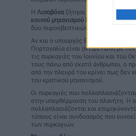
Η
Λισαβόνα
ζήτησε εξάλλου από την
κοινού μηχανισμού Πολιτικής Προστ
δύο πυροσβεστικών αεροσκαφών τα ο
Αν και ο υπουργός Εσωτερικών
Ζουζ
Πορτογαλία είναι αντιμέτωπη με το
τις πυρκαγιές του Ιουνίου και του Ο
τους πάνω από εκατό άνθρωποι, ο π
από την πλευρά του κρίνει πως δεν 
του κρατικού μηχανισμού.
Οι πυρκαγιές που πολλαπλασιάζονται
στην υπερθέρμανση του πλανήτη. Η 
πολλαπλασιάζονται και επιμηκύνοντ
τόπους είναι συνδυασμός που ευνοεί
των πυρκαγιών.