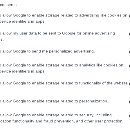
consents
άμεις του πορτογαλικού πυροσβεστικού
o allow Google to enable storage related to advertising like cookies on
άπου εκατό εστίες φωτιάς σε όλη τη χώρα
evice identifiers in apps.
 ακραίων μετεωρολογικών συνθηκών» δεν
o allow my user data to be sent to Google for online advertising
ρνάντες.
s.
Κελσίου
κατά τόπους, όμως η πορτογαλική
to allow Google to send me personalized advertising.
λέπει ότι η θερμοκρασία θα ανέβει ακόμα
 εβδομάδας.
o allow Google to enable storage related to analytics like cookies on
evice identifiers in apps.
«υψηλού κινδύνου», όπως το έθεσε ο
ίος ακύρωσε ταξίδι που προγραμμάτιζε να
o allow Google to enable storage related to functionality of the website
ουθεί από κοντά την εξέλιξη της
ση αποφάσισε να κηρύξει σε κατάσταση
o allow Google to enable storage related to personalization.
τις υπηρεσίες άμεσης βοήθειας από σήμερα
α από την αύξηση του επιπέδου
o allow Google to enable storage related to security, including
ύ, το μέτρο αυτό της επιτρέπει επίσης να
cation functionality and fraud prevention, and other user protection.
ύς.