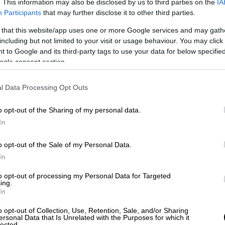
. This information may also be disclosed by us to third parties on the
IA
ημερίδα Turkiye ανέφερε
«Εμπόδιο στις
Participants
that may further disclose it to other third parties.
 that this website/app uses one or more Google services and may gath
φιση ηγέτη MHP με χάρτη που
including but not limited to your visit or usage behaviour. You may click 
 to Google and its third-party tags to use your data for below specifi
ής επικράτειας ως υποτιθέμενο
ogle consent section.
l Data Processing Opt Outs
αλική εφημερίδα «Σοζτζού» ανέφερε σε
i έγινε κρατικό πρόβλημα» ότι ‘εκπρόσωπος
o opt-out of the Sharing of my personal data.
ικά ΜΜΕ ότι «η κυριαρχία και η εδαφική
In
ν να αμφισβητηθούν. Η θέση μας σε αυτό
o opt-out of the Sale of my Personal Data.
εκπρόσωπος.
In
τευόμενη εθνικιστική κεμαλική εφημερίδα
to opt-out of processing my Personal Data for Targeted
 δημοσιογράφος Γκιουρκιάν Χατζίρ,
ing.
In
ργός Μητσοτάκης ήταν πολύ θυμωμένος και
 Μπαχτσελί. Η Γερμανία ζήτησε εξηγήσεις.
o opt-out of Collection, Use, Retention, Sale, and/or Sharing
ersonal Data that Is Unrelated with the Purposes for which it
φισμα καταδίκης στο Συμβούλιο της
lected.