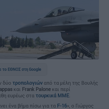
 το ΕΘΝΟΣ στη Google
ων δύο
τροπολογιών
από τα μέλη της Βουλής
Pappas
και
Frank Palone
και περί
χθη ευρέως στα
τουρκικά ΜΜΕ
.
άνει ένα βήμα πίσω για τα
F-16
», ο Γιώργος