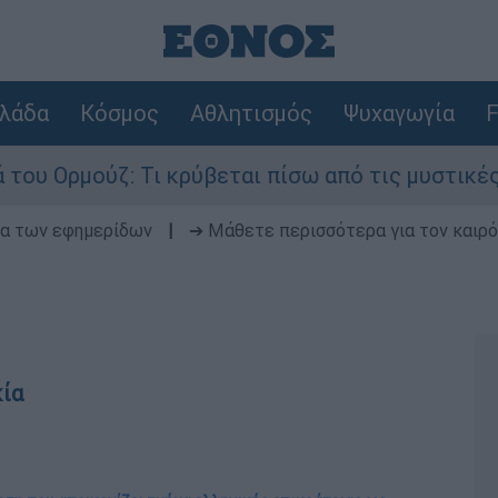
λάδα
Κόσμος
Αθλητισμός
Ψυχαγωγία
F
ζ: Τι κρύβεται πίσω από τις μυστικές διαπραγμα
δα των εφημερίδων
|
➔ Μάθετε περισσότερα για τον καιρό
κία