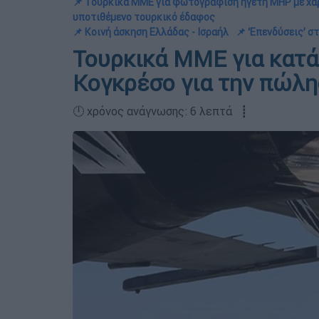
📌 Τουρκικά ΜΜΕ για φωτογράφιση ηγέτη MHP με χάρ
υποτιθέμενο τουρκικό έδαφος
📌 Κοινή άσκηση Ελλάδας - Ισραήλ
📌 ‘Επενδύσεις’ 
Τουρκικά ΜΜΕ για κατά
Κογκρέσο για την πώλη
🕛 χρόνος ανάγνωσης: 6 λεπτά ┋