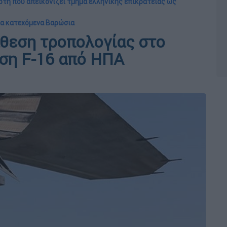
τη που απεικονίζει τμήμα ελληνικής επικράτειας ως
στα κατεχόμενα Βαρώσια
θεση τροπολογίας στο
ση F-16 από ΗΠΑ