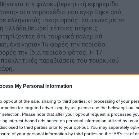
θήνα για την φιλοκυβερνητική εφημερίδα
τήσεις» στο νομοσχέδιο που εγκρίθηκε από
σε ελληνικούς ισχυρισμούς. Σύμφωνα με το
‘η Ελλάδα θεωρεί τέτοιες πτήσεις
οστηρίζοντας ότι τουρκικά πολεμικά
κημένα νησιά» 15 φορές την περίοδο
φορές την ίδια περίοδο φέτος. Η Τ/
 προκλητικές παραβιάσεις του τουρκικού
κάφη.
ς κυκλοφορίας «Ακσάμ» φέρει τίτλο «
Το
ocess My Personal Information
 η φιλοκυβερνητική εφημερίδα «Γενί Ακίτ»
λόμπι», η αντιπολιτευόμενη εφημερίδα
to opt-out of the sale, sharing to third parties, or processing of your per
 για την πώληση του F-16 αποσύρθηκε», η
formation for targeted advertising by us, please use the below opt-out s
φέρει τίτλο «Η κρίση των F-16 επιλύεται
r selection. Please note that after your opt-out request is processed y
κή εφημερίδα «Yeni Birlik» αναφέρει «Το
eing interest-based ads based on personal information utilized by us or
disclosed to third parties prior to your opt-out. You may separately opt-
ΠΑ».
losure of your personal information by third parties on the IAB’s list of