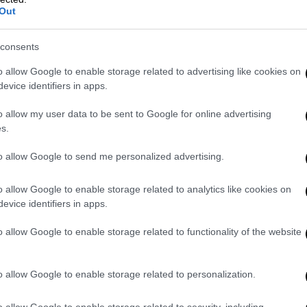
Out
της που έφτιαξαν οι Ulku Ocaklar? [σσ.
 απαίτηση, τέτοια πρόθεση η Τουρκία;.
consents
ν Λύκων για τις Εξωτερικές Σχέσεις,
o allow Google to enable storage related to advertising like cookies on
ιμάστηκε εξ ολοκλήρου με πρωτοβουλία των
evice identifiers in apps.
Υπάρχουν χάρτες που παίρνουν το όνομά
 Για παράδειγμα, υπάρχει ένας χάρτης της
o allow my user data to be sent to Google for online advertising
s.
αδημαϊκή βιβλιογραφία όσο και στη
για αυτό το θέμα φτιάχνοντας έναν χάρτη
to allow Google to send me personalized advertising.
ν]. Το βλέπουμε στην ελληνική κοινή γνώμη.
ά, η Σμύρνη και η Κωνσταντινούπολη είναι
o allow Google to enable storage related to analytics like cookies on
 να μιλούν για τη δική μου γη, θα ανοίξω
evice identifiers in apps.
 εδάφη τους».
o allow Google to enable storage related to functionality of the website
ν ναύαρχο Τζιχάτ Γιαϊτζί, που λέει: «Δεν
άτες της Ελλάδας. Γιατί έχουν σφετεριστεί
o allow Google to enable storage related to personalization.
 βράχους στο Αιγαίο. Κατάργησαν τους
τα νησιά που τους μεταβιβάστηκαν υπό
o allow Google to enable storage related to security, including