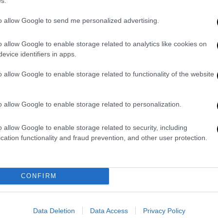
s.
εβοκατέβαιναν τον δρόμο με τις σειρήνες να
to allow Google to send me personalized advertising.
 Απλώς, φύγετε. Καμία οδηγία για το πού να
χος, ο Τζον Πρίτι, 83 ετών.
o allow Google to enable storage related to analytics like cookies on
ς τι
συμβαίνει
», είπε ένας Βέλγος κάτοικος
evice identifiers in apps.
, 68 ετών.
o allow Google to enable storage related to functionality of the website
λλου κοντά στην Κάσας δε Μιραβέτε
, στην
νουν συνεχώς ρίψεις νερού. Δύο χωριά
o allow Google to enable storage related to personalization.
ο Εθνικό Πάρκο Μονφράγκουε.
o allow Google to enable storage related to security, including
ν Καστίλη και Λεόν και βόρεια, στη
cation functionality and fraud prevention, and other user protection.
ταση
στην Πορτογαλία σε ό,τι αφορά τα
CONFIRM
έπεσε ελαφρά. Τις προηγούμενες ημέρες,
«Είχαμε μεγάλες πυρκαγιές και δεν θέλουμε
ιφυλακή αυτό το Σαββατοκύριακο», είπε ο
Data Deletion
Data Access
Privacy Policy