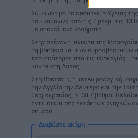
διοικητής της υπηρεσίας Πολιτικής
Σύμφωνα με το υπουργείο Υγείας τη
του καύσωνα από τις 7 μέχρι τις 13 
με υποκείμενα νοσήματα.
Στην απέναντι πλευρά της Μεσογείου,
τη βοήθεια και των πυροσβεστικών 
περισσότερες από τις πυρκαγιές. Τρ
κοντά στη Λαράς.
Στη Βρετανία, η μετεωρολογική υπη
την Αγγλία την Δευτέρα και την Τρίτη
θερμοκρασίας, οι 38,7 βαθμοί Κελσίο
αντιμετώπισης εκτάκτων αναγκών αν
σήμερα.
Διαβάστε ακόμη