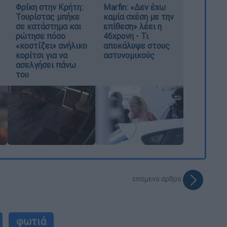
Φρίκη στην Κρήτη:
Marfin: «Δεν έχω
Τουρίστας μπήκε
καμία σχέση με την
σε κατάστημα και
επίθεση» λέει η
ρώτησε πόσο
46χρονη - Τι
«κοστίζει» ανήλικο
αποκάλυψε στους
κορίτσι για να
αστυνομικούς
ασελγήσει πάνω
του
επόμενο άρθρο
φωτιά