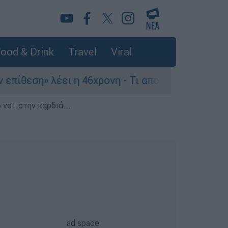
ood & Drink
Travel
Viral
ση» λέει η 46χρονη - Τι αποκάλυψε στους αστυνο
 νο1 στην καρδιά...