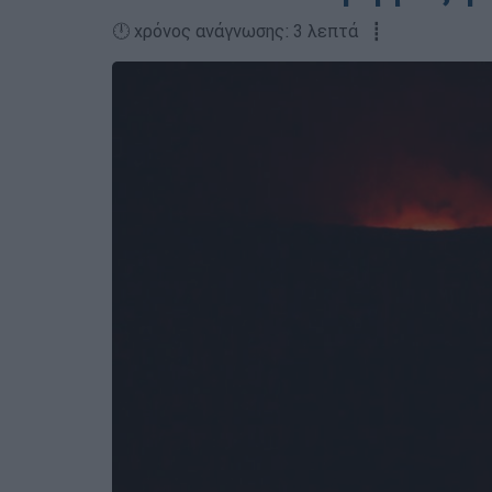
🕛 χρόνος ανάγνωσης: 3 λεπτά ┋