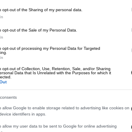
o opt-out of the Sharing of my personal data.
ηλωθεί στη Γαλλία, την Ισπανία και την
In
Στη Ζιρόντ σήμερα εκτιμάται ότι έχουν
o opt-out of the Sale of my Personal Data.
μματα γης. Τα 38 από τα 96 διαμερίσματα
In
 «πορτοκαλί» συναγερμό λόγω του καύσωνα
ν Δευτέρα, με τη θερμοκρασία να ξεπερνά
to opt-out of processing my Personal Data for Targeted
ing.
In
ες δίνουν τη δική τους μάχη υπό ακραίες
o opt-out of Collection, Use, Retention, Sale, and/or Sharing
ersonal Data that Is Unrelated with the Purposes for which it
ε μέχρι και 45,7 βαθμούς Κελσίου σήμερα.
lected.
Out
ου
Υγείας Κάρλος Γ΄
, το κύμα του καύσωνα,
αλέσει 360 θανάτους που συνδέονται με τις
consents
o allow Google to enable storage related to advertising like cookies on
κατέλειψαν τα σπίτια τους στην πόλη
evice identifiers in apps.
ου είναι πολύ δημοφιλής στους
o allow my user data to be sent to Google for online advertising
ί βρήκαν καταφύγιο σε ένα τοπικό