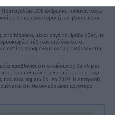
 Προστασίας Αντρέ Φερνάντες.
ς Πορτογαλίας, 238 άνθρωποι πέθαναν λόγω
Ιουλίου. Οι περισσότεροι ήταν ηλικιωμένοι
 στο Μαρόκο, μέχρι αργά το βράδυ χθες, με
αεροσκαφών, τέθηκαν υπό έλεγχο οι
εις εστίες παραμένουν ακόμη ανεξέλεγκτες
ρεσία
προβλέπει
ότι ο καύσωνας θα πλήξει
 και είναι πιθανόν ότι θα σπάσει το ρεκόρ
υ, που είχε σημειωθεί το 2019. Η επιτροπή
αμένεται ότι θα συνεδριάσει αργότερα