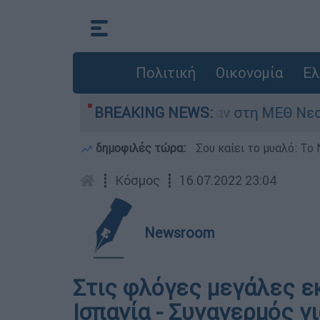
Πολιτική
Οικονομία
Ελ
ς 8 ημερών - Νοσηλευόταν στη ΜΕΘ Νεογνών
BREAKING NEWS:
δημοφιλές τώρα:
Σου καίει το μυαλό: Το 
┋
Κόσμος
┋
16.07.2022 23:04
Newsroom
Στις φλόγες μεγάλες εκ
Ισπανία - Συναγερμός γ