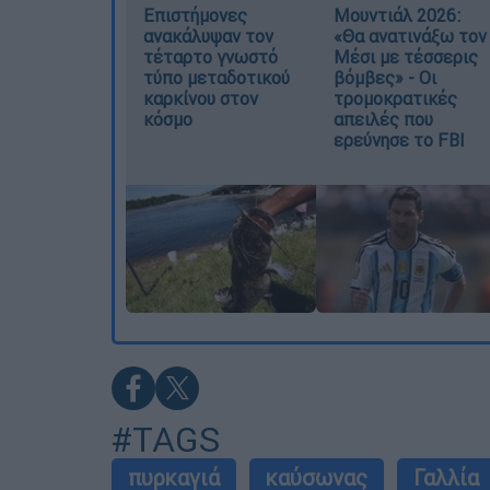
Επιστήμονες
Μουντιάλ 2026:
ανακάλυψαν τον
«Θα ανατινάξω τον
τέταρτο γνωστό
Μέσι με τέσσερις
τύπο μεταδοτικού
βόμβες» - Οι
καρκίνου στον
τρομοκρατικές
κόσμο
απειλές που
ερεύνησε το FBI
#TAGS
πυρκαγιά
καύσωνας
Γαλλία