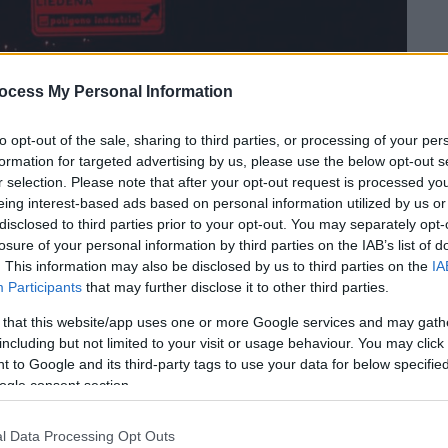
ocess My Personal Information
to opt-out of the sale, sharing to third parties, or processing of your per
 το ΕΘΝΟΣ στη Google
formation for targeted advertising by us, please use the below opt-out s
r selection. Please note that after your opt-out request is processed y
eing interest-based ads based on personal information utilized by us or
κή
Γαλλία
και την
Ισπανία
συνεχίζουν και
disclosed to third parties prior to your opt-out. You may separately opt-
αι χιλιάδες άνθρωποι αναγκάστηκαν να
losure of your personal information by third parties on the IAB’s list of
έσω του καύσωνα που έχει θέσει σε
. This information may also be disclosed by us to third parties on the
IA
οχές της δυτικής Ευρώπης.
Participants
that may further disclose it to other third parties.
 κατοίκους και παραθεριστές, αφορά η
 that this website/app uses one or more Google services and may gath
ς Γαλλίας. Περισσότεροι από 1.200
including but not limited to your visit or usage behaviour. You may click 
 to Google and its third-party tags to use your data for below specifi
ουν υπό έλεγχο τις φλόγες.
ogle consent section.
σει να εξαπλώνεται όσο δεν
ιέ, ο αντιπεριφερειάρχης της Λανγκόν, σε
l Data Processing Opt Outs