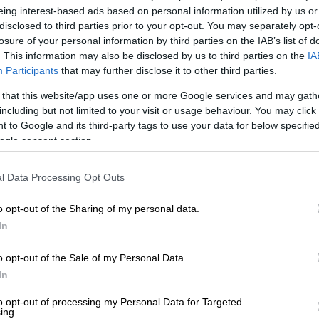
eing interest-based ads based on personal information utilized by us or
disclosed to third parties prior to your opt-out. You may separately opt-
losure of your personal information by third parties on the IAB’s list of
. This information may also be disclosed by us to third parties on the
IA
Participants
that may further disclose it to other third parties.
 that this website/app uses one or more Google services and may gath
including but not limited to your visit or usage behaviour. You may click 
 to Google and its third-party tags to use your data for below specifi
ogle consent section.
l Data Processing Opt Outs
o opt-out of the Sharing of my personal data.
 το ΕΘΝΟΣ στη Google
In
Βρετανίας
Ρίσι Σουνάκ
και η υπουργός
o opt-out of the Sale of my Personal Data.
υν τα ξίφη τους στην
τελική ψηφοφορία
In
ικών
της
Βρετανίας
που θα διεξαχθεί στις
to opt-out of processing my Personal Data for Targeted
σει θα διαδεχθεί τον
Μπόρις Τζόνσον
και
ing.