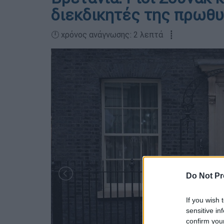
διεκδικητές της πρωθ
🕛 χρόνος ανάγνωσης: 2 λεπτά ┋
Do Not Pr
If you wish 
sensitive in
confirm you