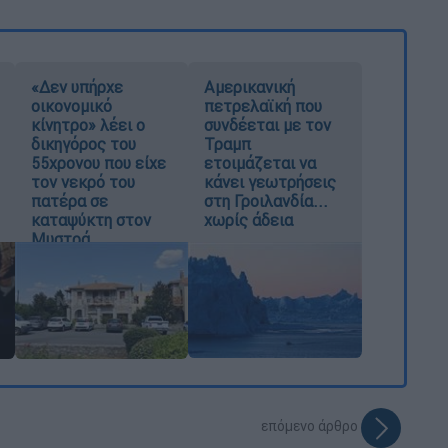
«Δεν υπήρχε
Αμερικανική
οικονομικό
πετρελαϊκή που
κίνητρο» λέει ο
συνδέεται με τον
δικηγόρος του
Τραμπ
55χρονου που είχε
ετοιμάζεται να
τον νεκρό του
κάνει γεωτρήσεις
πατέρα σε
στη Γροιλανδία...
καταψύκτη στον
χωρίς άδεια
Μυστρά
επόμενο άρθρο