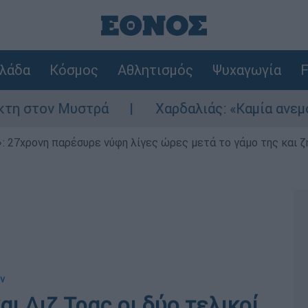
λάδα
Κόσμος
Αθλητισμός
Ψυχαγωγία
F
 Μυστρά
Χαρδαλιάς: «Καμία ανεμογεννήτρια
 27χρονη παρέσυρε νύφη λίγες ώρες μετά το γάμο της και ζη
ν
αι Λιζ Τρας οι δύο τελικοί