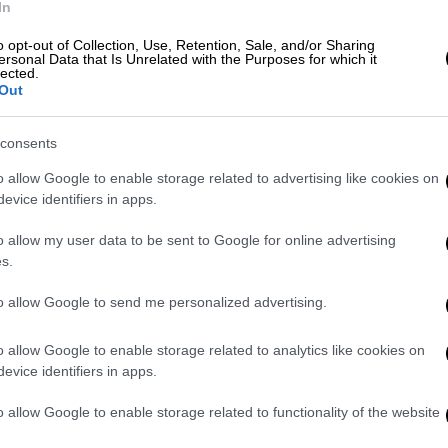
In
o opt-out of Collection, Use, Retention, Sale, and/or Sharing
7 ψήφους ενώ η
Λιζ Τρας
113. Η
Πένι
ersonal Data that Is Unrelated with the Purposes for which it
lected.
ό γύρο με 105 ψήφους.
Out
χων
consents
ο οποίο λέει ότι είναι «ο μόνος υποψήφιος»
o allow Google to enable storage related to advertising like cookies on
er
στις
επόμενες εκλογές
.
evice identifiers in apps.
o allow my user data to be sent to Google for online advertising
 εξέδωσε επίσης ένα μήνυμα με το οποίο
s.
to allow Google to send me personalized advertising.
ιμής σε κάθε υποψήφιο που έθεσε
ας από αυτούς έχει συνεισφέρει πάρα πολύ
o allow Google to enable storage related to analytics like cookies on
σια ζωή. Είμαι ενθουσιασμένη που τώρα θα
evice identifiers in apps.
ο
Συντηρητικό
κόμμα το νέο
τολμηρό
o allow Google to enable storage related to functionality of the website
ι τους φόρους, θα αναπτύξει την οικονομία
τότητες όλων
στο Ηνωμένο Βασίλειο
. Ως