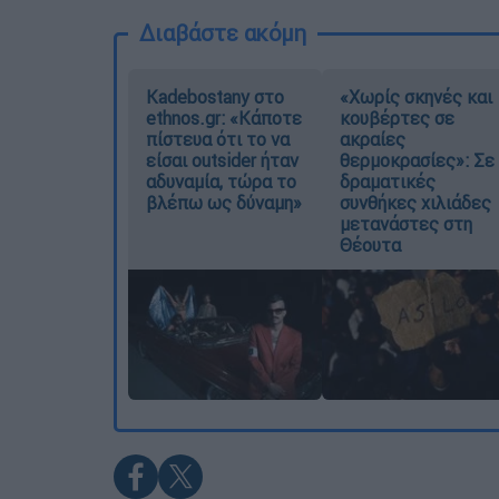
Διαβάστε ακόμη
Kadebostany στο
«Χωρίς σκηνές και
ethnos.gr: «Κάποτε
κουβέρτες σε
πίστευα ότι το να
ακραίες
είσαι outsider ήταν
θερμοκρασίες»: Σε
αδυναμία, τώρα το
δραματικές
βλέπω ως δύναμη»
συνθήκες χιλιάδες
μετανάστες στη
Θέουτα