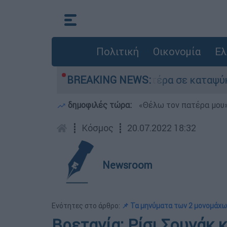
Πολιτική
Οικονομία
Ελ
 είχε τον νεκρό του πατέρα σε καταψύκτη στον
BREAKING NEWS:
δημοφιλές τώρα:
«Θέλω τον πατέρα μου»:
┋
Κόσμος
┋
20.07.2022 18:32
Newsroom
Ενότητες στο άρθρο:
📌 Τα μηνύματα των 2 μονομάχω
Βρετανία: Ρίσι Σουνάκ κ