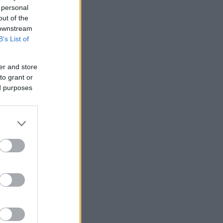
 personal
out of the
 downstream
B’s List of
er and store
to grant or
ed purposes