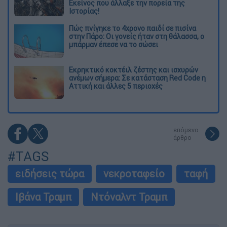
Εκείνος που άλλαξε την πορεία της
Ιστορίας!
Πώς πνίγηκε το 4χρονο παιδί σε πισίνα
στην Πάρο: Οι γονείς ήταν στη θάλασσα, ο
μπάρμαν έπεσε να το σώσει
Εκρηκτικό κοκτέιλ ζέστης και ισχυρών
ανέμων σήμερα: Σε κατάσταση Red Code η
Αττική και άλλες 5 περιοχές
επόμενο
άρθρο
#TAGS
ειδήσεις τώρα
νεκροταφείο
ταφή
Ιβάνα Τραμπ
Ντόναλντ Τραμπ