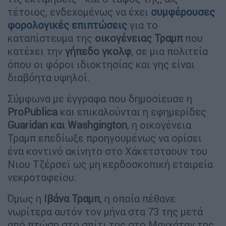
τέτοιος, ενδεχομένως να έχει
συμφέρουσες
φορολογικές επιπτώσεις
για το
καταπίστευμα της
οικογένειας Τραμπ
που
κατέχει την
γήπεδο γκολφ
, σε μια πολιτεία
όπου οι φόροι ιδιοκτησίας και γης είναι
διαβόητα υψηλοί.
Σύμφωνα με έγγραφα που δημοσίευσε η
ProPublica
και επικαλούνται η εφημερίδες
Guaridan και Washgington
, η οικογένεια
Τραμπ επεδίωξε προηγουμένως να ορίσει
ένα κοντινό ακίνητο στο Χάκετσταουν του
Νιου Τζέρσεϊ ως μη κερδοσκοπική εταιρεία
νεκροταφείου.
Όμως η
Ιβάνα Τραμπ
, η οποία πέθανε
νωρίτερα αυτόν τον μήνα στα 73 της μετά
από πτώση στο σπίτι της στο Μανχάταν της