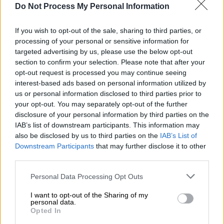
Do Not Process My Personal Information
εισοδήματος & πωλήσεων, όλοι
εξαλείφονται», έγραψε η Harrington, αφού
If you wish to opt-out of the sale, sharing to third parties, or
άρχισαν να εμφανίζονται στα μέσα
processing of your personal or sensitive information for
κοινωνικής δικτύωσης απόψεις που
targeted advertising by us, please use the below opt-out
κατηγορούν τον Τραμπ ότι είχε ως κύριο
section to confirm your selection. Please note that after your
opt-out request is processed you may continue seeing
κίνητρο την πιθανότητα φορολογικής
interest-based ads based on personal information utilized by
ελάφρυνσης.
us or personal information disclosed to third parties prior to
your opt-out. You may separately opt-out of the further
Η Harrington ανέβασε αργότερα στο
Twitter
disclosure of your personal information by third parties on the
τον πλήρη φορολογικό κώδικα του
Νιου
IAB’s list of downstream participants. This information may
Τζέρσεϊ
για τη γη του
νεκροταφείου
. Ενώ
also be disclosed by us to third parties on the
IAB’s List of
Downstream Participants
that may further disclose it to other
δεν υπάρχει καμία πρόβλεψη για την
third parties.
ποσότητα των ανθρώπινων λειψάνων που
είναι απαραίτητη προκειμένου να τύχει της
Please note that this website/app uses one or more Google
Personal Data Processing Opt Outs
services and may gather and store information including but
απαλλαγής, οι πωλήσεις στεφάνων,
not limited to your visit or usage behaviour. You may click to
I want to opt-out of the Sharing of my
μεγαλύτερων αειθαλών συνθέσεων,
personal data.
grant or deny consent to Google and its third-party tags to
Opted In
λουλουδιών και άλλων παρόμοιων ειδών
use your data for below specified purposes in below Google