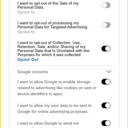
φορολογούνται.
consent section.
I want to opt-out of the Sale of my
Personal Data.
Opted In
Ενώ δήλωσε ότι εξεπλάγη για τις
φορολογικές προτάσεις, κατηγόρησε επίσης
I want to opt-out of processing my
Personal Data for Targeted Advertising.
τον
Ντόναλντ Τραμπ
ότι έθαψε τη σύζυγό
Opted In
του σε «κάτι περισσότερο από έναν τάφο
φτωχού» και ως αποτέλεσμα να ντροπιάσει
I want to opt-out of Collection, Use,
Retention, Sale, and/or Sharing of my
τα τρία παιδιά που είχαν μαζί, την
Ιβάνκα
,
Personal Data that Is Unrelated with the
Purposes for which it was collected.
τον
Ντον Τζούνιορ και τον Έρικ
.
Opted Out
Προηγούμενες αναφορές έδειξαν ότι ο
Google consents
πρώην σύζυγος της Ιβάνα σχεδίαζε να
I want to allow Google to enable storage
κατασκευάσει διαφορετικούς τύπους
related to advertising like cookies on web or
νεκροταφείου στο γήπεδο γκολφ του
device identifiers in apps.
Bedminster
.
I want to allow my user data to be sent to
Ο αμερικανικός δημόσιος ραδιοφωνικός
Google for online advertising purposes.
σταθμός NPR ανέφερε το 2012 υπό τον
I want to allow Google to send me
διαδικτυακό τίτλο «Fairway to Heaven» ότι ο