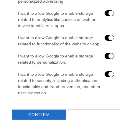
personalized advertising.
Τραμπ
σχεδίαζε να χτίσει ο ίδιος ένα
μαυσωλείο στην ιδιοκτησία, προκαλώντας
I want to allow Google to enable storage
related to analytics like cookies on web or
ορισμένες τοπικές αντιδράσεις.
Η πρόταση
device identifiers in apps.
αυτή επεκτάθηκε αργότερα σε ένα
νεκροταφείο που θα μπορούσε να περιέχει
I want to allow Google to enable storage
πάνω από 1.000 τάφους
.
related to functionality of the website or app.
I want to allow Google to enable storage
Το
σχέδιο αυτό αργότερα εγκαταλείφθηκε
related to personalization.
και αντικαταστάθηκε με ένα σχέδιο
για ένα
«ιδιωτικό οικογενειακό νεκροταφείο 10
I want to allow Google to enable storage
θέσεων» στο ίδιο σημείο και βελτιώθηκε
related to security, including authentication
functionality and fraud prevention, and other
ξανά σε μια πρόταση για ένα εμπορικό
user protection.
νεκροταφείο 284 θέσεων, ανέφερε ο
σταθμός.
Η
Ιβάνα Τραμπ
κηδεύτηκε σε οικόπεδο
κοντά
CONFIRM
στο γήπεδο του γκολφ
, μετά την κηδεία της
στο Μανχάταν στις 20 Ιουλίου. Το
σημείο