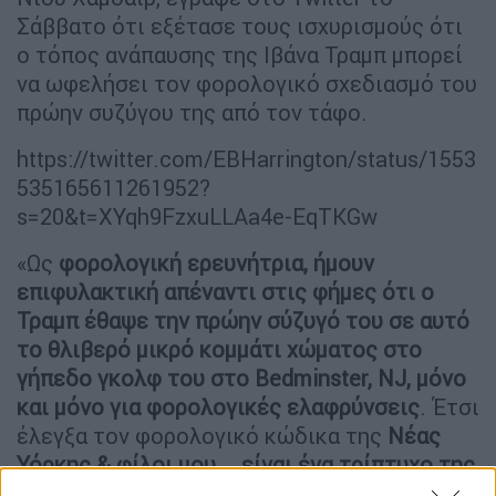
Σάββατο ότι εξέτασε τους ισχυρισμούς ότι
ο τόπος ανάπαυσης της Ιβάνα Τραμπ μπορεί
να ωφελήσει τον φορολογικό σχεδιασμό του
πρώην συζύγου της από τον τάφο.
https://twitter.com/EBHarrington/status/1553
535165611261952?
s=20&t=XYqh9FzxuLLAa4e-EqTKGw
«Ως
φορολογική ερευνήτρια, ήμουν
επιφυλακτική απέναντι στις φήμες ότι ο
Τραμπ έθαψε την πρώην σύζυγό του σε αυτό
το θλιβερό μικρό κομμάτι χώματος στο
γήπεδο γκολφ του στο Bedminster, NJ, μόνο
και μόνο για φορολογικές ελαφρύνσεις
. Έτσι
έλεγξα τον φορολογικό κώδικα της
Νέας
Υόρκης & φίλοι μου
...
είναι ένα τρίπτυχο της
φοροαποφυγής
. Φόρος ακίνητης περιουσίας,