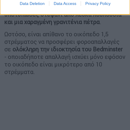
Data Deletion
Data Access
Privacy Policy
ανάπαυσής
της σηματοδοτείται
με ένα
υποτυπώδες στεφάνι από λευκά λουλούδια
και μια χαραγμένη γρανιτένια πέτρα
.
Ωστόσο, είναι απίθανο το οικόπεδο 1,5
στρέμματος να προσφέρει φοροαπαλλαγές
σε
ολόκληρη την ιδιοκτησία του Bedminster
- οποιαδήποτε απαλλαγή ισχύει μόνο εφόσον
το οικόπεδο είναι μικρότερο από 10
στρέμματα.