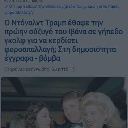
Ενότητες στο άρθρο:
📌 Ο Τραμπ έθαψε την Ιβάνα σε γήπεδο του γκολφ για να πάρει
φοροαπαλλαγή;
Ο Ντόναλντ Τραμπ έθαψε την
πρώην σύζυγό του Ιβάνα σε γήπεδο
γκολφ για να κερδίσει
φοροαπαλλαγή; Στη δημοσιότητα
έγγραφα - βόμβα
🕛 χρόνος ανάγνωσης: 6 λεπτά ┋