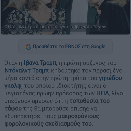
Ο Ντόναλντ Τραμπ με τη σύζυγό του, Ιβάνα/Ap Photos
Προσθέστε το ΕΘΝΟΣ στη Google
Όταν η
Ιβάνα Τραμπ
, η πρώτη σύζυγος του
Ντόναλντ Τραμπ
, κηδεύτηκε τον περασμένο
μήνα κοντά στην πρώτη τρύπα του
γηπέδου
γκολφ
, του οποίου ιδιοκτήτης είναι ο
μεγιστάνας πρώην πρόεδρος των
ΗΠΑ
, λίγοι
υπέθεσαν αμέσως ότι η
τοποθεσία του
τάφου
της θα μπορούσε επίσης να
εξυπηρετήσει τους
μακροχρόνιους
φορολογικούς σχεδιασμούς του
.