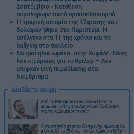
Σεπτέμβριο - Κατάθεση
συμπληρωματικού προϋπολογισμού
Η τραγική ιστορία της 17χρονης που
δολοφονήθηκε στο Περιστέρι: Η
ασέλγεια στα 11 της χρόνια και το
bullying στο σχολείο
Νεκροί ηλικιωμένοι στην Κυψέλη: Νέες
λεπτομέρειες για το θρίλερ – Δεν
υπήρχαν ίχνη παραβίασης στο
διαμέρισμα
Διαβάστε ακόμη
Από το Μίσιγκαν στον Λευκό Οίκο: Τι
σημαίνει η νίκη του Αμπντούλ Ελ-Σαγέντ
για τους Δημοκρατικούς
O στρατηγός ήταν σχιζοφρενής, εμμονικός,
πλησίαζε τα 75 όταν τον αντάμωσε η δόξα –