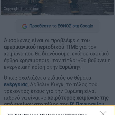
Copyright: Pexels.com
Προσθέστε το ΕΘΝΟΣ στη Google
Δυσοίωνες είναι οι προβλέψεις του
αμερικανικού περιοδικού TIME
για τον
χειμώνα που θα διανύσουμε, ενώ σε σχετικό
άρθρο χρησιμοποιεί τον τίτλο: «Θα βαθύνει η
ενεργειακή κρίση στην
Ευρώπη
».
Όπως σχολιάζει ο ειδικός σε θέματα
ενέργειας
, Λέβελιν Κινγκ, το τέλος του
τρέχοντος έτους για την Ευρώπη είναι
πιθανό να είναι «ο
χειρότερος χειμώνας της
από εκείνον στο τέλος του
Β’ Παγκοσμίου
Πολέμου
,
από το 1944 έως το 1945».