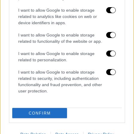
αιολική ή ηλιακή ενέργεια, άνθρακα,
I want to allow Google to enable storage
γεωθερμία, βιομάζα ή πυρηνική ενέργεια.
related to analytics like cookies on web or
Αντίθετα, σε κρύο καιρό – την «περίοδο
device identifiers in apps.
θέρμανσης» – η ενέργεια αντλείται κυρίως
I want to allow Google to enable storage
από ορυκτά καύσιμα, ιδίως φυσικό αέριο και
related to functionality of the website or app.
πετρέλαιο, επειδή τα περισσότερα
συστήματα θέρμανσης εξακολουθούν να
I want to allow Google to enable storage
λειτουργούν με πετρέλαιο. Οπως κάθε
related to personalization.
χρόνο, η ζήτηση για φυσικό αέριο θα αυξηθεί
I want to allow Google to enable storage
επομένως δραματικά τον ερχόμενο χειμώνα,
related to security, including authentication
αναφέρεται στην κατακλείδα του άρθρου
functionality and fraud prevention, and other
του περιοδικού TIME.
user protection.
ΟΛΕΣ ΟΙ ΕΙΔΗΣΕΙΣ
CONFIRM
Εξιχνιάστηκε η απόπειρα δολοφονίας
στην πλατεία Βάθη: Δράστης ο άνδρας
που δολοφονήθηκε στα Πετράλωνα