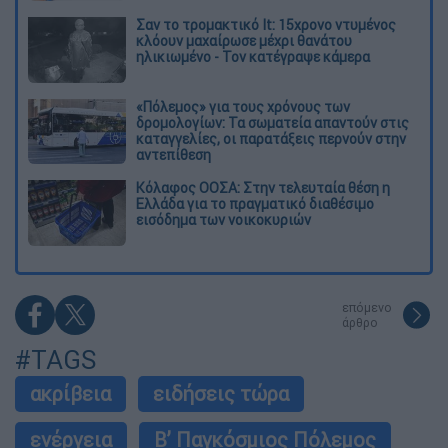
Σαν το τρομακτικό It: 15χρονο ντυμένος
κλόουν μαχαίρωσε μέχρι θανάτου
ηλικιωμένο - Τον κατέγραψε κάμερα
«Πόλεμος» για τους χρόνους των
δρομολογίων: Τα σωματεία απαντούν στις
καταγγελίες, οι παρατάξεις περνούν στην
αντεπίθεση
Κόλαφος ΟΟΣΑ: Στην τελευταία θέση η
Ελλάδα για το πραγματικό διαθέσιμο
εισόδημα των νοικοκυριών
επόμενο
άρθρο
#TAGS
ακρίβεια
ειδήσεις τώρα
ενέργεια
Β’ Παγκόσμιος Πόλεμος