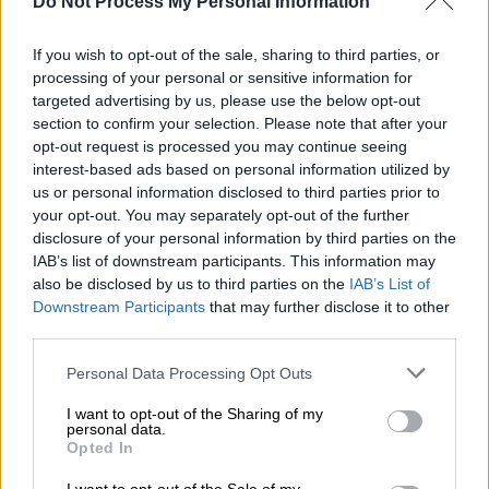
Do Not Process My Personal Information
Δεκάδες εμπειρογνώμονες, ανάμεσά τους
και το
Διεθνές Νομισματικό Ταμείο,
If you wish to opt-out of the sale, sharing to third parties, or
processing of your personal or sensitive information for
θεωρούν πλέον την πλήρη παύση των
targeted advertising by us, please use the below opt-out
ρωσικών εξαγωγών
φυσικού αερίου
προς
section to confirm your selection. Please note that after your
την Ευρώπη ένα πιθανό σενάριο. Έτσι δεν
opt-out request is processed you may continue seeing
απέχει πολύ από την πραγματικότητα το
interest-based ads based on personal information utilized by
us or personal information disclosed to third parties prior to
σενάριο κάποιοι πολίτες να μην έχουν
your opt-out. You may separately opt-out of the further
καθόλου θέρμανση,
ενώ κάποιοι άλλοι θα
disclosure of your personal information by third parties on the
πρέπει να επιλέξουν μεταξύ ζεστασιάς και
IAB’s list of downstream participants. This information may
φαγητού.
also be disclosed by us to third parties on the
IAB’s List of
Downstream Participants
that may further disclose it to other
«Οι τιμές του φυσικού αερίου ξεπέρασαν τα
third parties.
3.100 δολάρια ανά 1.000 κυβικά μέτρα
στα
Please note that this website/app uses one or more Google
Personal Data Processing Opt Outs
μέσα Αυγούστου, μια αύξηση 610% σε σχέση
services and may gather and store information including but
με την ίδια περίοδο πέρυσι, όπως μετρήθηκε
not limited to your visit or usage behaviour. You may click to
I want to opt-out of the Sharing of my
personal data.
grant or deny consent to Google and its third-party tags to
από την ολλανδική αγορά TTF. Σε αυτή την
Opted In
use your data for below specified purposes in below Google
τιμή, πολλοί σταθμοί παραγωγής ενέργειας
consent section.