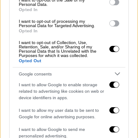
I want to opt-out of the Sale of my
δεν μπορούν να αντέξουν οικονομικά να
Personal Data.
Opted In
λειτουργήσουν για μεγάλο χρονικό
διάστημα» επισημαίνεται στο εν λόγω
I want to opt-out of processing my
Personal Data for Targeted Advertising.
άρθρο. «Ως συνέπεια της αύξησης του
Opted In
κόστους των καυσίμων εισροών, οι τιμές
αναφοράς της ηλεκτρικής ενέργειας στην
I want to opt-out of Collection, Use,
Retention, Sale, and/or Sharing of my
Ευρώπη έχουν εκτιναχθεί σχεδόν
300% το
Personal Data that Is Unrelated with the
Purposes for which it was collected.
2022,
σπάζοντας ρεκόρ. Συνολικά, οι τιμές
Opted Out
της ενέργειας είναι δέκα φορές υψηλότερες
Google consents
από τον μέσο όρο της πενταετίας»
προστίθεται.
I want to allow Google to enable storage
related to advertising like cookies on web or
Τα χειρότερα δεν έχουν έρθει ακόμα, γράφει
device identifiers in apps.
η αρθρογράφος. Η ευρωπαϊκή ήπειρος
I want to allow my user data to be sent to
απέχει πολύ από το να είναι έτοιμη. Με
Google for online advertising purposes.
ζεστό καιρό
, ο εξοπλισμός ψύξης
καταναλώνει ηλεκτρική ενέργεια, η οποία
I want to allow Google to send me
μπορεί να παράγεται από φυσικό αέριο,
personalized advertising.