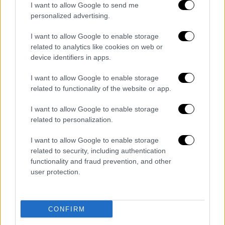
I want to allow Google to send me
ανέφεραν ότι
κανείς δεν φαινόταν
στον
personalized advertising.
θάλαμο διακυβέρνησης του Cessna.
I want to allow Google to enable storage
Το μαχητικό αεροπλάνο
απογειώθηκε
από
related to analytics like cookies on web or
την αποστολή αεροπορικής αστυνόμευσης
device identifiers in apps.
της Βαλτικής του ΝΑΤΟ στο αεροδρόμιο
I want to allow Google to enable storage
Αμάρι στην Εσθονία, δήλωσε ο εκπρόσωπος
related to functionality of the website or app.
της λιθουανικής ΠΑ στο Reuters.
I want to allow Google to enable storage
Η αποστολή στην αεροπορική βάση
related to personalization.
αποτελείται προς το παρόν από τέσσερα
I want to allow Google to enable storage
αεριωθούμενα
Eurofighter
της γερμανικής
related to security, including authentication
Πολεμικής Αεροπορίας, σύμφωνα με το
functionality and fraud prevention, and other
ΝΑΤΟ. Ο εκπρόσωπος δεν είπε πόσα
user protection.
αεριωθούμενα υπήρχαν ούτε έκανε άλλα
σχόλια.
CONFIRM
ΟΛΕΣ ΟΙ ΕΙΔΗΣΕΙΣ