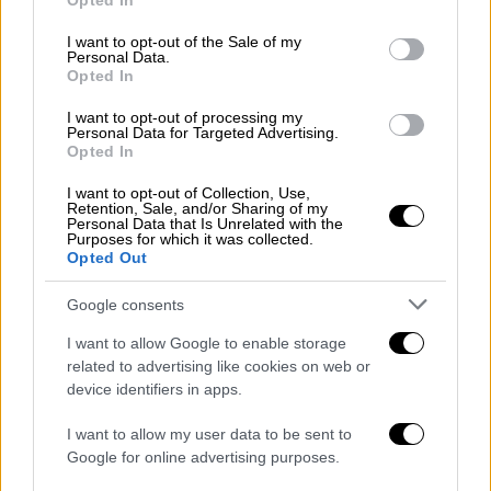
Opted In
use your data for below specified purposes in below Google
Βέντσπιλς στη Λετονία», δήλωσε
consent section.
I want to opt-out of the Sale of my
εκπρόσωπος της
σουηδικής υπηρεσίας
Personal Data.
διάσωσης.
«Εξαφανίστηκε από το ραντάρ».
Opted In
I want to opt-out of processing my
Ελικόπτερο της λιθουανικής Πολεμικής
Personal Data for Targeted Advertising.
Αεροπορίας στάλθηκε στο σημείο της
Opted In
συντριβής
για έρευνα και διάσωση έπειτα
I want to opt-out of Collection, Use,
από αίτημα της γειτονικής Λετονίας, δήλωσε
Retention, Sale, and/or Sharing of my
Personal Data that Is Unrelated with the
εκπρόσωπος της λιθουανικής ΠΑ.
Purposes for which it was collected.
Opted Out
Εκπρόσωποι των λετονικών υπηρεσιών
ελέγχου εναέριας κυκλοφορίας και
Google consents
διάσωσης δεν ήταν
άμεσα διαθέσιμοι.
I want to allow Google to enable storage
Μαχητικό αεροπλάνο του
ΝΑΤΟ
related to advertising like cookies on web or
device identifiers in apps.
απογειώθηκε νωρίτερα για να ακολουθήσει
το αεροπλάνο, δήλωσε στο Reuters
I want to allow my user data to be sent to
εκπρόσωπος της λιθουανικής ΠΑ. Η
Google for online advertising purposes.
σουηδική υπηρεσία διάσωσης δήλωσε πως