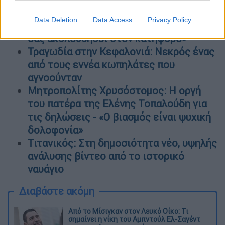
Απάντηση ελληνικού ΥΠΕΞ στις
Data Deletion
Data Access
Privacy Policy
προκλήσεις Ερντογάν: «Η Ελλάδα δεν θα
σας ακολουθήσει στον κατήφορο»
Τραγωδία στην Κεφαλονιά: Νεκρός ένας
από τους εννέα κωπηλάτες που
αγνοούνταν
Μητροπολίτης Χρυσόστομος: Η οργή
του πατέρα της Ελένης Τοπαλούδη για
τις δηλώσεις - «Ο βιασμός είναι ψυχική
δολοφονία»
Τιτανικός: Στη δημοσιότητα νέο, υψηλής
ανάλυσης βίντεο από το ιστορικό
ναυάγιο
Διαβάστε ακόμη
Από το Μίσιγκαν στον Λευκό Οίκο: Τι
σημαίνει η νίκη του Αμπντούλ Ελ-Σαγέντ