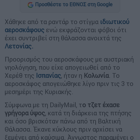
Προσθέστε το ΕΘΝΟΣ στη Google
Χάθηκε από τα ραντάρ το στίγμα
ιδιωτικού
αεροσκάφους
ενώ εκφράζονται φόβοι ότι
έχει συντριβεί στη θάλασσα ανοιχτά της
Λετονίας.
Προορισμός του αεροσκάφους με αυστριακή
νηολόγηση, που είχε απογειωθεί από το
Χερέθ της
Ισπανίας
, ήταν η
Κολωνία
. Το
αεροσκάφος απογειώθηκε λίγο πριν τις 3 το
μεσημέρι της Κυριακής.
Σύμφωνα με τη DailyMail, τ
ο τζετ έχασε
γρήγορα ύψος
, κατά τη διάρκεια της πτήσης
και όσο βρισκόταν πάνω από τη Βαλτική
Θάλασσα. Έκανε κύκλους πριν αρχίσει να
ξεμένει από καύσιμα. Άγνωστος παραμένει ο