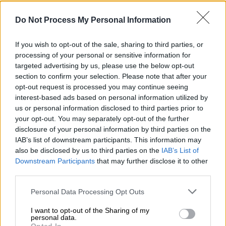
αριθμός των επιβατών.
Do Not Process My Personal Information
Το αεροπλάνο
Cessna 551
, ειδικότερα, που
ήταν εγγεγραμμένο στην Αυστρία πετούσε
If you wish to opt-out of the sale, sharing to third parties, or
από τη Χερέθ στη νότια Ισπανία, από όπου
processing of your personal or sensitive information for
targeted advertising by us, please use the below opt-out
απογειώθηκε στις
15:56 ώρα Ελλάδας
χωρίς
section to confirm your selection. Please note that after your
καθορισμένο προορισμό, σύμφωνα με τον
opt-out request is processed you may continue seeing
ιστότοπο FlightRadar24.
interest-based ads based on personal information utilized by
us or personal information disclosed to third parties prior to
your opt-out. You may separately opt-out of the further
Γύρισε δύο φορές, στο
Παρίσι και την
disclosure of your personal information by third parties on the
Κολωνία,
προτού κατευθυνθεί ίσια πάνω από
IAB’s list of downstream participants. This information may
τη Βαλτική, περνώντας κοντά από το
also be disclosed by us to third parties on the
IAB’s List of
σουηδικό νησί Γκότλαντ. Στις 20:37
Downstream Participants
that may further disclose it to other
third parties.
καταγράφηκε από τον ιστότοπο να χάνει
γρήγορα ταχύτητα και ύψος.
Please note that this website/app uses one or more Google
Personal Data Processing Opt Outs
services and may gather and store information including but
«Μάθαμε ότι το αεροπλάνο συνετρίβη (στον
not limited to your visit or usage behaviour. You may click to
I want to opt-out of the Sharing of my
personal data.
ωκεανό) βόρεια-δυτικά της πόλης
grant or deny consent to Google and its third-party tags to