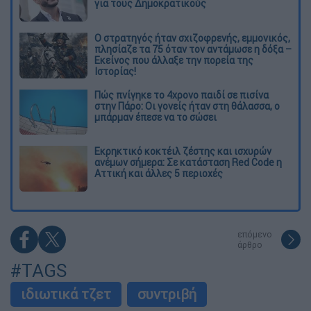
για τους Δημοκρατικούς
O στρατηγός ήταν σχιζοφρενής, εμμονικός,
πλησίαζε τα 75 όταν τον αντάμωσε η δόξα –
Εκείνος που άλλαξε την πορεία της
Ιστορίας!
Πώς πνίγηκε το 4χρονο παιδί σε πισίνα
στην Πάρο: Οι γονείς ήταν στη θάλασσα, ο
μπάρμαν έπεσε να το σώσει
Εκρηκτικό κοκτέιλ ζέστης και ισχυρών
ανέμων σήμερα: Σε κατάσταση Red Code η
Αττική και άλλες 5 περιοχές
επόμενο
άρθρο
#TAGS
ιδιωτικά τζετ
συντριβή