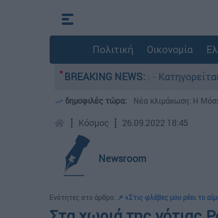
Πολιτική
Οικονομία
Ελ
θρωποκτονίες στην Ελλάδα - Κατηγορείται και γ
BREAKING NEWS:
δημοφιλές τώρα:
Νέα κλιμάκωση: Η Μόσχ
┋
Κόσμος
┋
26.09.2022 18:45
Newsroom
Ενότητες στο άρθρο:
📌 «Στις φλέβες μου ρέει το αί
Στα χωριά της νότιας Ρ