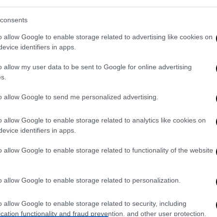
μακρυσμένο χωριό στη
νότια Ρουμανία,
οχή υπήρξε μέρος των ανατολικότερων
consents
Αυτοκρατορίας.
o allow Google to enable storage related to advertising like cookies on
evice identifiers in apps.
ι,
οι κάτοικοι της περιοχής
υς Ρωμαίους. Πολλοί ταυτίζονται με τις
o allow my user data to be sent to Google for online advertising
ς στα εξωτερικά σύνορα της Ρωμαϊκής
s.
ου έγινε γνωστό ως Δακικοί Πόλεμοι του
to allow Google to send me personalized advertising.
αίμα των Δακίων»
o allow Google to enable storage related to analytics like cookies on
evice identifiers in apps.
υ ρέει το αίμα των Δακίων», δήλωσε στο
o allow Google to enable storage related to functionality of the website
ρακωρύχος Edi Schneider. Ο ίδιος σήμερα
γράφει τον εαυτό του ως «ελεύθερο Δάκο».
o allow Google to enable storage related to personalization.
 για τους διοργανωτές του, είναι η
 κληρονομιάς
και η ενημέρωση του κόσμου
o allow Google to enable storage related to security, including
λέπουν μια υπερβολική εξύμνηση των Δακίων
cation functionality and fraud prevention, and other user protection.