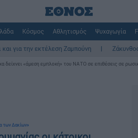
λάδα
Κόσμος
Αθλητισμός
Ψυχαγωγία
F
ια την εκτέλεση Ζαμπούνη
Ζάκυνθος: Τι α
α δείχνει «άμεση εμπλοκή» του ΝΑΤΟ σε επιθέσεις σε ρωσι
μα των Δακίων»
ουμανίας οι κάτοικοι