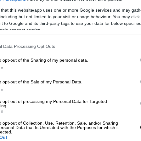
 that this website/app uses one or more Google services and may gath
including but not limited to your visit or usage behaviour. You may click 
 to Google and its third-party tags to use your data for below specifi
ogle consent section.
l Data Processing Opt Outs
o opt-out of the Sharing of my personal data.
In
o opt-out of the Sale of my Personal Data.
In
to opt-out of processing my Personal Data for Targeted
ing.
In
 το ΕΘΝΟΣ στη Google
o opt-out of Collection, Use, Retention, Sale, and/or Sharing
ersonal Data that Is Unrelated with the Purposes for which it
lected.
αστάσεων
από τη
ρωμαϊκή εποχή
ζωντάνεψε,
Out