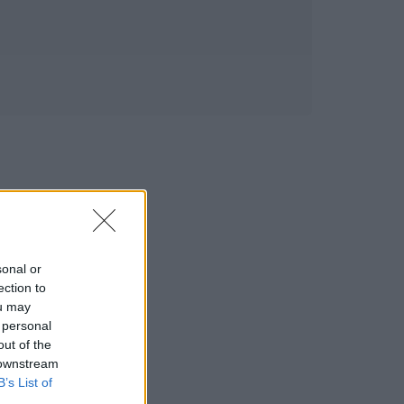
sonal or
ection to
ou may
 personal
out of the
 downstream
B’s List of