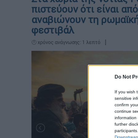
πιστεύουν ότι είναι απ
αναβιώνουν τη ρωμαϊκή
φεστιβάλ
🕛 χρόνος ανάγνωσης: 1 λεπτό ┋
Do Not Pr
If you wish 
sensitive in
confirm you
continue se
information 
further disc
participants
Downstream 