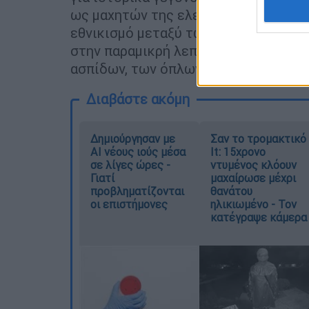
ως μαχητών της ελευθερίας και ηρώω
εθνικισμό μεταξύ των Ρουμάνων. Οι 
στην παραμικρή λεπτομέρεια, όπως 
ασπίδων, των όπλων και των κρανών.
Διαβάστε ακόμη
Δημιούργησαν με
Σαν το τρομακτικό
AI νέους ιούς μέσα
It: 15χρονο
σε λίγες ώρες -
ντυμένος κλόουν
Γιατί
μαχαίρωσε μέχρι
προβληματίζονται
θανάτου
οι επιστήμονες
ηλικιωμένο - Τον
κατέγραψε κάμερα