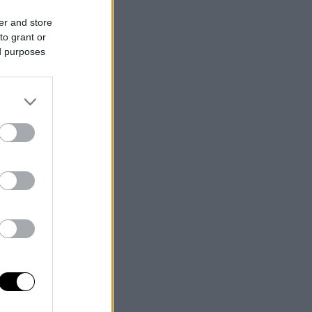
er and store
to grant or
ed purposes