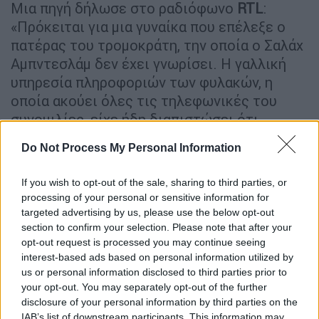
Μια πηγή δήλωσε στο ραδιόφωνο
RTL
:
«Πρόκειται για μια γυναίκα που επέλεξε ο
πατέρας του τρομοκράτη, την οποία ο Σαλάχ
Αμπντεσλάμ δεν έχει γνωρίσει. Η γαλλική
υπηρεσία πληροφοριών των φυλακών, η
οποία ακούει όλες τις τηλεφωνικές του
συνομιλίες, είχε ήδη διαπιστώσει ότι
σχεδίαζε να παντρευτεί εδώ και καιρό».
Do Not Process My Personal Information
Ο πατέρας του τρομοκράτη είναι ο
If you wish to opt-out of the sale, sharing to third parties, or
Αμπνεραχμάν Αμπνεσλάμ, ένας 73χρονος
processing of your personal or sensitive information for
γεννημένος στο
Μαρόκο
που ζει στις
targeted advertising by us, please use the below opt-out
Βρυξέλλες
.
section to confirm your selection. Please note that after your
opt-out request is processed you may continue seeing
interest-based ads based on personal information utilized by
us or personal information disclosed to third parties prior to
your opt-out. You may separately opt-out of the further
disclosure of your personal information by third parties on the
IAB’s list of downstream participants. This information may