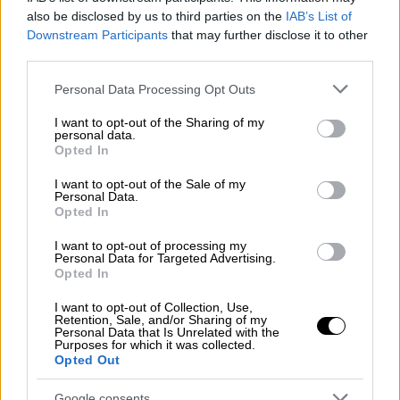
also be disclosed by us to third parties on the
IAB’s List of
video
Downstream Participants
that may further disclose it to other
third parties.
Please note that this website/app uses one or more Google
Personal Data Processing Opt Outs
services and may gather and store information including but
not limited to your visit or usage behaviour. You may click to
I want to opt-out of the Sharing of my
personal data.
Πιστεύεται ότι αυτός επέλεξε τη
νέα νύφη
grant or deny consent to Google and its third-party tags to
Opted In
use your data for below specified purposes in below Google
του γιου του
, το όνομα και η εθνικότητα της
consent section.
οποίας δεν έχουν αποκαλυφθεί.
I want to opt-out of the Sale of my
Personal Data.
Opted In
Ο Αμπνεσλάμ που παραμένει πιστός
μουσουλμάνος, θεωρεί ότι ο γάμος του είναι
I want to opt-out of processing my
Personal Data for Targeted Advertising.
θρησκευτικός
και
όχι μια πολιτική ένωση,
Opted In
αναφέρει η
Daily Mail
.
I want to opt-out of Collection, Use,
Retention, Sale, and/or Sharing of my
Τον
Ιούνιο
, ο μακελάρης του ISIS
Personal Data that Is Unrelated with the
Purposes for which it was collected.
ενημερώθηκε ότι δεν έχει καμία ελπίδα για
Opted Out
αναστολή αφού πέντε δικαστές που
Google consents