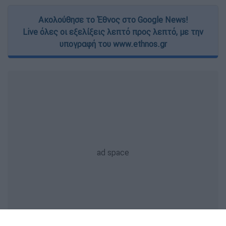
Ακολούθησε το Έθνος στο Google News!
Live όλες οι εξελίξεις λεπτό προς λεπτό, με την
υπογραφή του www.ethnos.gr