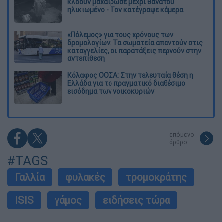
κλόουν μαχαίρωσε μέχρι θανάτου
ηλικιωμένο - Τον κατέγραψε κάμερα
«Πόλεμος» για τους χρόνους των
δρομολογίων: Τα σωματεία απαντούν στις
καταγγελίες, οι παρατάξεις περνούν στην
αντεπίθεση
Κόλαφος ΟΟΣΑ: Στην τελευταία θέση η
Ελλάδα για το πραγματικό διαθέσιμο
εισόδημα των νοικοκυριών
επόμενο
άρθρο
#TAGS
Γαλλία
φυλακές
τρομοκράτης
ISIS
γάμος
ειδήσεις τώρα