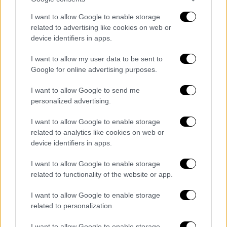
συνεδρίαζαν στο Παρίσι τον
έκριναν ένοχο
για το μακελειό
.
I want to allow Google to enable storage
related to advertising like cookies on web or
device identifiers in apps.
I want to allow my user data to be sent to
Google for online advertising purposes.
I want to allow Google to send me
video
personalized advertising.
I want to allow Google to enable storage
related to analytics like cookies on web or
device identifiers in apps.
Προκλητικός στην αρχή της δίκης ο
I want to allow Google to enable storage
Αμπντεσλάμ είχε δηλώσει «
στρατιώτης
» του
related to functionality of the website or app.
Ισλαμικού Κράτους
που έχει αναλάβει την
I want to allow Google to enable storage
ευθύνη για τις επιθέσεις αλλά αργότερα
related to personalization.
ζήτησε συγγνώμη από τις οικογένειες των
I want to allow Google to enable storage