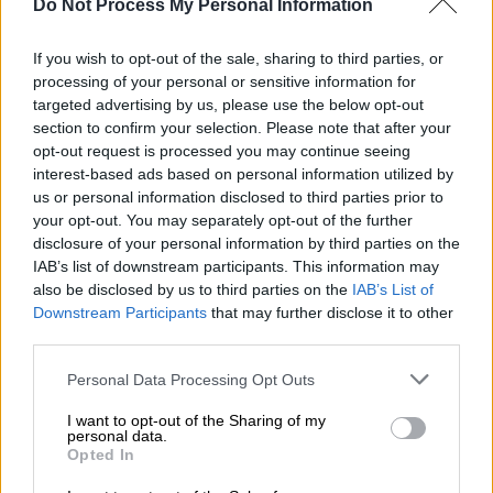
Do Not Process My Personal Information
If you wish to opt-out of the sale, sharing to third parties, or
processing of your personal or sensitive information for
targeted advertising by us, please use the below opt-out
section to confirm your selection. Please note that after your
opt-out request is processed you may continue seeing
interest-based ads based on personal information utilized by
us or personal information disclosed to third parties prior to
your opt-out. You may separately opt-out of the further
disclosure of your personal information by third parties on the
IAB’s list of downstream participants. This information may
also be disclosed by us to third parties on the
IAB’s List of
Downstream Participants
that may further disclose it to other
Σαν Σήμερα
|
21.12.2022 00:00
third parties.
Η πιο μεγάλη νύχτα του Τσακαλιού: Όταν
Please note that this website/app uses one or more Google
Personal Data Processing Opt Outs
ο πλέον διαβόητος τρομοκράτης
services and may gather and store information including but
εισέβαλε στα Γραφεία του ΟΠΕΚ
not limited to your visit or usage behaviour. You may click to
I want to opt-out of the Sharing of my
personal data.
grant or deny consent to Google and its third-party tags to
Opted In
Στις 21 Δεκεμβρίου του 1975, ο Κάρλος και
use your data for below specified purposes in below Google
πέντε τρομοκράτες ακόμη εισέβαλαν σε
consent section.