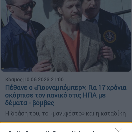
Κόσμος
|
10.06.2023 21:00
Πέθανε ο «Γιουναμπόμπερ»: Για 17 χρόνια
σκόρπισε τον πανικό στις ΗΠΑ με
δέματα - βόμβες
Η δράση του, το «μανιφέστο» και η καταδίκη