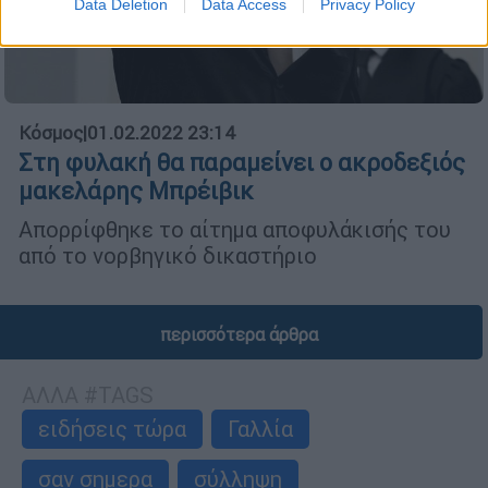
Data Deletion
Data Access
Privacy Policy
Κόσμος
|
01.02.2022 23:14
Στη φυλακή θα παραμείνει ο ακροδεξιός
μακελάρης Μπρέιβικ
Απορρίφθηκε το αίτημα αποφυλάκισής του
από το νορβηγικό δικαστήριο
περισσότερα άρθρα
ΑΛΛΑ #TAGS
ειδήσεις τώρα
Γαλλία
σαν σημερα
σύλληψη