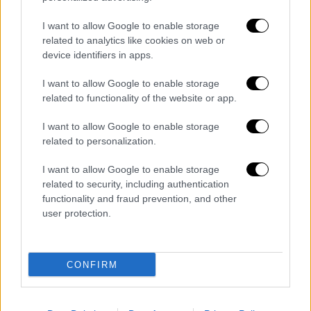
Κόσμος
|
04.11.2022 18:09
I want to allow Google to enable storage
related to analytics like cookies on web or
Σαλάχ Αμπντεσλάμ: Ο τρομοκράτης
device identifiers in apps.
παντρεύτηκε στις φυλακές μέσω
τηλεφώνου - Είναι ο μοναδικός επιζών
I want to allow Google to enable storage
μακελάρης του Παρισιού
related to functionality of the website or app.
Ο μακελάρης του Παρισιού δεν έχει
I want to allow Google to enable storage
γνωρίσει τη νύφη, παρά μόνο τηλεφωνικά
related to personalization.
I want to allow Google to enable storage
related to security, including authentication
functionality and fraud prevention, and other
user protection.
CONFIRM