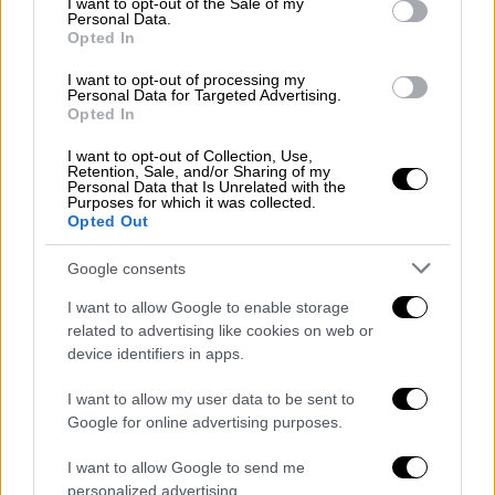
I want to opt-out of the Sale of my
διάσκεψη υπουργών του ΟΠΕΚ στη Βιέννη,
Personal Data.
Opted In
σκοτώνοντας δύο φρουρούς ασφαλείας,
έναν λίβυο οικονομολόγο και φεύγοντας
I want to opt-out of processing my
Personal Data for Targeted Advertising.
πήραν ομήρους περισσότερους από 60
Opted In
ανθρώπους.
I want to opt-out of Collection, Use,
Retention, Sale, and/or Sharing of my
Personal Data that Is Unrelated with the
Purposes for which it was collected.
Opted Out
Google consents
I want to allow Google to enable storage
related to advertising like cookies on web or
device identifiers in apps.
I want to allow my user data to be sent to
Google for online advertising purposes.
I want to allow Google to send me
personalized advertising.