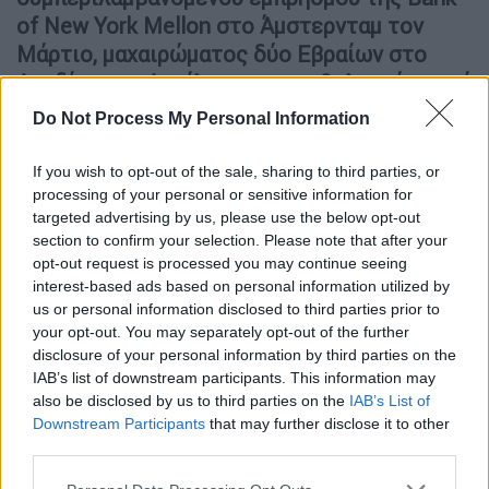
of New York Mellon στο Άμστερνταμ τον
Μάρτιο, μαχαιρώματος δύο Εβραίων στο
Λονδίνο τον Απρίλιο και πυροβολισμών κατά
του αμερικανικού προξενείου στο Τορόντο
.
Do Not Process My Personal Information
Επίσης φέρεται να «σχεδίασε και συντόνισε»
If you wish to opt-out of the sale, sharing to third parties, or
επιθέσεις κατά Εβραίων, όπως ο
processing of your personal or sensitive information for
βομβαρδισμός συναγωγής στη Λιέγη και ο
targeted advertising by us, please use the below opt-out
εμπρησμός ναού στο Ρότερνταμ.
section to confirm your selection. Please note that after your
opt-out request is processed you may continue seeing
interest-based ads based on personal information utilized by
us or personal information disclosed to third parties prior to
your opt-out. You may separately opt-out of the further
disclosure of your personal information by third parties on the
IAB’s list of downstream participants. This information may
also be disclosed by us to third parties on the
IAB’s List of
Downstream Participants
that may further disclose it to other
third parties.
Please note that this website/app uses one or more Google