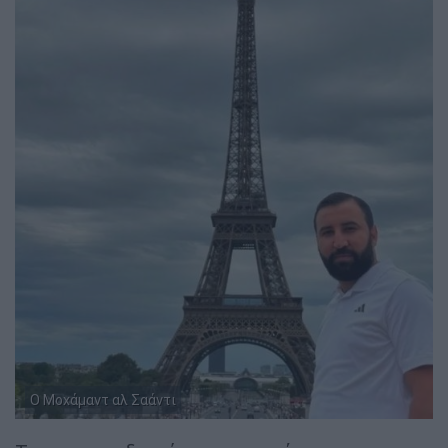
Ο Μοχάμαντ αλ Σαάντι