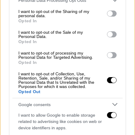
Personal Data Processing Opt Outs
services and may gather and store information including but
not limited to your visit or usage behaviour. You may click to
I want to opt-out of the Sharing of my
personal data.
grant or deny consent to Google and its third-party tags to
Opted In
use your data for below specified purposes in below Google
Ο Μοχάμαντ αλ Σαάντι
consent section.
I want to opt-out of the Sale of my
Personal Data.
Σύμφωνα με τον Κανμπάρ, ο Αλ-Σαάντι είχε
Opted In
μεγαλώσει στη Βαγδάτη αλλά στάλθηκε στην
I want to opt-out of processing my
Τεχεράνη για εκπαίδευση από τους
Personal Data for Targeted Advertising.
Opted In
Φρουρούς της Επανάστασης. Αργότερα
ίδρυσε γραφείο που ειδικευόταν σε
I want to opt-out of Collection, Use,
Retention, Sale, and/or Sharing of my
θρησκευτικά ταξίδια, το οποίο φέρεται να
Personal Data that Is Unrelated with the
Purposes for which it was collected.
χρησιμοποιούσε για να ταξιδεύει
Opted Out
παγκοσμίως και να συνδέεται με
τρομοκρατικούς πυρήνες
.
Google consents
I want to allow Google to enable storage
Κατά τη σύλληψή του στην Τουρκία, είχε
related to advertising like cookies on web or
στην κατοχή του ειδικό ιρακινό υπηρεσιακό
device identifiers in apps.
διαβατήριο, το οποίο εκδίδεται μόνο με την