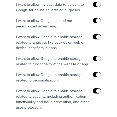
I want to allow my user data to be sent to
έγκριση του πρωθυπουργού του Ιράκ,
Google for online advertising purposes.
σύμφωνα με τον Κανμπάρ. Το διαβατήριο
αυτό τού επέτρεπε ευκολότερη μετακίνηση
I want to allow Google to send me
και πρόσβαση σε VIP υπηρεσίες
personalized advertising.
αεροδρομίων.
I want to allow Google to enable storage
related to analytics like cookies on web or
Ενεργός στα social media
device identifiers in apps.
Παρά τη φερόμενη θέση του ως σημαντικού
I want to allow Google to enable storage
τρομοκρατικού στελέχους,
ο αλ Σαάντι ήταν
related to functionality of the website or app.
ιδιαίτερα ενεργός στα κοινωνικά δίκτυα.
Αναρτήσεις τον δείχνουν μπροστά από
I want to allow Google to enable storage
related to personalization.
αξιοθέατα όπως ο Πύργος του Άιφελ ή οι
δίδυμοι πύργοι Πετρόνας, καθώς και σε
I want to allow Google to enable storage
φωτογραφίες με πυραύλους και
related to security, including authentication
στρατιωτικό εξοπλισμό.
functionality and fraud prevention, and other
user protection.