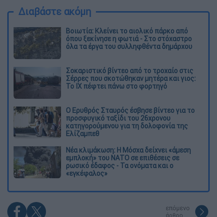
Διαβάστε ακόμη
Βοιωτία: Κλείνει το αιολικό πάρκο από
όπου ξεκίνησε η φωτιά - Στο στόχαστρο
όλα τα έργα του συλληφθέντα δημάρχου
Σοκαριστικό βίντεο από το τροχαίο στις
Σέρρες που σκοτώθηκαν μητέρα και γιος:
Το ΙΧ πέφτει πάνω στο φορτηγό
Ο Ερυθρός Σταυρός έσβησε βίντεο για το
προσφυγικό ταξίδι του 26χρονου
κατηγορούμενου για τη δολοφονία της
Ελίζαμπεθ
Νέα κλιμάκωση: Η Μόσχα δείχνει «άμεση
εμπλοκή» του ΝΑΤΟ σε επιθέσεις σε
ρωσικό έδαφος - Τα ονόματα και ο
«εγκέφαλος»
επόμενο
άρθρο