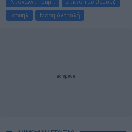
Ντόναλντ Τραμπ
Στενό του Ορμούζ
Ισραήλ
Μέση Ανατολή