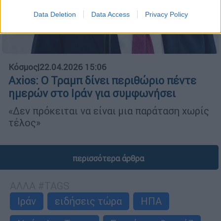
Data Deletion
Data Access
Privacy Policy
Κόσμος
|
22.04.2026 15:06
Axios: Ο Τραμπ δίνει περιθώριο πέντε
ημερών στο Ιράν για συμφωνήσει
«Δεν πρόκειται να είναι μια παράταση χωρίς
τέλος»
περισσότερα άρθρα
ΑΛΛΑ #TAGS
Ιράν
ειδήσεις τώρα
ΗΠΑ