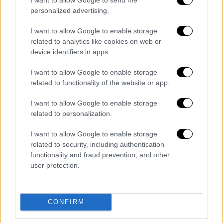
personalized advertising.
Κόσμος
|
23.04.2026 22:47
I want to allow Google to enable storage
New York Times: Ο Μοτζτάμπα Χαμενεΐ
related to analytics like cookies on web or
είναι σοβαρά τραυματισμένος - Στην
device identifiers in apps.
ιατρική του ομάδα ο Πεζεσκιάν
I want to allow Google to enable storage
Ζει σε απομόνωση σε μυστική τοποθεσία,
related to functionality of the website or app.
περιτριγυρισμένος από υψηλού επιπέδου
I want to allow Google to enable storage
ιατρική ομάδα
related to personalization.
I want to allow Google to enable storage
related to security, including authentication
functionality and fraud prevention, and other
user protection.
CONFIRM