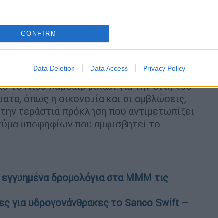
σε καλύτερη θέση όταν λειτουργούμε
άρτητα από το ποιος ελέγχει το Κογκρέσο,
λευρές που θα προωθούν την ενεργή
CONFIRM
ε για να υποστηρίξουμε αυτή τη σχέση,
νική σχέση είναι πιο ουσιαστική από ό,τι
Data Deletion
Data Access
Privacy Policy
 το Νιου Χάμσαϊρ μιλάει για την δική του
ατα, όπως η οικονομία και οι αμβλώσεις,
ι την τεράστια πρόκληση που αντιμετωπίζει
 κύμα υποψηφίων που αμφισβητεί το
α εγγυημένα δρομολόγια στα ΜΜΜ τις
νες για υδρογονάνθρακες το Sanco Swift –