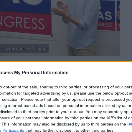
ς εκστρατείας/AP Photos
 το ΕΘΝΟΣ στη Google
ocess My Personal Information
ν στρατηγικό χαρακτήρα και συνεπώς
to opt-out of the sale, sharing to third parties, or processing of your per
ιξη σημειώνει σε συνέντευξη που
formation for targeted advertising by us, please use the below opt-out s
νδιακός βουλευτής
Κρις Πάππας
αναφορικά
r selection. Please note that after your opt-out request is processed y
eing interest-based ads based on personal information utilized by us or
ορφωθούν στο Κογκρέσο, μετά την
disclosed to third parties prior to your opt-out. You may separately opt-
ών
.
losure of your personal information by third parties on the IAB’s list of
. This information may also be disclosed by us to third parties on the
IA
λάμε οπλικά συστήματα στην
Participants
that may further disclose it to other third parties.