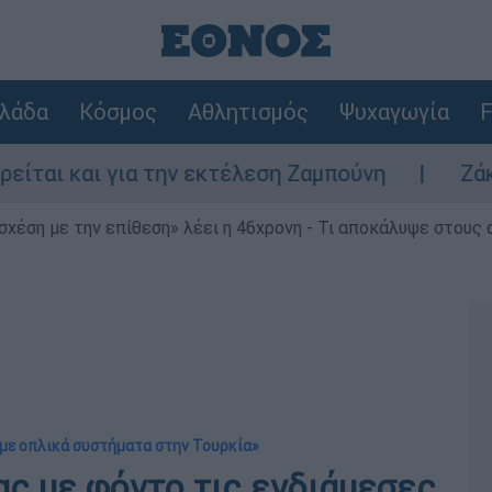
λάδα
Κόσμος
Αθλητισμός
Ψυχαγωγία
F
αι για την εκτέλεση Ζαμπούνη
Ζάκυνθος: 
 σχέση με την επίθεση» λέει η 46χρονη - Τι αποκάλυψε στους
άμε οπλικά συστήματα στην Τουρκία»
ς με φόντο τις ενδιάμεσες