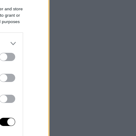
er and store
to grant or
ed purposes