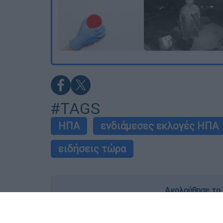
#TAGS
ΗΠΑ
ενδιάμεσες εκλογές ΗΠΑ
ειδήσεις τώρα
Ακολούθησε το 
Live όλες οι εξελίξεις λεπτό προς