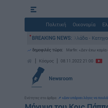
Πολιτική
Οικονομία
Ελ
α ανθρωποκτονίες στην Ελλάδα - Κατηγορείται κ
BREAKING NEWS:
δημοφιλές τώρα:
Marfin: «Δεν έχω καμία
┋
Κόσμος
┋
08.11.2022 21:00
Newsroom
Ενότητες στο άρθρο:
📌 «Δεν υπάρχει λόγος να πουλ
Μήνυμα του Κρις Πάππα