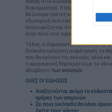
σχέση ΗΠΑ-Ελλάδας, είμαστε πάντα 
διακομματικά. Έτσι, ελπίζω ότι ανεξ
θα έχουμε ηγέτες και από τις δύο π
εξωτερική πολιτική που χρειαζόμαστ
αναγνωρίζοντας ότι οι ελληνοαμερικα
ήταν ποτέ στο παρελθόν».
Τέλος, ο Δημοκρατικός βουλευτής από
δύσκολη εκλογική αναμέτρηση, τα θέμ
που θα κρίνουν τις εκλογές, αλλά κα
η αμερικανική δημοκρατία με το νέο
αδιάβλητο
των εκλογών
.
ΟΛΕΣ ΟΙ ΕΙΔΗΣΕΙΣ
Αναζητούνται ακόμα τα ελάχιστ
ημέρες των απεργιών
Σε ποια οικόπεδα θα κάνει έρευ
Δείτε τους χάρτες