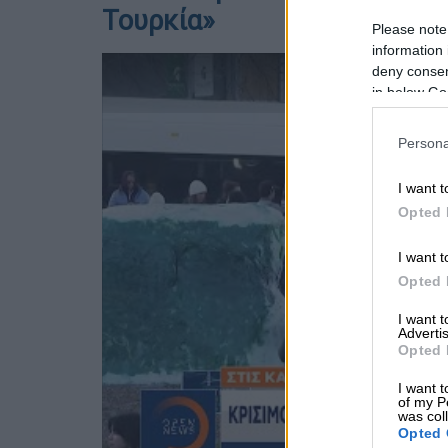
Τουρκία»
Please note
information 
deny consent
in below Go
Persona
I want t
Opted 
I want t
Opted 
I want 
Advertis
Opted 
I want t
of my P
was col
Opted 