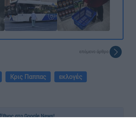
επόμενο άρθρο
Κρις Παππας
εκλογές
Έθνος στο Google News!
 λεπτό, με την υπογραφή του www.ethnos.gr