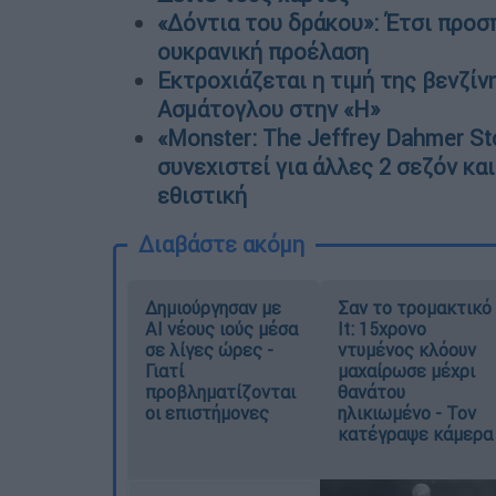
«Δόντια του δράκου»: Έτσι προσ
ουκρανική προέλαση
Εκτροχιάζεται η τιμή της βενζίνη
Ασμάτογλου στην «Η»
«Monster: The Jeffrey Dahmer Sto
συνεχιστεί για άλλες 2 σεζόν και
εθιστική
Διαβάστε ακόμη
Δημιούργησαν με
Σαν το τρομακτικό
AI νέους ιούς μέσα
It: 15χρονο
σε λίγες ώρες -
ντυμένος κλόουν
Γιατί
μαχαίρωσε μέχρι
προβληματίζονται
θανάτου
οι επιστήμονες
ηλικιωμένο - Τον
κατέγραψε κάμερα