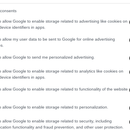
consents
δυσκολίες θα συνεχίσει να προωθεί μέχρι
o allow Google to enable storage related to advertising like cookies on
ιο για τον αμυντικό προϋπολογισμό (NDAA)
evice identifiers in apps.
 να χρησιμοποιήσει τα αμερικανικά F-16 για
ατί, όπως εξηγεί, κάτι τέτοιο είναι προς το
o allow my user data to be sent to Google for online advertising
s.
ν ΗΠΑ.
to allow Google to send me personalized advertising.
ικά συστήματα, συμπεριλαμβανομένων των
υτά παραβιάζουν την κυριαρχία της Ελλάδας
o allow Google to enable storage related to analytics like cookies on
εναέριο τους χώρο σε τακτική βάση.
evice identifiers in apps.
οποίο θα συνεχίσουμε να εργαζόμαστε πάνω
οια επιτυχία στην
Βουλή
και εργαζόμαστε με
o allow Google to enable storage related to functionality of the website
για να υιοθετήσουμε (την τροπολογία για
ις πωλήσεις», είπε χαρακτηριστικά και
o allow Google to enable storage related to personalization.
o allow Google to enable storage related to security, including
μα είτε για τόσα άλλα που εμπίπτουν στη
cation functionality and fraud prevention, and other user protection.