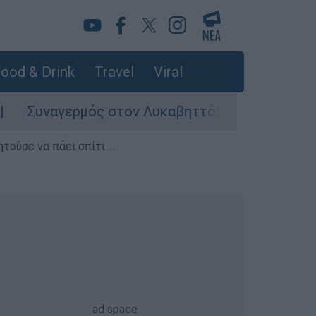
ood & Drink
Travel
Viral
γερμός στον Λυκαβηττό: Σορός σε προχωρημένη 
τούσε να πάει σπίτι...