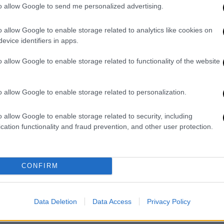
to allow Google to send me personalized advertising.
οι ήταν οι πρώτοι που χρησιμοποίησαν
που αντιπροσώπευαν ήχους, με το σύστημα
o allow Google to enable storage related to analytics like cookies on
ο φοινικικό, το ελληνικό και τελικά στο
evice identifiers in apps.
ται περισσότερο σήμερα.
o allow Google to enable storage related to functionality of the website
αγματικότητα χρησιμοποιείτε το
προσθέτοντάς πως «Οι Χαναναίοι επινόησαν
o allow Google to enable storage related to personalization.
ος στον κόσμο μπορεί να διαβάσει και να
του αλφαβήτου. Αυτό είναι πραγματικά ένα
o allow Google to enable storage related to security, including
ιτεύγματα της ανθρωπότητας», είπε
cation functionality and fraud prevention, and other user protection.
νασκαφές στο Ισραήλ. Ωστόσο,
την
 φορά η ερευνήτρια Madeleine Mumcuoglu
CONFIRM
ο iPhone μου. Και δεν ήταν αρκετά καλή.
αι τράβηξα άλλη μια φωτογραφία», είπε η
Data Deletion
Data Access
Privacy Policy
 όταν είδε τα ισχνά γράμματα στη μικρή