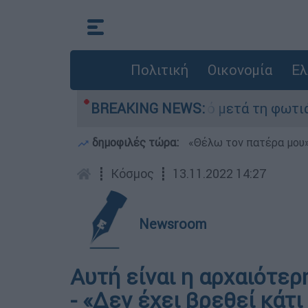
Πολιτική
Οικονομία
Ελ
οτα» στο Πόρτο Γερμανό μετά τη φωτιά - Αγώνας
BREAKING NEWS:
δημοφιλές τώρα:
«Θέλω τον πατέρα μου»:
┋
Κόσμος
┋
13.11.2022 14:27
Newsroom
Αυτή είναι η αρχαιότε
- «Δεν έχει βρεθεί κάτι