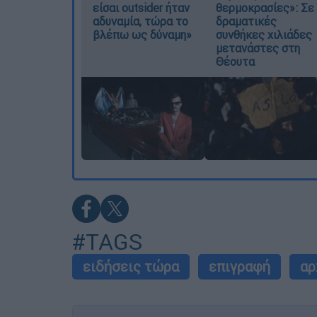
είσαι outsider ήταν
θερμοκρασίες»: Σε
αδυναμία, τώρα το
δραματικές
βλέπω ως δύναμη»
συνθήκες χιλιάδες
μετανάστες στη
Θέουτα
#TAGS
ειδήσεις τώρα
επιγραφή
αρ