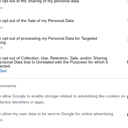
o opt-out of the Sharing of my personal data.
In
nscription discovered in ISRAEL.
o opt-out of the Sale of my Personal Data.
In
l Archaeology (@ArmstrongIBA)
November
to opt-out of processing my Personal Data for Targeted
ing.
In
ο παρελθόν. Δεν είναι η βασιλική επιγραφή
o opt-out of Collection, Use, Retention, Sale, and/or Sharing
ersonal Data that Is Unrelated with the Purposes for which it
λύ ανθρώπινο. Συνδέεσαι αμέσως με αυτό το
lected.
Out
ωσε στο CNN o καθηγητής Garfinkel, συν-
εύθηκε στο Jerusalem Journal of
consents
o allow Google to enable storage related to advertising like cookies on
τύχθηκε πριν από περίπου
5.000 χρόνια από
evice identifiers in apps.
(στο σημερινό Ιράκ). Όπως και τα
σε εκατοντάδες εικονογράμματα για την
o allow my user data to be sent to Google for online advertising
s.
ν.