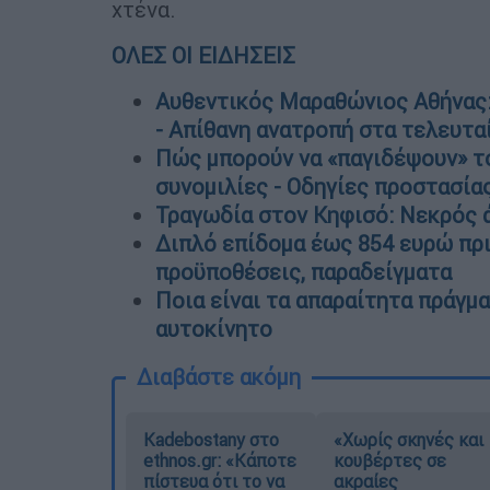
χτένα.
ΟΛΕΣ ΟΙ ΕΙΔΗΣΕΙΣ
Αυθεντικός Μαραθώνιος Αθήνας
- Απίθανη ανατροπή στα τελευτα
Πώς μπορούν να «παγιδέψουν» το
συνομιλίες - Οδηγίες προστασία
Τραγωδία στον Κηφισό: Νεκρός 
Διπλό επίδομα έως 854 ευρώ πριν
προϋποθέσεις, παραδείγματα
Ποια είναι τα απαραίτητα πράγμ
αυτοκίνητο
Διαβάστε ακόμη
Kadebostany στο
«Χωρίς σκηνές και
ethnos.gr: «Κάποτε
κουβέρτες σε
πίστευα ότι το να
ακραίες