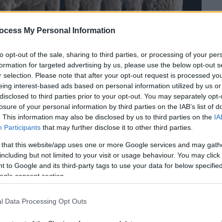
ocess My Personal Information
ute of Biblical Archaeology/twitter
to opt-out of the sale, sharing to third parties, or processing of your per
formation for targeted advertising by us, please use the below opt-out s
r selection. Please note that after your opt-out request is processed y
 το ΕΘΝΟΣ στη Google
eing interest-based ads based on personal information utilized by us or
disclosed to third parties prior to your opt-out. You may separately opt-
νακαλύφθηκε σε μια χτένα από
losure of your personal information by third parties on the IAB’s list of
ο 1700 π .Χ. Η επιγραφή είναι γραμμένη
. This information may also be disclosed by us to third parties on the
IA
Participants
that may further disclose it to other third parties.
ί την αρχαιότερη γλώσσα με αλφάβητο.
 that this website/app uses one or more Google services and may gath
 να ξεριζώσει τις ψείρες από τα μαλλιά και
including but not limited to your visit or usage behaviour. You may click 
άνουν λόγο για ανακάλυψη ορόσημο καθώς
 to Google and its third-party tags to use your data for below specifi
ται μια ολοκληρωμένη πρόταση γραμμένη
ogle consent section.
l Data Processing Opt Outs
scovery of a Middle Bronze Age ivory