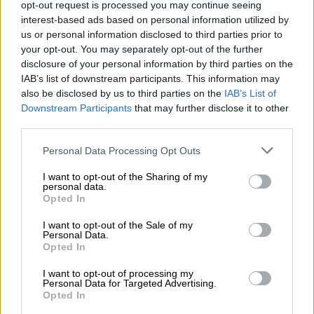
opt-out request is processed you may continue seeing
Πιλάτου με ελληνική επιγραφή
interest-based ads based on personal information utilized by
Η αποκρυπτογράφηση της επιγραφής
us or personal information disclosed to third parties prior to
your opt-out. You may separately opt-out of the further
αποκάλυψε ότι το δαχτυλίδι έφερε το
disclosure of your personal information by third parties on the
όνομα του Ρωμαίου έπαρχου
IAB’s list of downstream participants. This information may
also be disclosed by us to third parties on the
IAB’s List of
ΑΛΛΑ #TAGS
Downstream Participants
that may further disclose it to other
ειδήσεις τώρα
Πάπας Λέων 14ος
third parties.
Please note that this website/app uses one or more Google
Personal Data Processing Opt Outs
Κωνσταντινούπολη
Ισραήλ
viral
services and may gather and store information including but
not limited to your visit or usage behaviour. You may click to
I want to opt-out of the Sharing of my
αρχαιολογία
Πόντιος Πιλάτος
personal data.
grant or deny consent to Google and its third-party tags to
Opted In
use your data for below specified purposes in below Google
consent section.
I want to opt-out of the Sale of my
Personal Data.
Opted In
I want to opt-out of processing my
Personal Data for Targeted Advertising.
Opted In