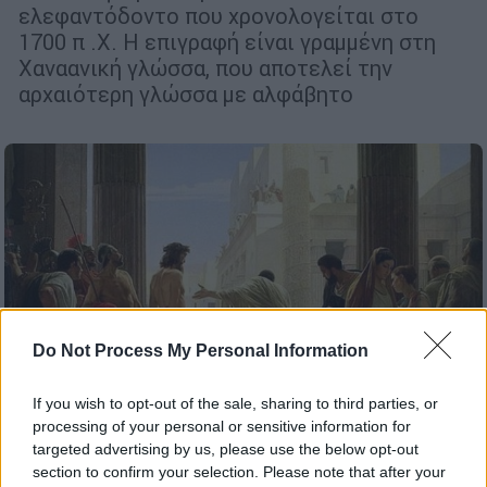
ελεφαντόδοντο που χρονολογείται στο
1700 π .Χ. Η επιγραφή είναι γραμμένη στη
Χαναανική γλώσσα, που αποτελεί την
αρχαιότερη γλώσσα με αλφάβητο
Do Not Process My Personal Information
If you wish to opt-out of the sale, sharing to third parties, or
processing of your personal or sensitive information for
Κόσμος
|
29.11.2018 21:38
targeted advertising by us, please use the below opt-out
section to confirm your selection. Please note that after your
Ισραήλ: Βρέθηκε δαχτυλίδι του Πόντιου