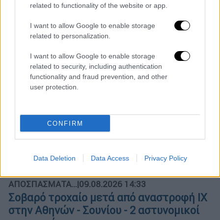
ΑΠΟΣΠΑΣΜΑΤΑ...
|
09.08.2026 14:09
related to functionality of the website or app.
Εξονυχιστικοί έλεγχοι Ιταλών
I want to allow Google to enable storage
ταξιδιωτών από τους Ισπανούς
related to personalization.
I want to allow Google to enable storage
related to security, including authentication
functionality and fraud prevention, and other
ΑΠΟΣΠΑΣΜΑΤΑ...
|
09.08.2026 13:55
user protection.
Στο αρχείο η δικογραφία για τις
υποκλοπές - Σφοδρή πολιτική
CONFIRM
σύγκρουση
Data Deletion
Data Access
Privacy Policy
ΑΠΟΣΠΑΣΜΑΤΑ...
|
09.08.2026 14:33
Σοβαρό τροχαίο μετά από αναστροφή ΙΧ
στην Αθηνών - Σουνίου - 2 αστυνομικοί