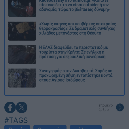
Kadebostany στο ethnos.gr: «Κάποτε
πίστευα ότι το να είσαι outsider ήταν
αδυναμία, τώρα το βλέπω ως δύναμη»
«Χωρίς σκηνές και κουβέρτες σε ακραίες
θερμοκρασίες»: Σε δραματικές συνθήκες
χιλιάδες μετανάστες στη Θέουτα
Η ΕΛΑΣ διαψεύδει το περιστατικό με
τουρίστα στην Κρήτη: Σε ενήλικη η
πρόταση για σεξουαλική συνεύρεση
Συναγερμός στον Λυκαβηττό: Σορός σε
προχωρημένη σήψη εντοπίστηκε κοντά
στους Αγίους Ισιδώρους
επόμενο
άρθρο
#TAGS