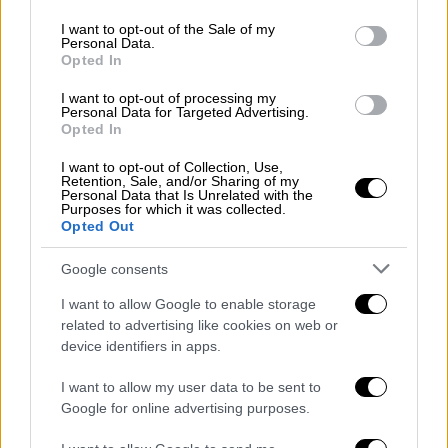
σταματήσει τις παράλογες σφαγές στην
use your data for below specified purposes in below Google
consent section.
Ουκρανία και να αποσύρει τα στρατεύματά
I want to opt-out of the Sale of my
Personal Data.
του», δήλωσε ο Σολτς, του οποίου η χώρα
Opted In
προήδρευε φέτος της G7.
I want to opt-out of processing my
Personal Data for Targeted Advertising.
Την Κυριακή, ο Ουκρανός πρόεδρος
Opted In
Βολοντίμρ Ζελένσκι
συνομίλησε διαδοχικά
I want to opt-out of Collection, Use,
με τους ομολόγους του των ΗΠΑ
Τζο
Retention, Sale, and/or Sharing of my
Personal Data that Is Unrelated with the
Μπάιντεν
και της Γαλλίας
Εμανουέλ Μακρόν
Purposes for which it was collected.
για να προετοιμάσουν αυτή τη σύνοδο της
Opted Out
G7 καθώς και τη διάσκεψη του Παρισιού.
Google consents
Σύμφωνα με το Ελιζέ, «αρχηγοί κρατών,
I want to allow Google to enable storage
αρχηγοί κυβερνήσεων, υπουργοί» 47 χωρών,
related to advertising like cookies on web or
όπως και ο γενικός γραμματέας του ΟΗΕ
device identifiers in apps.
Αντόνιο Γκουτέρες θα συμμετάσχουν σε
I want to allow my user data to be sent to
αυτή τη διεθνή συνάντηση.
Google for online advertising purposes.
Ο πρόεδρος των ΗΠΑ επανέλαβε την