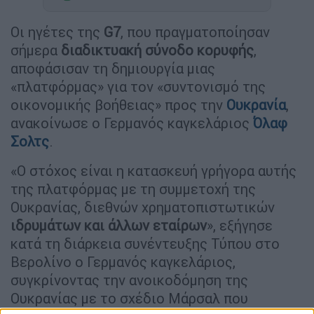
Οι ηγέτες της
G7
, που πραγματοποίησαν
σήμερα
διαδικτυακή σύνοδο κορυφής
,
αποφάσισαν τη δημιουργία μιας
«πλατφόρμας» για τον «συντονισμό της
οικονομικής βοήθειας» προς την
Ουκρανία
,
ανακοίνωσε ο Γερμανός καγκελάριος
Όλαφ
Σολτς
.
«Ο στόχος είναι η κατασκευή γρήγορα αυτής
της πλατφόρμας με τη συμμετοχή της
Ουκρανίας, διεθνών χρηματοπιστωτικών
ιδρυμάτων και άλλων εταίρων
», εξήγησε
κατά τη διάρκεια συνέντευξης Τύπου στο
Βερολίνο ο Γερμανός καγκελάριος,
συγκρίνοντας την ανοικοδόμηση της
Ουκρανίας με το σχέδιο Μάρσαλ που