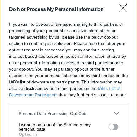
εφαρμόστηκε από τις ΗΠΑ για την
ανοικοδόμηση της Ευρώπης μετά τον
Do Not Process My Personal Information
Β΄Παγκόσμιο Πόλεμο
.
If you wish to opt-out of the sale, sharing to third parties, or
Οι ηγέτες της G7 -
Ηνωμένες Πολιτείες,
processing of your personal or sensitive information for
Γερμανία, Καναδάς, Γαλλία, Βρετανία, Ιαπωνία
targeted advertising by us, please use the below opt-out
section to confirm your selection. Please note that after your
και Ιταλία
- συνομίλησαν σήμερα μέσω
opt-out request is processed you may continue seeing
τηλεδιάσκεψης για το θέμα της Ουκρανίας.
interest-based ads based on personal information utilized by
us or personal information disclosed to third parties prior to
Μια νέα διάσκεψη για την υποστήριξη στην
your opt-out. You may separately opt-out of the further
Ουκρανία, την
επείγουσα βοήθεια
και την
disclosure of your personal information by third parties on the
ανοικοδόμηση της χώρας μακροπρόθεσμα, θα
IAB’s list of downstream participants. This information may
also be disclosed by us to third parties on the
IAB’s List of
διεξαχθεί αύριο, Τρίτη στο
Παρίσι
.
Downstream Participants
that may further disclose it to other
third parties.
«Είμαστε πεπεισμένοι ότι αυτό είναι η
Please note that this website/app uses one or more Google
ενότητά μας, η αποφασιστικότητά μας, οι
Personal Data Processing Opt Outs
services and may gather and store information including but
οποίες απομόνωσαν τον
Ρώσο πρόεδρο
και
not limited to your visit or usage behaviour. You may click to
I want to opt-out of the Sharing of my
ζητάμε εκ νέου από τον κ.
Πούτιν
να
personal data.
grant or deny consent to Google and its third-party tags to
Opted In