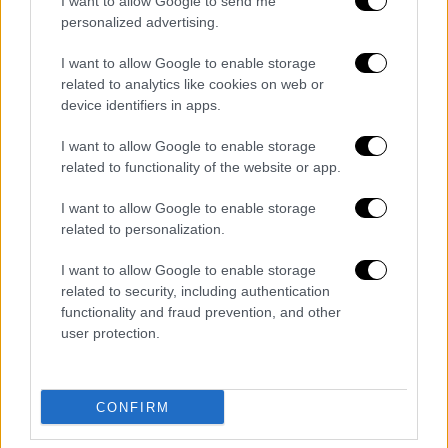
I want to allow Google to send me
Κυριακή την
υποστήριξή του στην Ουκρανία
,
personalized advertising.
σύμφωνα με τον
Λευκό Οίκο
.
I want to allow Google to enable storage
Αυτές οι
σύνοδοι κορυφής
related to analytics like cookies on web or
device identifiers in apps.
πραγματοποιούνται ενώ οι ρωσικές
δυνάμεις στοχεύουν τις βασικές υποδομές
I want to allow Google to enable storage
των δημοσίων υπηρεσιών, με αποτέλεσμα να
related to functionality of the website or app.
προκαλούν μεταξύ άλλων, διακοπές στην
I want to allow Google to enable storage
ηλεκτροδότηση επηρεάζοντας τη ζωή
related to personalization.
εκατομμυρίων ανθρώπων μέσα στον
χειμώνα.
I want to allow Google to enable storage
related to security, including authentication
ΟΛΕΣ ΟΙ ΕΙΔΗΣΕΙΣ
functionality and fraud prevention, and other
user protection.
Qatar Gate: Νέα έφοδος της βελγικής
αστυνομίας στο Ευρωκοινοβούλιο
Qatar Gate: Κύπριος ευρωβουλευτής
CONFIRM
καταγγέλλει πως προσεγγίστηκε από