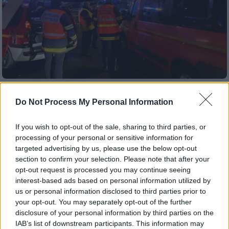
Κόσμος
|
12.12.2022 22:31
Do Not Process My Personal Information
Επίθεση με τσεκούρι σε σούπερ μάρκετ
στη Γαλλία: Τρεις τραυματίες –
If you wish to opt-out of the sale, sharing to third parties, or
Αποπειράθηκε να αυτοκτονήσει ο
processing of your personal or sensitive information for
δράστης
targeted advertising by us, please use the below opt-out
section to confirm your selection. Please note that after your
Ο δράστης έστρεψε αργότερα το τσεκούρι
opt-out request is processed you may continue seeing
εναντίον του εαυτού του και τραυματίστηκε
interest-based ads based on personal information utilized by
σοβαρά
us or personal information disclosed to third parties prior to
your opt-out. You may separately opt-out of the further
disclosure of your personal information by third parties on the
IAB’s list of downstream participants. This information may