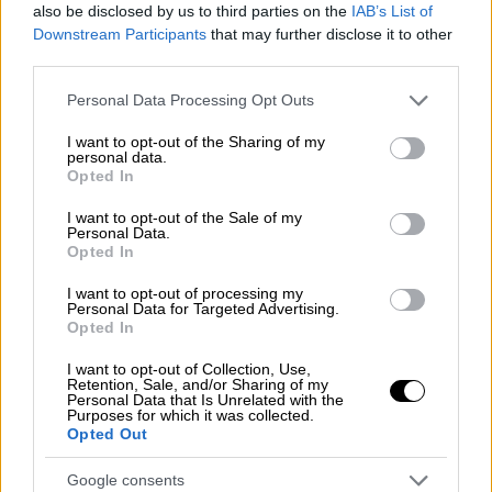
also be disclosed by us to third parties on the
IAB’s List of
Downstream Participants
that may further disclose it to other
third parties.
Please note that this website/app uses one or more Google
Personal Data Processing Opt Outs
services and may gather and store information including but
not limited to your visit or usage behaviour. You may click to
I want to opt-out of the Sharing of my
personal data.
grant or deny consent to Google and its third-party tags to
Opted In
use your data for below specified purposes in below Google
consent section.
I want to opt-out of the Sale of my
Personal Data.
Opted In
I want to opt-out of processing my
Personal Data for Targeted Advertising.
Πολιτική
|
12.12.2022 22:14
Opted In
Το Qatar Gate δοκιμάζει την αξιοπιστία
I want to opt-out of Collection, Use,
του Ευρωκοινοβουλίου: Γιατί η Εύα
Retention, Sale, and/or Sharing of my
Personal Data that Is Unrelated with the
Καϊλή είναι η «κορυφή του παγόβουνου»
Purposes for which it was collected.
Opted Out
Μορφή χιονοστιβάδας έχουν πάρει οι
εξελίξεις στην υπόθεση χρηματισμού
Google consents