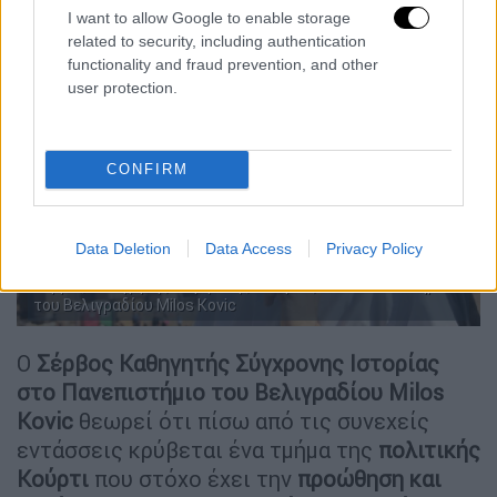
I want to allow Google to enable storage
related to security, including authentication
functionality and fraud prevention, and other
user protection.
CONFIRM
Data Deletion
Data Access
Privacy Policy
Σέρβος Καθηγητής Σύγχρονης Ιστορίας στο Πανεπιστήμιο
του Βελιγραδίου Milos Kovic
O
Σέρβος Καθηγητής Σύγχρονης Ιστορίας
στο Πανεπιστήμιο του Βελιγραδίου Milos
Kovic
θεωρεί ότι πίσω από τις συνεχείς
εντάσσεις κρύβεται ένα τμήμα της
πολιτικής
Κούρτι
που στόχο έχει την
προώθηση και