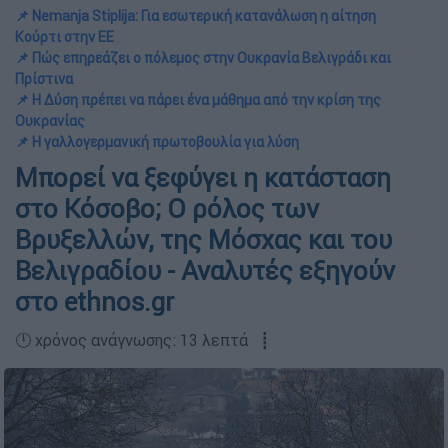
📌 Nemanja Stiplija: Για εσωτερική κατανάλωση η αίτηση
Κούρτι στην ΕΕ
📌 Πώς επηρεάζει ο πόλεμος στην Ουκρανία Βελιγράδι και
Πρίστινα
📌 Η Δύση πρέπει να πάρει ένα μάθημα από την κρίση της
Ουκρανίας
📌 Η γαλλογερμανική πρωτοβουλία για λύση
Μπορεί να ξεφύγει η κατάσταση
στο Κόσοβο; Ο ρόλος των
Βρυξελλών, της Μόσχας και του
Βελιγραδίου - Αναλυτές εξηγούν
στο ethnos.gr
🕛 χρόνος ανάγνωσης: 13 λεπτά ┋