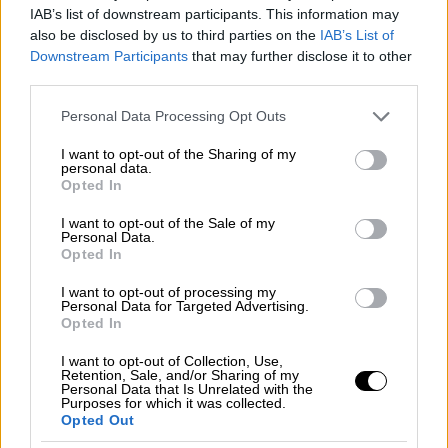
την ομαλοποίηση των σχέσεων μεταξύ των
IAB’s list of downstream participants. This information may
δύο πλευρών.
Και αυτό στη λογική ότι ο
also be disclosed by us to third parties on the
IAB’s List of
Πούτιν χρησιμοποιεί τον Κούρτι ως
Downstream Participants
that may further disclose it to other
third parties.
εργαλείο για να αυξήσει την ρωσική σφαίρα
επιρροής στην περιοχή και όχι μόνο. Στο
Please note that this website/app uses one or more Google
Personal Data Processing Opt Outs
πλαίσιο αυτό και οι δυο πλευρές
services and may gather and store information including but
not limited to your visit or usage behaviour. You may click to
I want to opt-out of the Sharing of my
ακολουθούν διαφορετικές στρατηγικές για
personal data.
grant or deny consent to Google and its third-party tags to
να πάρουν καλύτερη θέση στο διάλογο με
Opted In
use your data for below specified purposes in below Google
αποτέλεσμα να δημιουργούνται αυτές οι
consent section.
I want to opt-out of the Sale of my
εντάσεις» εξηγεί από την πλευρά του ο
Personal Data.
Opted In
Nemanja Todorovic Stiplija Σέρβος
αρχισυντάκτης της ενημερωτικής πύλης
I want to opt-out of processing my
Personal Data for Targeted Advertising.
European Western Balkans.
Opted In
Milos Kovic (Σερβία): Πίσω από τις
I want to opt-out of Collection, Use,
Retention, Sale, and/or Sharing of my
εντάσεις κρύβεται το σχέδιο Κούρτι
Personal Data that Is Unrelated with the
Purposes for which it was collected.
για τη Μεγάλη Αλβανία
Opted Out