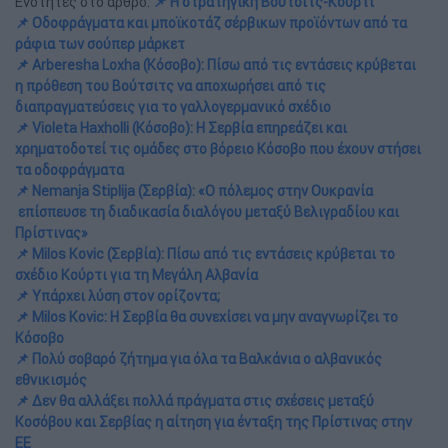
Ενότητες στο άρθρο:
📌 Η στρατηγική Βούτσιτς-Κούρτι
📌 Οδοφράγματα και μποϊκοτάζ σέρβικων προϊόντων από τα
ράφια των σούπερ μάρκετ
📌 Arberesha Loxha (Κόσοβο): Πίσω από τις εντάσεις κρύβεται
η πρόθεση του Βούτσιτς να αποχωρήσει από τις
διαπραγματεύσεις για το γαλλογερμανικό σχέδιο
📌 Violeta Haxholli (Κόσοβο): H Σερβία επηρεάζει και
χρηματοδοτεί τις ομάδες στο βόρειο Κόσοβο που έχουν στήσει
τα οδοφράγματα
📌 Nemanja Stiplija (Σερβία): «Ο πόλεμος στην Ουκρανία
επίσπευσε τη διαδικασία διαλόγου μεταξύ Βελιγραδίου και
Πρίστινας»
📌 Milos Kovic (Σερβία): Πίσω από τις εντάσεις κρύβεται το
σχέδιο Κούρτι για τη Μεγάλη Αλβανία
📌 Υπάρχει λύση στον ορίζοντα;
📌 Milos Kovic: Η Σερβία θα συνεχίσει να μην αναγνωρίζει το
Κόσοβο
📌 Πολύ σοβαρό ζήτημα για όλα τα Βαλκάνια ο αλβανικός
εθνικισμός
📌 Δεν θα αλλάξει πολλά πράγματα στις σχέσεις μεταξύ
Κοσόβου και Σερβίας η αίτηση για ένταξη της Πρίστινας στην
ΕΕ