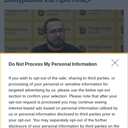
Do Not Process My Personal Information
Nemanja Todorovic Stiplija Σέρβος αρχισυντάκτης της
If you wish to opt-out of the sale, sharing to third parties, or
ενημερωτικής πύλης European Western Balkans/Photo:
processing of your personal or sensitive information for
Media Centar, Belgrade
targeted advertising by us, please use the below opt-out
section to confirm your selection. Please note that after your
«Μετά την ρωσική επίθεση στην
Ουκρανία οι
opt-out request is processed you may continue seeing
Δυτικοί εταίροι ίσως αποφάσισαν να
interest-based ads based on personal information utilized by
δώσουν ώθηση στη διαδικασία διαλόγου
us or personal information disclosed to third parties prior to
your opt-out. You may separately opt-out of the further
μεταξύ Βελιγραδίου και Πρίστινας με στόχο
disclosure of your personal information by third parties on the