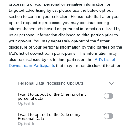
processing of your personal or sensitive information for
exploded at a restaurant in the
targeted advertising by us, please use the below opt-out
western Turkish town of Nazilli,
section to confirm your selection. Please note that after your
#Turkey
.
pic.twitter.com/VfEukh0f2o
opt-out request is processed you may continue seeing
interest-based ads based on personal information utilized by
— World Source News
us or personal information disclosed to third parties prior to
(@Worldsource24)
December 30,
your opt-out. You may separately opt-out of the further
disclosure of your personal information by third parties on the
2022
IAB’s list of downstream participants. This information may
also be disclosed by us to third parties on the
IAB’s List of
Σε δήλωσή του σχετικά με το
περιστατικό, ο
Downstream Participants
that may further disclose it to other
κυβερνήτης
του δήλωσε: «7 πολίτες έχασαν
third parties.
τη ζωή τους. Υπάρχουν πέντε τραυματίες,
Please note that this website/app uses one or more Google
Personal Data Processing Opt Outs
ένας από αυτούς σοβαρά. Οι ομάδες μας για
services and may gather and store information including but
τη διερεύνηση του τόπου του περιστατικού,
not limited to your visit or usage behaviour. You may click to
I want to opt-out of the Sharing of my
personal data.
η πυροσβεστική και η υγειονομική υπηρεσία
grant or deny consent to Google and its third-party tags to
Opted In
use your data for below specified purposes in below Google
επενέβησαν. Δυστυχώς, είχαμε ένα θλιβερό
consent section.
I want to opt-out of the Sale of my
περιστατικό. Η πρώτη πληροφορία που
Personal Data.
έδωσε ο υπάλληλος είναι ότι υπήρχε μια
Opted In
οσμή, έφεραν ένα σωλήνα και αυτός