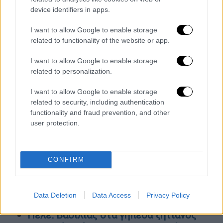
στον τόπο του συμβάντος και λαμβάνει
device identifiers in apps.
πληροφορίες από τις αρχές».
I want to allow Google to enable storage
OΛΕΣ ΟΙ ΕΙΔΗΣΕΙΣ
related to functionality of the website or app.
Προβληματισμός για την έξαρση
I want to allow Google to enable storage
κορονοϊού στην Κίνα: Επιστολή
related to personalization.
Κυριακίδου στους υπουργούς Υγείας
I want to allow Google to enable storage
της ΕΕ - «Βασικά μηνύματα για το θέμα
related to security, including authentication
τις επόμενες μέρες»
functionality and fraud prevention, and other
Αναλυτικός οδηγός για την... εφορία:
user protection.
Αυτές είναι οι υποχρεώσεις που πρέπει
να τακτοποιηθούν πριν εκπνεύσει το
CONFIRM
2022
Θα καταφέρνατε να τον ανέβετε; Αυτός
είναι ο πιο ανηφορικός δρόμος στον
Data Deletion
Data Access
Privacy Policy
κόσμο - Πού βρίσκεται και τι κλίση έχει
Πελέ: Βασιλιάς στα γήπεδα ζητιάνος