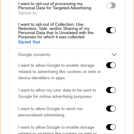
I want to opt-out of processing my
εξερράγη κατά τη διάρκεια του ελέγχου του.
Personal Data for Targeted Advertising.
Opted In
Φυσικά, τα ακριβή αποτελέσματα θα
αποκαλυφθούν από την πυροσβεστική
I want to opt-out of Collection, Use,
Retention, Sale, and/or Sharing of my
υπηρεσία και την επιτόπια έρευνα».
Personal Data that Is Unrelated with the
Purposes for which it was collected.
Opted Out
Αναφέροντας τις τελευταίες εξελίξεις από
το σημείο, ο
δημοσιογράφος του IHA Ali
Google consents
Soydemir
δήλωσε: «4 ασθενοφόρα
I want to allow Google to enable storage
μετέφεραν τους ανθρώπους που βρίσκονταν
related to advertising like cookies on web or
μέσα στα νοσοκομεία υπό έντονα μέτρα
device identifiers in apps.
ασφαλείας. 3 ασθενοφόρα είναι σε
ετοιμότητα. Υπάρχουν έντονα μέτρα
I want to allow my user data to be sent to
Google for online advertising purposes.
ασφαλείας. Οι συγγενείς των ανθρώπων που
επλήγησαν από την έκρηξη καταβάλλουν
I want to allow Google to send me
προσπάθειες να εισέλθουν στο συμβάν. Η
personalized advertising.
αστυνομία έχει χτίσει ένα τείχος. Ο
I want to allow Google to enable storage
κυβερνήτης βρίσκεται επί του παρόντος
related to analytics like cookies on web or