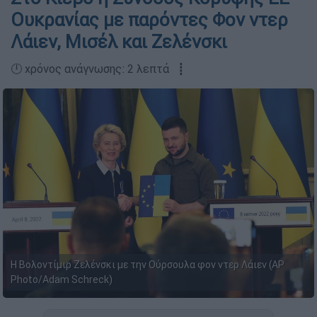
Ουκρανίας με παρόντες Φον ντερ
Λάιεν, Μισέλ και Ζελένσκι
🕛 χρόνος ανάγνωσης: 2 λεπτά ┋
Η Βολοντίμιρ Ζελένσκι με την Ούρσουλα φον ντερ Λάιεν (AP
Photo/Adam Schreck)