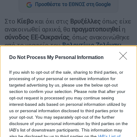
Προσθέστε το ΕΘΝΟΣ στη Google
Στο
Κίεβο
και όχι στις
Βρυξέλλες
όπως είχε
ανακοινωθεί αρχικά, θα
πραγματοποιηθεί
η
σύνοδος ΕΕ-Ουκρανίας
, όπως ανακοινώθηκε
από το γραφείο του
Βολοντίμιρ Ζελένσκι
.
Η αλλαγή τοποθεσίας
ανακοινώνεται
έπειτα
Do Not Process My Personal Information
από
τηλεφωνική
συνδιάλεξη
του
Ουκρανού
If you wish to opt-out of the sale, sharing to third parties, or
προέδρου
με την πρόεδρο της Ευρωπαϊκής
processing of your personal or sensitive information for
Επιτροπής
Ούρσουλα φον ντερ Λάιεν
.
targeted advertising by us, please use the below opt-out
section to confirm your selection. Please note that after your
Στη σύνοδο, που σχεδιάζεται να διεξαχθεί
opt-out request is processed you may continue seeing
την
Παρασκευή 3η Φεβρουαρίου
, δεν θα
interest-based ads based on personal information utilized by
συμμετάσχουν οι αρχηγοί κρατών και
us or personal information disclosed to third parties prior to
your opt-out. You may separately opt-out of the further
κυβερνήσεων των
27
, αλλά μόνο η
κυρία φον
disclosure of your personal information by third parties on the
ντερ Λάιεν
και ο πρόεδρος του Ευρωπαϊκού
IAB’s list of downstream participants. This information may
Συμβουλίου
Σαρλ Μισέλ,
κατά την ίδια πηγή.
also be disclosed by us to third parties on the
IAB’s List of