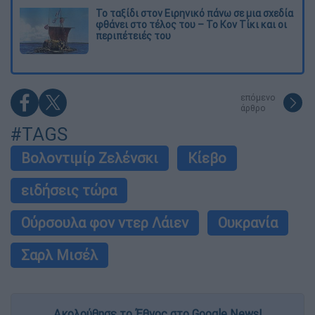
Το ταξίδι στον Ειρηνικό πάνω σε μια σχεδία
φθάνει στο τέλος του – Το Κον Τίκι και οι
περιπέτειές του
επόμενο
άρθρο
#TAGS
Βολοντιμίρ Ζελένσκι
Κίεβο
ειδήσεις τώρα
Ούρσουλα φον ντερ Λάιεν
Ουκρανία
Σαρλ Μισέλ
Ακολούθησε το Έθνος στο Google News!