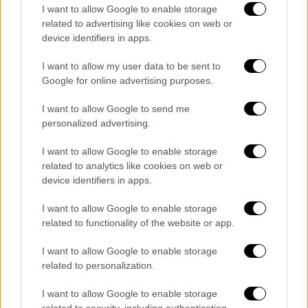
Ο
Ουκρανός
πρόεδρος ζήτησε το πρώτο
I want to allow Google to enable storage
μέρος της
βοήθειας
να
παραδοθεί
εντός του
related to advertising like cookies on web or
device identifiers in apps.
μήνα
.
I want to allow my user data to be sent to
ΟΛΕΣ ΟΙ ΕΙΔΗΣΕΙΣ
Google for online advertising purposes.
Βέροια: Ερωτηματικά για τον θάνατο
I want to allow Google to send me
του βρέφους και τη στάση της 29χρονης
personalized advertising.
- Στο «μικροσκόπιο» οι αντιφατικές
καταθέσεις
I want to allow Google to enable storage
related to analytics like cookies on web or
Κορονοϊός: Υπό εξέταση κοινά μέτρα
device identifiers in apps.
στην Ευρώπη λόγω έξαρσης covid στην
Κίνα - Τι βρίσκεται στο τραπέζι
I want to allow Google to enable storage
Πελέ: Παρατράγουδα στο «ύστατο
related to functionality of the website or app.
χαίρε» - Το χαμόγελο της κόρης του και
I want to allow Google to enable storage
η σέλφι του Ινφαντίνο
related to personalization.
Παγίδα έξτρα φόρων τα τεκμήρια – Εξι
δισ. «αποκαλύφθηκαν» το 2022 – Ποιοι
I want to allow Google to enable storage
related to security, including authentication