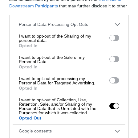
Downstream Participants
that may further disclose it to other
Καθώς η σύνοδος θα γίνει στο Κίεβο,
third parties.
τερματίζεται η
σεναριολογία
για το
πιθανό
Please note that this website/app uses one or more Google
Personal Data Processing Opt Outs
νέο ταξίδι του κ. Ζελένσκι
στο
εξωτερικό
,
services and may gather and store information including but
μετά την επίσκεψή του στην
Ουάσιγκτον
τον
not limited to your visit or usage behaviour. You may click to
I want to opt-out of the Sharing of my
personal data.
περασμένο μήνα.
grant or deny consent to Google and its third-party tags to
Opted In
use your data for below specified purposes in below Google
Πάντα σύμφωνα με την ουκρανική προεδρία,
consent section.
I want to opt-out of the Sale of my
Personal Data.
ο κ. Ζελένσκι και η κυρία
φον ντερ Λάιεν
Opted In
συζήτησαν στην πρώτη
συνδιάλεξή τους το
2023
για την κατάσταση στα μέτωπα του
I want to opt-out of processing my
Personal Data for Targeted Advertising.
πολέμου, για την
πρόοδο της ουκρανικής
Opted In
κυβέρνησης στη διαδικασία ένταξης της
I want to opt-out of Collection, Use,
χώρας στην ΕΕ
και για την ευρωπαϊκή
Retention, Sale, and/or Sharing of my
Personal Data that Is Unrelated with the
οικονομική υποστήριξη στο
Κίεβο
, μετά την
Purposes for which it was collected.
Opted Out
υιοθέτηση του πακέτου
18 δισ. ευρώ
από το
Ευρωπαϊκό Κοινοβούλιο τον
Δεκέμβριο
.
Google consents