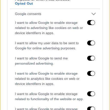
φωτιά
Opted Out
Ken Block: Πέθανε ο διάσημος οδηγός
ράλι σε δυστύχημα με snowmobile - Σοκ
Google consents
στον μηχανοκίνητο αθλητισμό
I want to allow Google to enable storage
Παγίδα έξτρα φόρων τα τεκμήρια – Εξι
related to advertising like cookies on web or
δισ. «αποκαλύφθηκαν» το 2022 – Ποιοι
device identifiers in apps.
κινδυνεύουν το 2023
I want to allow my user data to be sent to
Πρόωρες συντάξεις: Ποιοι μπορούν να
Google for online advertising purposes.
βγουν ακόμη στη σύνταξη το 2023 πριν
τα 62
I want to allow Google to send me
personalized advertising.
Διαβάστε ακόμη
I want to allow Google to enable storage
related to analytics like cookies on web or
Εκτελέσεις, συλλήψεις και νέοι
περιορισμοί: Το Ιράν σκληραίνει τη γραμμή
device identifiers in apps.
στο εσωτερικό εν μέσω πολέμου
I want to allow Google to enable storage
related to functionality of the website or app.
Η πρώτη δήλωση της οικογένειας της
38χρονης Βρετανίδας που δολοφονήθηκε
στην Κυψέλη
I want to allow Google to enable storage