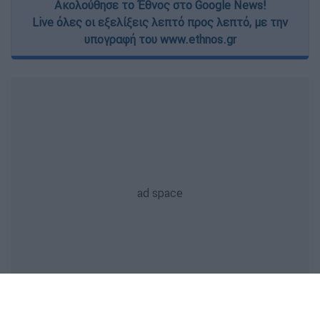
Ακολούθησε το Έθνος στο Google News!
Live όλες οι εξελίξεις λεπτό προς λεπτό, με την
υπογραφή του www.ethnos.gr