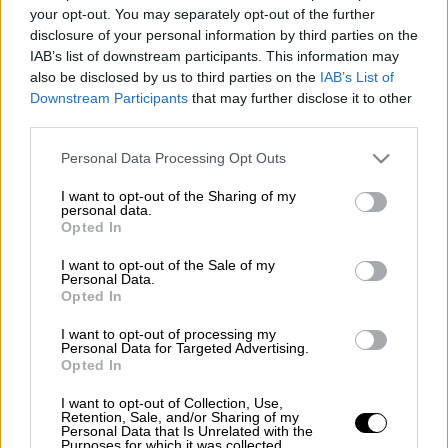
Θέλετε να εργαστείτε σε ένα κορυφαίο
your opt-out. You may separately opt-out of the further
disclosure of your personal information by third parties on the
όμιλο αεροπορικών εταιρειών που αυτή τη
IAB’s list of downstream participants. This information may
στιγμή προσφέρει
1.305 ευκαιρίες
also be disclosed by us to third parties on the
IAB’s List of
καριέρας
σε όλο τον κόσμο και να
Downstream Participants
that may further disclose it to other
«απογειώσετε» την καριέρα σας; Εάν ναι,
third parties.
δείτε στο ρεπορτάζ του proson.gr, πως θα
Please note that this website/app uses one or more Google
Personal Data Processing Opt Outs
στείλετε το βιογραφικό σας για να
services and may gather and store information including but
εργαστείτε στη
Lufthansa Group!
not limited to your visit or usage behaviour. You may click to
I want to opt-out of the Sharing of my
personal data.
grant or deny consent to Google and its third-party tags to
Opted In
Διαβάστε περισσότερα στο
proson.gr
.
use your data for below specified purposes in below Google
consent section.
I want to opt-out of the Sale of my
ΟΛΕΣ ΟΙ ΕΙΔΗΣΕΙΣ
Personal Data.
Opted In
Εθνική Οδός: Καραμπόλα 10
I want to opt-out of processing my
αυτοκινήτων στον Αυλώνα λόγω πυκνής
Personal Data for Targeted Advertising.
Opted In
ομίχλης - Έκλεισε το ρεύμα προς Αθήνα
Φρίκη στην Πάτρα: Τον ανάγκασαν να πει
I want to opt-out of Collection, Use,
Retention, Sale, and/or Sharing of my
τα κάλαντα γονατιστός και του έβαλαν
Personal Data that Is Unrelated with the
Purposes for which it was collected.