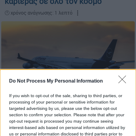
καριέρας σε όλο τον κόσμο
🕛 χρόνος ανάγνωσης: 1 λεπτό ┋
Do Not Process My Personal Information
If you wish to opt-out of the sale, sharing to third parties, or
processing of your personal or sensitive information for
Αεροπλάνο της Lufthansa
targeted advertising by us, please use the below opt-out
section to confirm your selection. Please note that after your
opt-out request is processed you may continue seeing
Προσθέστε το ΕΘΝΟΣ στη Google
interest-based ads based on personal information utilized by
us or personal information disclosed to third parties prior to