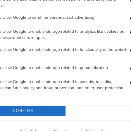
λλά χρόνια προκειμένου
να
μελετήσουμε
s.
πικερδούς
και
βιώσιμης εκμετάλλευσης
»,
to allow Google to send me personalized advertising.
o allow Google to enable storage related to analytics like cookies on
το πότε αναμένεται να ξεκινήσουν οι
evice identifiers in apps.
 πως αυτό θα εξαρτηθεί σε μεγάλο βαθμό
εκμετάλλευσης, διευκρινίζοντας πως η
o allow Google to enable storage related to functionality of the website
απαιτούσε πιθανόν «από 10 μέχρι 15
o allow Google to enable storage related to personalization.
η ανεξαρτησία της ΕΕ απέναντι στη Ρωσία
o allow Google to enable storage related to security, including
ο», είπε από την πλευρά της η αντιπρόεδρος
cation functionality and fraud prevention, and other user protection.
μίας και Ενέργειας της Σουηδίας
Έμπα
 της επίσκεψης μιας αντιπροσωπείας της
CONFIRM
που ασκεί την εναλλασσόμενη προεδρία της