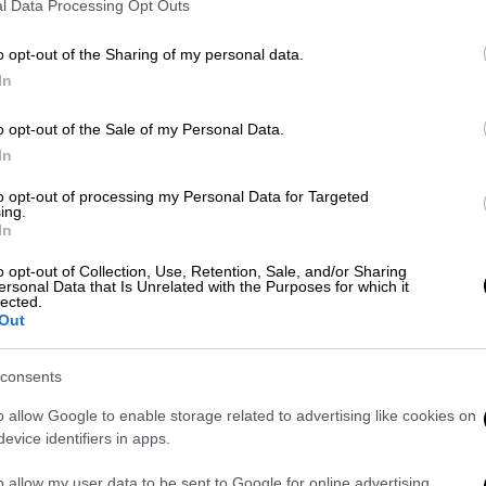
l Data Processing Opt Outs
τό κοίτασμα στοιχείων
σπάνιων γαιών στο
o opt-out of the Sharing of my personal data.
ορούσε να αποτελέσει τη βάση για την
In
πρώτων υλών
απολύτως κρίσιμων για την
θύνων σύμβουλος του δημόσιου ομίλου
o opt-out of the Sale of my Personal Data.
η.
In
οδιασμού.
Χωρίς ορυχεία, δεν μπορούν να
to opt-out of processing my Personal Data for Targeted
ing.
In
ις, το κοίτασμα της
Κίρουνα
, μιας μεγάλης
o opt-out of Collection, Use, Retention, Sale, and/or Sharing
ersonal Data that Is Unrelated with the Purposes for which it
διναβικής χώρας, περιλαμβάνει
lected.
Out
υς οξειδίων σπάνιων γαιών
», όμως η
ι ακόμη υπολογίσει την ακριβή κλίμακά
consents
o allow Google to enable storage related to advertising like cookies on
υθεί προτού δρομολογηθεί η εκμετάλλευσή
evice identifiers in apps.
o allow my user data to be sent to Google for online advertising