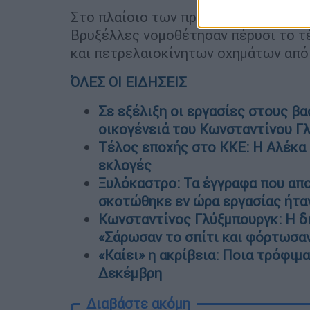
Στο πλαίσιο των προσπαθειών τους ν
Βρυξέλλες νομοθέτησαν πέρυσι το 
και πετρελαιοκίνητων οχημάτων από 
ΌΛΕΣ ΟΙ ΕΙΔΗΣΕΙΣ
Σε εξέλιξη οι εργασίες στους βα
οικογένειά του Κωνσταντίνου Γ
Τέλος εποχής στο ΚΚΕ: Η Αλέκα 
εκλογές
Ξυλόκαστρο: Τα έγγραφα που απο
σκοτώθηκε εν ώρα εργασίας ήτα
Κωνσταντίνος Γλύξμπουργκ: Η δι
«Σάρωσαν το σπίτι και φόρτωσαν
«Καίει» η ακρίβεια: Ποια τρόφιμ
Δεκέμβρη
Διαβάστε ακόμη