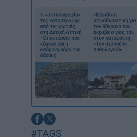
Η «ακτινογραφία»
«Κλειδί» η
της καταστροφής
ιατροδικαστική για
από τις φωτιές
τον 90χρονο που
στη Δυτική Αττική
έκρυβε ο γιος του
- Οι εκτάσεις που
στον καταψύκτη -
κάηκαν και η
«Τον αγαπούσε
επόμενη μέρα του
παθολογικά»
δάσους
#TAGS