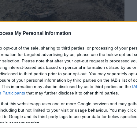
ocess My Personal Information
hoto/Rahmat Gul)
to opt-out of the sale, sharing to third parties, or processing of your per
formation for targeted advertising by us, please use the below opt-out s
 το ΕΘΝΟΣ στη Google
r selection. Please note that after your opt-out request is processed y
eing interest-based ads based on personal information utilized by us or
disclosed to third parties prior to your opt-out. You may separately opt-
 Βορρά της
Σουηδίας
, εντοπίστηκε το
losure of your personal information by third parties on the IAB’s list of
ων γαιών στην Ευρώπη
, το οποίο
. This information may also be disclosed by us to third parties on the
IA
εκατομμύριο τόνους μεταλλευμάτων, όπως
Participants
that may further disclose it to other third parties.
υτικός όμιλος
LKAB
.
 that this website/app uses one or more Google services and may gath
including but not limited to your visit or usage behaviour. You may click 
την ώρα που η Ευρώπη
ανησυχεί
για την
 to Google and its third-party tags to use your data for below specifi
, του μεγαλύτερου παραγωγού παγκοσμίως,
ogle consent section.
ων
αυτών που χρησιμεύουν κυρίως για την
χημάτων
και
αιολικών στροβίλων
.