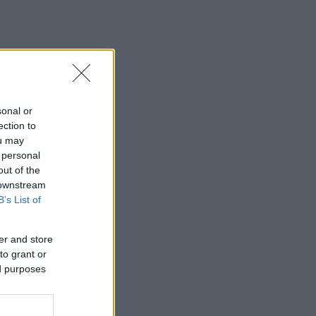
sonal or
ection to
ou may
 personal
out of the
 downstream
B’s List of
er and store
to grant or
ed purposes