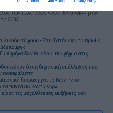
Data Deletion
Data Access
Privacy Policy
α αναχαιτίσουν την
κλιματική αλλαγή
, οι
τέλος των πωλήσεων νέων βενζινοκίνητων
το 2035.
σιλικούς τάφους - Στο Τατόι από το πρωί η
λύξμπουργκ
Παπαρήγα δεν θα είναι υποψήφια στις
δεικνύουν ότι η δημοτική υπάλληλος που
ν ανασφάλιστη
καστική διαμάχη για το Μον Ρεπό -
 τα πάντα σε κοντέινερ»
α είχαν τις μεγαλύτερες αυξήσεις τον