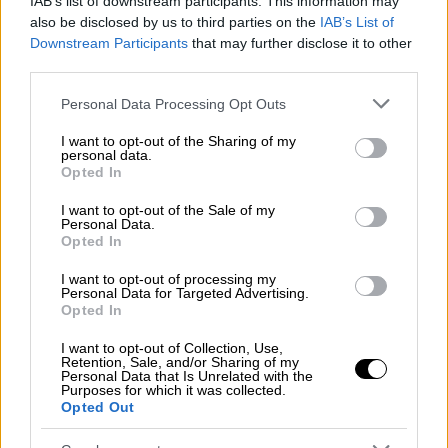
ειδησεογραφικά πρακτορεία του πλανήτη
IAB’s list of downstream participants. This information may
also be disclosed by us to third parties on the
IAB’s List of
γίνεται λόγος για αντίστροφη μέτρηση στις
Downstream Participants
that may further disclose it to other
υπογραφές μεταξύ των δύο χωρών
third parties.
Please note that this website/app uses one or more Google
Personal Data Processing Opt Outs
services and may gather and store information including but
not limited to your visit or usage behaviour. You may click to
I want to opt-out of the Sharing of my
personal data.
grant or deny consent to Google and its third-party tags to
Opted In
use your data for below specified purposes in below Google
consent section.
I want to opt-out of the Sale of my
Personal Data.
Opted In
I want to opt-out of processing my
Personal Data for Targeted Advertising.
Opted In
I want to opt-out of Collection, Use,
Retention, Sale, and/or Sharing of my
Personal Data that Is Unrelated with the
Purposes for which it was collected.
Opted Out
Κόσμος
|
30.04.2025 15:25