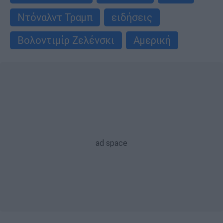
Ντόναλντ Τραμπ
ειδήσεις
Βολοντιμίρ Ζελένσκι
Αμερική