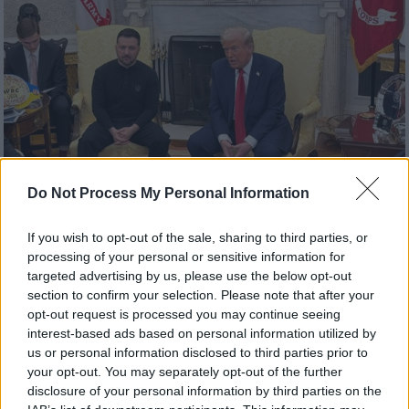
Do Not Process My Personal Information
If you wish to opt-out of the sale, sharing to third parties, or
processing of your personal or sensitive information for
targeted advertising by us, please use the below opt-out
Κόσμος
|
30.04.2025 18:22
section to confirm your selection. Please note that after your
Financial Times: Η συμφωνία ΗΠΑ-
opt-out request is processed you may continue seeing
Ουκρανίας για τα ορυκτά παρουσιάζει
interest-based ads based on personal information utilized by
us or personal information disclosed to third parties prior to
εμπόδιο της τελευταίας στιγμής
your opt-out. You may separately opt-out of the further
Την ίδια ώρα που από τα μεγαλύτερα
disclosure of your personal information by third parties on the