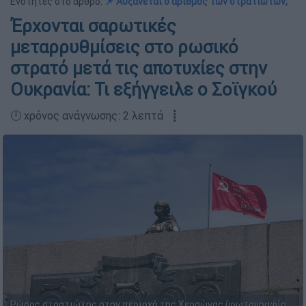
Ενότητες στο άρθρο:
📌 Αυξάνεται ο αριθμός των στρατιωτών;
Έρχονται σαρωτικές
μεταρρυθμίσεις στο ρωσικό
στρατό μετά τις αποτυχίες στην
Ουκρανία: Τι εξήγγειλε ο Σοϊγκού
🕛 χρόνος ανάγνωσης: 2 λεπτά ┋
Ρώσος στρατιώτης στην περιοχή της Χερσώνας (φωτογραφία