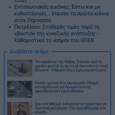
ΕΟΔΥ
Εντυπωσιακές εικόνες: Έστω και με
καθυστέρηση... έπεσαν τα πρώτα χιόνια
στον Παρνασσό
Πετρέλαιο: Σταθερές τιμές παρά τη
«βουτιά» της κινεζικής ανάπτυξης -
Καθοριστικό το «σήμα» του ΟΠΕΚ
Διαβάστε ακόμη
Τα «γεράκια» της Ψάθας: Έσωσαν από τη
μεγάλη φωτιά τη γειτονιά που κάποτε τους
έδιωχνε - «Πέρασε όλη η ζωή μπροστά μου»
Κυνήγι χρόνου στα λεωφορεία: Οδηγοί
καταγγέλλουν για δρομολόγια και
προειδοποιούν για κινδύνους
Σοκ στο Μεξικό: Influencer εκτελέστηκε σε
ζωντανή μετάδοση - Τον πυροβόλησαν στο
κεφάλι