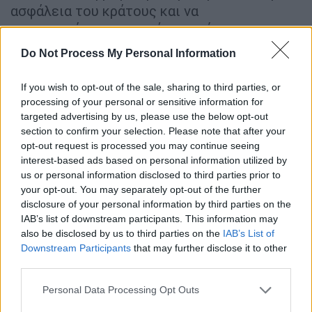
ασφάλεια του κράτους και να
προστατεύσουμε τις νέες οντότητες και
κρίσιμες εγκαταστάσεις της Ρωσικής
Do Not Process My Personal Information
Ομοσπονδίας», δήλωσε ο υπουργός Άμυνας,
Σεργκέι Σοϊγκού
.
If you wish to opt-out of the sale, sharing to third parties, or
processing of your personal or sensitive information for
Ο εκπρόσωπος του Κρεμλίνου
Ντμίτρι
targeted advertising by us, please use the below opt-out
Πεσκόφ
δήλωσε ότι οι μεταρρυθμίσεις
section to confirm your selection. Please note that after your
opt-out request is processed you may continue seeing
έγιναν αναγκαίες λόγω του «
πολέμου δι'
interest-based ads based on personal information utilized by
αντιπροσώπων
» που διεξάγεται στην
us or personal information disclosed to third parties prior to
Ουκρανία από τη Δύση, η οποία στέλνει όλο
your opt-out. You may separately opt-out of the further
και περισσότερο βαρύ οπλισμό στην
disclosure of your personal information by third parties on the
Ουκρανία για να τη βοηθήσει να αντισταθεί
IAB’s list of downstream participants. This information may
also be disclosed by us to third parties on the
IAB’s List of
στις ρωσικές δυνάμεις.
Downstream Participants
that may further disclose it to other
third parties.
Το υπουργείο Άμυνας, το οποίο έχει
αντιμετωπίσει έντονες επικρίσεις στο
Please note that this website/app uses one or more Google
Personal Data Processing Opt Outs
services and may gather and store information including but
εσωτερικό για την αναποτελεσματικότητα