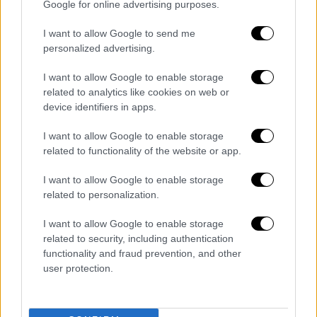
Google for online advertising purposes.
λεγόμενης «ειδικής στρατιωτικής
επιχείρησης», κατά την έναρξη της οποίας οι
I want to allow Google to send me
δυνάμεις του είχαν καταλάβει μεγάλες
personalized advertising.
περιοχές στην νότια και ανατολική Ουκρανία,
I want to allow Google to enable storage
αλλά έκτοτε έχουν υποστεί σειρά από
related to analytics like cookies on web or
οδυνηρές ήττες και οπισθοχωρήσεις.
device identifiers in apps.
Την περασμένη εβδομάδα ο Σοϊγκού
I want to allow Google to enable storage
τοποθέτησε τον στρατηγό
Βαλέρι
related to functionality of the website or app.
Γκεράσιμοφ
, αρχηγό του γενικού επιτελείου,
I want to allow Google to enable storage
διοικητή του ρωσικού στρατού στην
related to personalization.
Ουκρανία. Το υπουργείο Άμυνας ανακοίνωσε
την Παρασκευή ότι έχει θέσει υπό τον
I want to allow Google to enable storage
related to security, including authentication
έλεγχο του την πόλη Σολεντάρ – μια μικρή
functionality and fraud prevention, and other
πόλη με αλατωρυχεία στην περιοχή
user protection.
Ντονέτσκ της Ουκρανίας, η οποία επί
εβδομάδες έχει βρεθεί στο επίκεντρο της