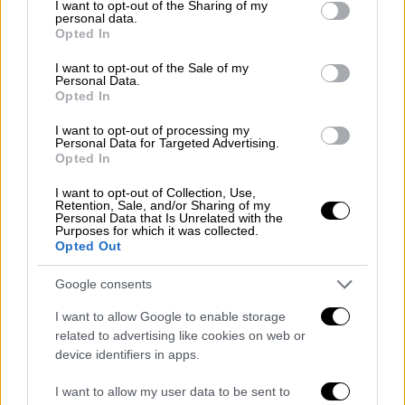
not limited to your visit or usage behaviour. You may click to
I want to opt-out of the Sharing of my
της προσπάθειάς του να θέσει υπό τον
personal data.
grant or deny consent to Google and its third-party tags to
Opted In
έλεγχό του ευρείες περιοχές στην Ουκρανία,
use your data for below specified purposes in below Google
τον Δεκέμβριο τάχθηκε υπέρ της αύξησης
consent section.
I want to opt-out of the Sale of my
Personal Data.
του στρατιωτικού
προσωπικού στο 1,5
Opted In
εκατομμύριο
.
I want to opt-out of processing my
Personal Data for Targeted Advertising.
Opted In
I want to opt-out of Collection, Use,
Retention, Sale, and/or Sharing of my
Personal Data that Is Unrelated with the
Purposes for which it was collected.
Opted Out
video
Google consents
I want to allow Google to enable storage
related to advertising like cookies on web or
device identifiers in apps.
Επίσης έχει κάνει πολλές αλλαγές στην
I want to allow my user data to be sent to
στρατιωτική του ηγεσία στους 11 μήνες της