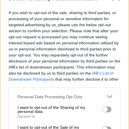
Everyone wants a glimpse of the
Chinese spy balloon, it’s gonna be
If you wish to opt-out of the sale, sharing to third parties, or
THE raging internet trend for the next
processing of your personal or sensitive information for
few days assuming the air force
targeted advertising by us, please use the below opt-out
section to confirm your selection. Please note that after your
doesn’t shoot it down. If you’re not
opt-out request is processed you may continue seeing
on your lawn getting noisy shots of
interest-based ads based on personal information utilized by
every speck in the sky, you’re missing
us or personal information disclosed to third parties prior to
out.
pic.twitter.com/SA630Tfgy6
your opt-out. You may separately opt-out of the further
disclosure of your personal information by third parties on the
— Alejandro Alvarez
IAB’s list of downstream participants. This information may
also be disclosed by us to third parties on the
IAB’s List of
(@aletweetsnews)
February 2, 2023
Downstream Participants
that may further disclose it to other
third parties.
Η πορεία του μπαλονιού και η
ανησυχία για αύξηση της
Please note that this website/app uses one or more Google
Personal Data Processing Opt Outs
services and may gather and store information including but
χρησιμοποίησής τους
not limited to your visit or usage behaviour. You may click to
I want to opt-out of the Sharing of my
personal data.
grant or deny consent to Google and its third-party tags to
Όπως αναφέρει ο
Guardian
, το αντικείμενο
Opted In
use your data for below specified purposes in below Google
πέταξε αρχικά πάνω από τις Αλεούτιες
consent section.
I want to opt-out of the Sale of my