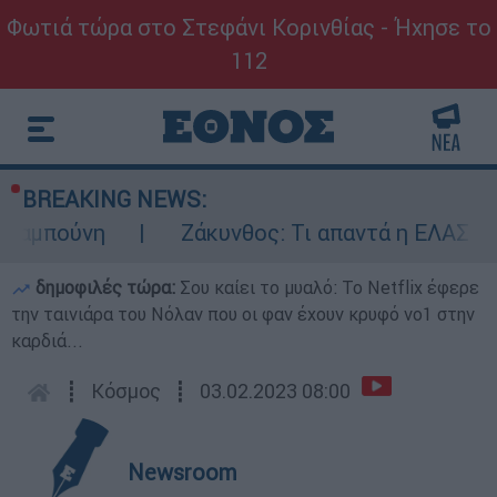
Φωτιά τώρα στο Στεφάνι Κορινθίας - Ήχησε το
112
BREAKING NEWS:
ύνη
Ζάκυνθος: Τι απαντά η ΕΛΑΣ για τους
δημοφιλές τώρα:
Σου καίει το μυαλό: Το Netflix έφερε
την ταινιάρα του Νόλαν που οι φαν έχουν κρυφό νο1 στην
καρδιά...
┋
Κόσμος
┋
03.02.2023 08:00
Newsroom