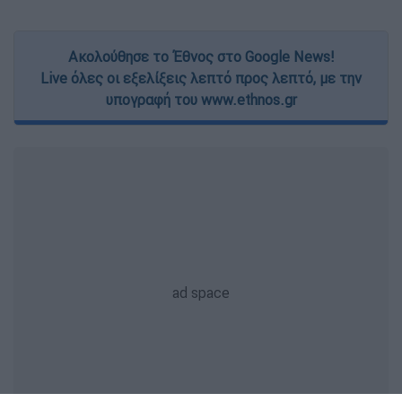
Ακολούθησε το Έθνος στο Google News!
Live όλες οι εξελίξεις λεπτό προς λεπτό, με την
υπογραφή του www.ethnos.gr