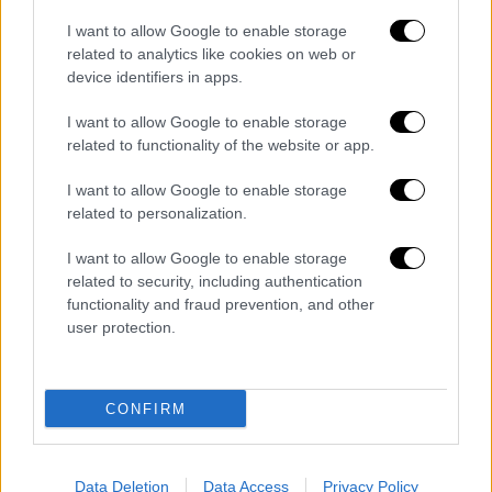
ατμόσφαιρας. Εκτός από την επιτήρηση,
θα
I want to allow Google to enable storage
μπορούσαν επίσης να μεταφέρουν βόμβες
,
related to analytics like cookies on web or
σε περιόδους συγκρούσεων.
device identifiers in apps.
I want to allow Google to enable storage
Το 2019, ο
στρατός των ΗΠΑ
χρησιμοποίησε
related to functionality of the website or app.
έως και
25 πειραματικά αερόστατα
μεγάλου
ύψους που λειτουργούσαν με ηλιακή
I want to allow Google to enable storage
ενέργεια για να πραγματοποιήσει δοκιμές
related to personalization.
επιτήρησης σε έξι μεσοδυτικές πολιτείες.
I want to allow Google to enable storage
Τα αερόστατα ήταν εξοπλισμένα με ραντάρ
related to security, including authentication
υψηλής τεχνολογίας, σχεδιασμένα για την
functionality and fraud prevention, and other
ταυτόχρονη παρακολούθηση πολλών
user protection.
οχημάτων τόσο την μέρα όσο νύχτα και
μάλιστα μέσα από κάθε είδους καιρικές
συνθήκες. Προορίζονταν να
CONFIRM
χρησιμοποιηθούν για την παρακολούθηση
της διακίνησης ναρκωτικών και πιθανών
Data Deletion
Data Access
Privacy Policy