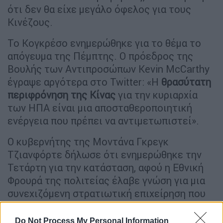
ότι δεν θα είχε μεγάλο όφελος για τους
Κινέζους.
Το Κογκρέσο ενημερώθηκε για το θέμα το
απόγευμα της Πέμπτης. Ο πρόεδρος της
Βουλής των Αντιπροσώπων Kevin McCarthy
έγραψε αργότερα στο Twitter: «Η
θρασύτατη
περιφρόνηση της Κίνας
για την κυριαρχία
των ΗΠΑ είναι μια αποσταθεροποιητική
ενέργεια που πρέπει να αντιμετωπιστεί».
Ο κυβερνήτης της Μοντάνα Γκρεγκ
Τζιανφόρτε δήλωσε ότι ενημερώθηκε την
Τετάρτη για την κατάσταση, αφού η Εθνική
Φρουρά της πολιτείας έλαβε γνώση για μια
συνεχιζόμενη στρατιωτική επιχείρηση που
λαμβάνει χώρα στον εναέριο χώρο της.
Do Not Process My Personal Information