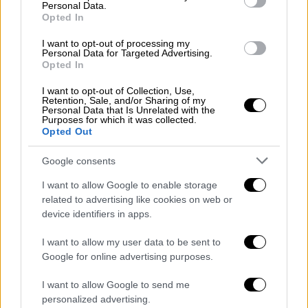
Νήσους
της Αλάσκας και μέσω του Καναδά
Personal Data.
Opted In
πριν εμφανιστεί πάνω από την πόλη
Μπίλινγκς της Μοντάνα την Τετάρτη.
I want to opt-out of processing my
Personal Data for Targeted Advertising.
Opted In
Οι στρατιωτικοί εμπειρογνώμονες λένε ότι
η χρήση των αερόστατων μεγάλου ύψους
I want to opt-out of Collection, Use,
Retention, Sale, and/or Sharing of my
είναι
πιθανό να αυξηθεί τα επόμενα χρόνια
.
Personal Data that Is Unrelated with the
Purposes for which it was collected.
Είναι πολύ φθηνότερα από τους
Opted Out
κατασκοπευτικούς δορυφόρους,
εντοπίζονται δύσκολα από τα ραντάρ και
Google consents
είναι δύσκολο να καταρριφθούν, ενώ μερικές
I want to allow Google to enable storage
φορές παραμένουν για ημέρες μετά τη
related to advertising like cookies on web or
διάτρησή τους. Μπορούν να
device identifiers in apps.
«κατευθύνονται» αλλάζοντας υψόμετρο,
I want to allow my user data to be sent to
χρησιμοποιώντας υπολογιστές για να
Google for online advertising purposes.
υπολογίζουν πώς να χρησιμοποιούν τους
ανέμους που πηγαίνουν προς διαφορετικές
I want to allow Google to send me
personalized advertising.
κατευθύνσεις σε διαφορετικά στρώματα της