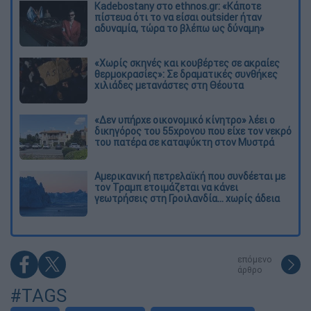
Kadebostany στο ethnos.gr: «Κάποτε
πίστευα ότι το να είσαι outsider ήταν
αδυναμία, τώρα το βλέπω ως δύναμη»
«Χωρίς σκηνές και κουβέρτες σε ακραίες
θερμοκρασίες»: Σε δραματικές συνθήκες
χιλιάδες μετανάστες στη Θέουτα
«Δεν υπήρχε οικονομικό κίνητρο» λέει ο
δικηγόρος του 55χρονου που είχε τον νεκρό
του πατέρα σε καταψύκτη στον Μυστρά
Αμερικανική πετρελαϊκή που συνδέεται με
τον Τραμπ ετοιμάζεται να κάνει
γεωτρήσεις στη Γροιλανδία... χωρίς άδεια
επόμενο
άρθρο
#TAGS