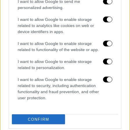
«επηρέασαν σοβαρά και έπληξαν» τις
I want to allow Google to send me
σινοαμερικανικές σχέσεις.
personalized advertising.
Αυστηρό μήνυμα του Μπάιντεν
I want to allow Google to enable storage
related to analytics like cookies on web or
Παράλληλα, ο Αμερικανός πρόεδρος Τζο
device identifiers in apps.
Μπάιντεν διεμήνυσε πως η χώρα του θα
I want to allow Google to enable storage
αναλαμβάνει «δράση» σε περίπτωση που
related to functionality of the website or app.
θεωρεί ότι η Κίνα «απειλεί» την «εθνική
κυριαρχία της», με φόντο την περαιτέρω
I want to allow Google to enable storage
related to personalization.
επιδείνωση τις τελευταίες ημέρες των
σχέσεων ανάμεσα στην Ουάσιγκτον και στο
I want to allow Google to enable storage
Πεκίνο, εξαιτίας της υπέρπτησης κινεζικού
related to security, including authentication
μπαλονιού στην επικράτεια των ΗΠΑ, το
functionality and fraud prevention, and other
user protection.
οποίο εντέλει καταρρίφθηκε.
Ο κ. Μπάιντεν, κατά τη διάρκεια της ομιλίας
του για την Κατάσταση της Ένωσης στο
CONFIRM
Κογκρέσο χθες Τρίτη το βράδυ, θύμισε την