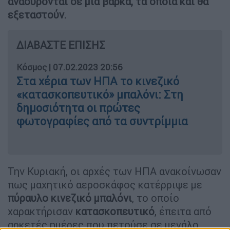
ανασύρονται σε μια βάρκα, τα οποία και θα
εξεταστούν.
ΔΙΑΒΑΣΤΕ ΕΠΙΣΗΣ
Κόσμος
|
07.02.2023 20:56
Στα χέρια των ΗΠΑ το κινεζικό
«κατασκοπευτικό» μπαλόνι: Στη
δημοσιότητα οι πρώτες
φωτογραφίες από τα συντρίμμια
Την Κυριακή, οι αρχές των ΗΠΑ ανακοίνωσαν
πως μαχητικό αεροσκάφος κατέρριψε με
πύραυλο κινεζικό μπαλόνι
, το οποίο
χαρακτήρισαν
κατασκοπευτικό
, έπειτα από
αρκετές ημέρες που πετούσε σε μεγάλο