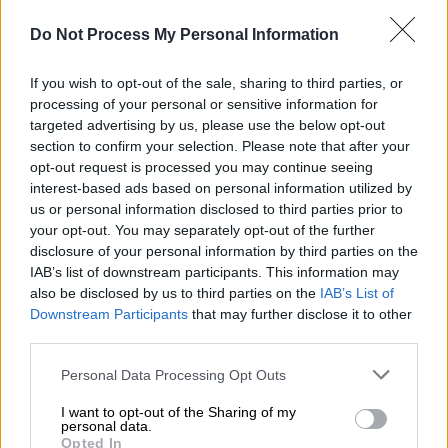
ύψος πάνω από τομείς της αμερικανικής
Do Not Process My Personal Information
επικράτειας. Η κατάρριψη από
καταδιωκτικό
έγινε πάνω από τον
Ατλαντικό
If you wish to opt-out of the sale, sharing to third parties, or
Ωκεανό
, ανοικτά της Νότιας Καρολίνας. Οι
processing of your personal or sensitive information for
αρχές των ΗΠΑ ξεκαθάρισαν πως δεν
targeted advertising by us, please use the below opt-out
επρόκειτο να επιστρέψουν τον εξοπλισμό
section to confirm your selection. Please note that after your
του στην κινεζική πλευρά.
opt-out request is processed you may continue seeing
interest-based ads based on personal information utilized by
us or personal information disclosed to third parties prior to
Η Κίνα από την πλευρά της αντέτεινε πως το
your opt-out. You may separately opt-out of the further
μπαλόνι ήταν επιστημονικό
, συγκέντρωνε
disclosure of your personal information by third parties on the
μετεωρολογικά δεδομένα
, βρέθηκε πάνω
IAB’s list of downstream participants. This information may
also be disclosed by us to third parties on the
IAB’s List of
από τις ΗΠΑ διότι εξετράπη της πορείας
Downstream Participants
that may further disclose it to other
του και επέκρινε τις αμερικανικές ένοπλες
third parties.
δυνάμεις, διότι κατ’ αυτό αντέδρασαν με
Please note that this website/app uses one or more Google
Personal Data Processing Opt Outs
«
υπερβολικό
»
τρόπο
.
services and may gather and store information including but
not limited to your visit or usage behaviour. You may click to
I want to opt-out of the Sharing of my
Σημειώνεται πως το Πεκίνο απέρριψε
personal data.
grant or deny consent to Google and its third-party tags to
Opted In