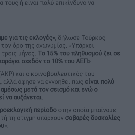
 τους ή είναι πολύ επικίνδυνο να
άμε για τις εκλογές
», δήλωσε Τούρκος
 τον όρο της ανωνυμίας. «Υπάρχει
 τρεις μήνες.
Το 15% του πληθυσμού ζει σε
 παράγει σχεδόν το 10% του ΑΕΠ
».
(AKP) και ο κοινοβουλευτικός του
, αλλά άφησε να εννοηθεί πως
είναι πολύ
 αμέσως μετά τον σεισμό και ενώ ο
ί να αυξάνεται
.
ροεκλογική περίοδο
στην οποία μπαίναμε.
υτή τη στιγμή υπάρχουν
σοβαρές δυσκολίες
ου
».