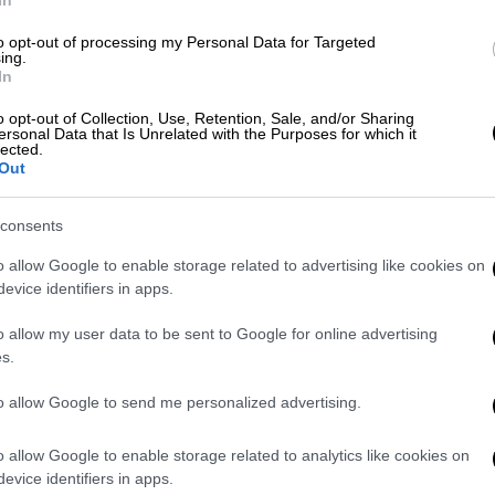
to opt-out of processing my Personal Data for Targeted
ing.
In
ν κάλπες σε
10 σεισμόπληκτες επαρχίες
o opt-out of Collection, Use, Retention, Sale, and/or Sharing
ersonal Data that Is Unrelated with the Purposes for which it
 είναι απλό εγχείρημα. Αυτή τη στιγμή η
lected.
φέρει
τροφή και στέγη σε τουλάχιστον 2
Out
υ το
κυβερνών κόμμα
κυριαρχεί εκλογικά
ριξη των ψηφοφόρων αυτών
.
consents
o allow Google to enable storage related to advertising like cookies on
ολλούς λόγους
για να προσπαθήσει να
evice identifiers in apps.
ερχόμενες εκλογές
και ένας από αυτούς
λιες συνθήκες τείνουν να ψηφίζουν υπέρ
o allow my user data to be sent to Google for online advertising
s.
ι φωνές αυτών που
κατηγορούν την τουρκική
to allow Google to send me personalized advertising.
ατικού μηχανισμού
και το
σκάνδαλο
o allow Google to enable storage related to analytics like cookies on
κοδομικών κανονισμών
.
evice identifiers in apps.