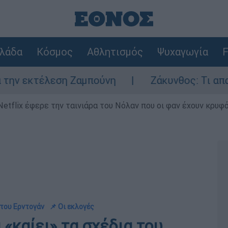
λάδα
Κόσμος
Αθλητισμός
Ψυχαγωγία
F
εση Ζαμπούνη
Ζάκυνθος: Τι απαντά η ΕΛΑΣ 
Netflix έφερε την ταινιάρα του Νόλαν που οι φαν έχουν κρυφό
 του Ερντογάν
📌 Οι εκλογές
 «καίει» τα σχέδια του