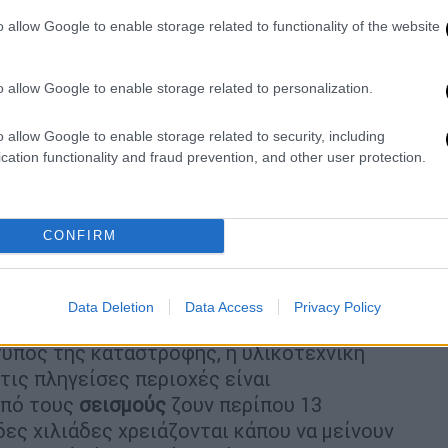
αλεστεί
ανυπέρβλητα εμπόδια
και μεγάλες
o allow Google to enable storage related to functionality of the website
γκεντρωθούν οι ψήφοι στις σεισμόπληκτες
ς κατάστασης έκτακτης ανάγκης.
Σε μία
για συνταγματική εκτροπή, ωστόσο κάτι
o allow Google to enable storage related to personalization.
.
o allow Google to enable storage related to security, including
α του Ερντογάν
cation functionality and fraud prevention, and other user protection.
δη διαβρωθεί από το εκτινασσόμενο
η της λίρας. Είναι τώρα αντιμέτωπος με
CONFIRM
ση της κυβέρνησής του στον φονικότερο
το
1999
, λίγο προτού να ανήλθε στην
Data Deletion
Data Access
Privacy Policy
κτυπος της καταστροφής, η υλικοτεχνική
ις πληγείσες περιοχές είναι
από τους
σεισμούς
ζουν περίπου 13
ες χιλιάδες χρειάζονται κάπου να μείνουν