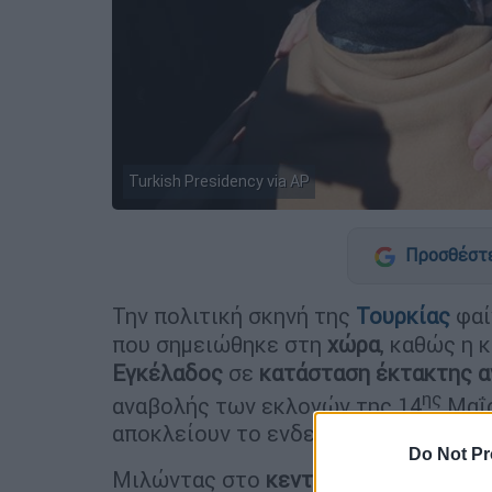
Turkish Presidency via AP
Προσθέστε
Την πολιτική σκηνή της
Τουρκίας
φαί
που σημειώθηκε στη
χώρα
, καθώς η 
Εγκέλαδος
σε
κατάσταση έκτακτης α
ης
αναβολής των εκλογών της 14
Μαΐ
αποκλείουν το ενδεχόμενο συνταγμα
Do Not Pr
Μιλώντας στο
κεντρικό δελτίο ειδή