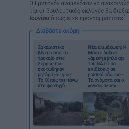
Ο Ερντογάν αναμενόταν να ανακοινώ
και οι βουλευτικές εκλογές θα διεξ
Ιουνίου
όπως είχε προγραμματιστεί.
Διαβάστε ακόμη
Σοκαριστικό
Νέα κλιμάκωση: Η
βίντεο από το
Μόσχα δείχνει
τροχαίο στις
«άμεση εμπλοκή»
Σέρρες που
του ΝΑΤΟ σε
σκοτώθηκαν
επιθέσεις σε
μητέρα και γιος:
ρωσικό έδαφος -
Το ΙΧ πέφτει πάνω
Τα ονόματα και ο
στο φορτηγό
«εγκέφαλος»