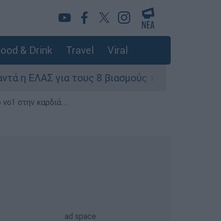
ood & Drink
Travel
Viral
για τους 8 βιασμούς τουριστριών - «Μόνο 3 περ
 νο1 στην καρδιά...