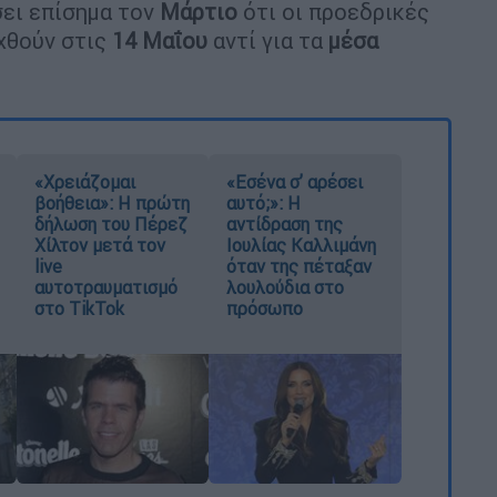
σει επίσημα τον
Μάρτιο
ότι οι προεδρικές
αχθούν στις
14 Μαΐου
αντί για τα
μέσα
«Χρειάζομαι
«Εσένα σ’ αρέσει
βοήθεια»: Η πρώτη
αυτό;»: Η
δήλωση του Πέρεζ
αντίδραση της
Χίλτον μετά τον
Ιουλίας Καλλιμάνη
live
όταν της πέταξαν
αυτοτραυματισμό
λουλούδια στο
στο TikTok
πρόσωπο