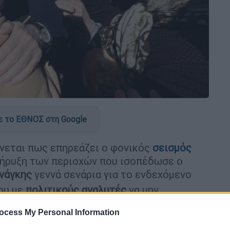
 το ΕΘΝΟΣ στη Google
νεται πως επηρεάζει ο φονικός
σεισμός
κήρυξη των περιοχών που ισοπέδωσε ο
νάγκης
γεννά σενάρια για το ενδεχόμενο
ου με
πολιτικούς αναλυτές
να μην
τικής εκτροπής.
ocess My Personal Information
σεων
του
OPEN
ο
Σωτήρης Δανέζης
εξήγησε