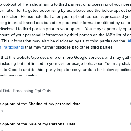
εν σημαίνει και αναβολή των εκλογών.
to opt-out of the sale, sharing to third parties, or processing of your per
formation for targeted advertising by us, please use the below opt-out s
ι
εκλογές μπορούν να αναβληθούν μόνο
r selection. Please note that after your opt-out request is processed y
εγάλης τουρκικής εθνοσυνέλευσης
.
eing interest-based ads based on personal information utilized by us or
disclosed to third parties prior to your opt-out. You may separately opt-
losure of your personal information by third parties on the IAB’s list of
. This information may also be disclosed by us to third parties on the
IA
Participants
that may further disclose it to other third parties.
 that this website/app uses one or more Google services and may gath
including but not limited to your visit or usage behaviour. You may click 
 to Google and its third-party tags to use your data for below specifi
ogle consent section.
l Data Processing Opt Outs
video
o opt-out of the Sharing of my personal data.
In
o opt-out of the Sale of my Personal Data.
In