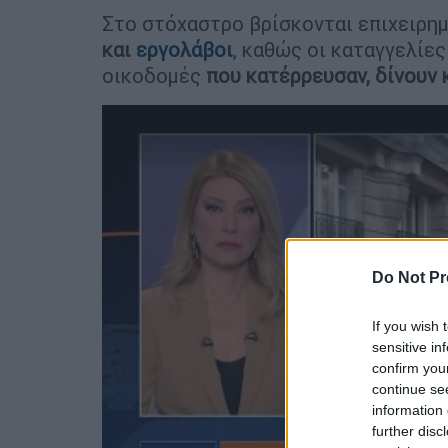
Στο στόχαστρο βρίσκονται επιχειρη
και
εργολάβοι
, καθώς οι καταγγελίες
οικοδομές
που κατέρρευσαν, δίνουν 
Do Not Pr
If you wish 
sensitive in
confirm you
continue se
information 
further disc