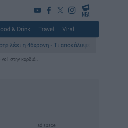
ood & Drink
Travel
Viral
ονη - Τι αποκάλυψε στους αστυνομικούς
Θ
 νο1 στην καρδιά...