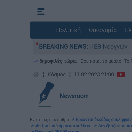
Πολιτική
Οικονομία
Ελ
Νοσηλευόταν στη ΜΕΘ Νεογνών
BREAKING NEWS:
Marfin: «Δ
δημοφιλές τώρα:
Σου καίει το μυαλό: Το 
┋
Κόσμος
┋
11.02.2023 21:00
Newsroom
Ενότητες στο άρθρο:
📌 Έρχονται δεκάδες συλλήψεις
📌 «Κτίρια από άμμο και χαλίκι»
📌 Δεν έβαζαν υποστ