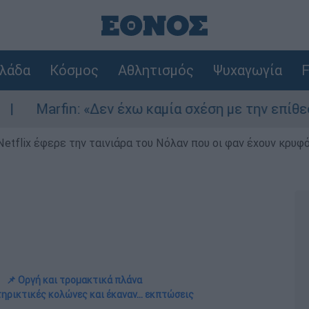
λάδα
Κόσμος
Αθλητισμός
Ψυχαγωγία
F
εν έχω καμία σχέση με την επίθεση» λέει η 46χρ
Netflix έφερε την ταινιάρα του Νόλαν που οι φαν έχουν κρυφό
📌 Οργή και τρομακτικά πλάνα
ηρικτικές κολώνες και έκαναν... εκπτώσεις