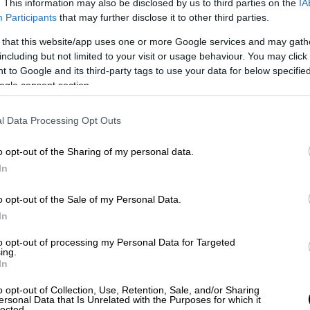
. This information may also be disclosed by us to third parties on the
IA
Participants
that may further disclose it to other third parties.
 that this website/app uses one or more Google services and may gath
including but not limited to your visit or usage behaviour. You may click 
 to Google and its third-party tags to use your data for below specifi
δηλώθηκε και με αποδοκιμασίες σε βάρος
ogle consent section.
τος του
Ρετζέπ Ταγίπ Ερντογάν
- η
οχωρήσουν σε δεκάδες συλλήψεις. Μόνο το
l Data Processing Opt Outs
οερχόμενα από τον χώρο των κατασκευών.
 επιχειρηματίας από την επαρχία
o opt-out of the Sharing of my personal data.
ν επαρχία Σανλιούρφα, σύμφωνα με το
In
o opt-out of the Sale of my Personal Data.
In
to opt-out of processing my Personal Data for Targeted
ing.
In
o opt-out of Collection, Use, Retention, Sale, and/or Sharing
ersonal Data that Is Unrelated with the Purposes for which it
lected.