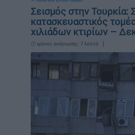
📌 Πάνω από 25.000 νεκροί
Σεισμός στην Τουρκία: 
κατασκευαστικός τομέα
χιλιάδων κτιρίων – Δε
🕛 χρόνος ανάγνωσης: 7 λεπτά ┋