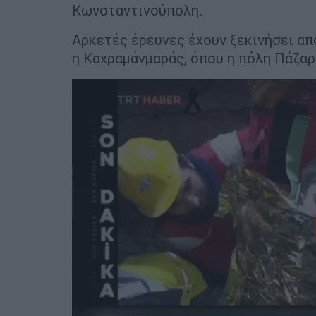
Κωνσταντινούπολη.
Αρκετές έρευνες έχουν ξεκινήσει απ
η Καχραμάνμαράς, όπου η πόλη Πάζαρ