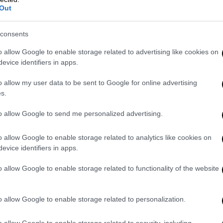
Out
video
consents
o allow Google to enable storage related to advertising like cookies on
evice identifiers in apps.
o allow my user data to be sent to Google for online advertising
s.
to allow Google to send me personalized advertising.
o allow Google to enable storage related to analytics like cookies on
 αφού ο εισαγγελέας του Ντιγιάρμπακιρ,
evice identifiers in apps.
ήγησαν από την καταστροφή, ανακοίνωσε
o allow Google to enable storage related to functionality of the website
τα σύλληψης, αναφέρει το επίσημο
o allow Google to enable storage related to personalization.
o allow Google to enable storage related to security, including