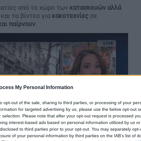
ματίες από το χώρο των
κατασκευών αλλά
 και τα βίντεο για
κακοτεχνίες
σε
και παίρνουν
.
ocess My Personal Information
video
to opt-out of the sale, sharing to third parties, or processing of your per
formation for targeted advertising by us, please use the below opt-out s
r selection. Please note that after your opt-out request is processed y
eing interest-based ads based on personal information utilized by us or
disclosed to third parties prior to your opt-out. You may separately opt-
losure of your personal information by third parties on the IAB’s list of