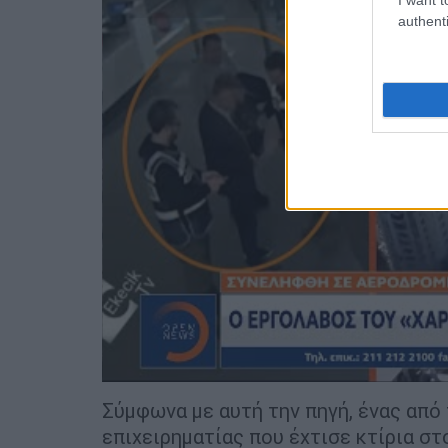
authenti
Σύμφωνα με αυτή την πηγή, ένας από
επιχειρηματίας που έχτισε κτίρια στ