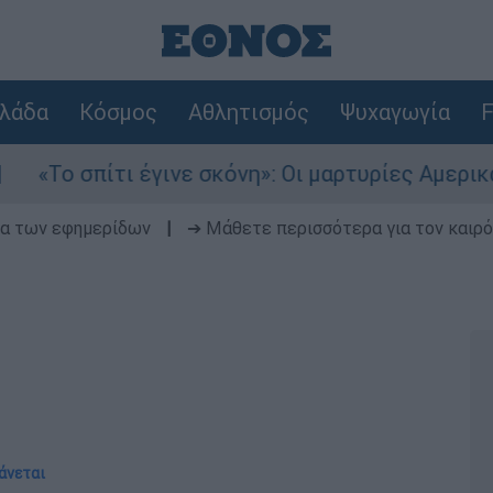
λάδα
Κόσμος
Αθλητισμός
Ψυχαγωγία
F
ι έγινε σκόνη»: Οι μαρτυρίες Αμερικανών που έχ
δα των εφημερίδων
|
➔ Μάθετε περισσότερα για τον καιρό
ξάνεται