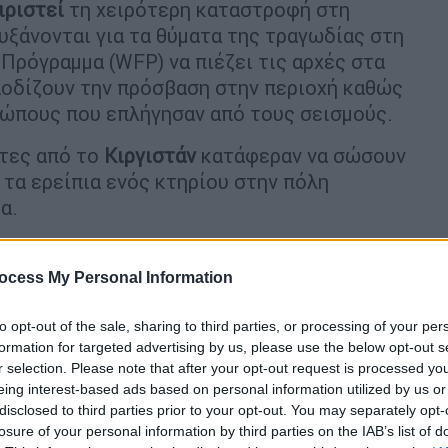
ιριστεί
τη χειρότερη καταστροφή στη
αυξάνονται για τα θύματα της τραγωδίας στη
 Πρόγραμμα (WFP) να πιέζει τις αρχές στα
ποδίζουν την πρόσβαση στην περιοχή καθώς
ρώπους που επλήγησαν από τους σεισμούς.
άτες από το
Κιργιστάν
κατάφεραν να σώσουν
 τα ερείπια ενός κτηρίου στην πόλη
α.
ιδί,
ανασύρθηκαν ζωντανοί
. Η μητέρα και ο
θανε αργότερα από αφυδάτωση, ανέφερε το
ocess My Personal Information
δελφή και το δίδυμο αδελφάκι του δεν τα
to opt-out of the sale, sharing to third parties, or processing of your per
formation for targeted advertising by us, please use the below opt-out s
ε σήμερα πριν από μία ώρα. Όταν
r selection. Please note that after your opt-out request is processed y
eing interest-based ads based on personal information utilized by us or
ανοί χαιρόμαστε πάντα", δήλωσε στο
disclosed to third parties prior to your opt-out. You may separately opt-
συνεργείου διάσωσης.
losure of your personal information by third parties on the IAB’s list of