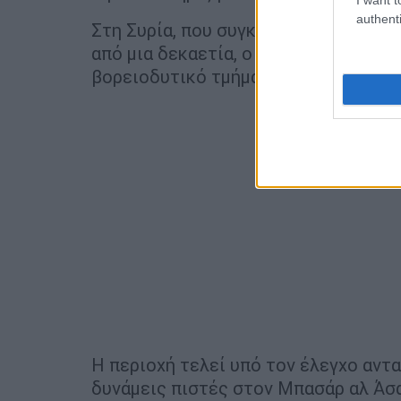
authenti
Στη Συρία, που συγκλονίζεται ήδη απ
από μια δεκαετία, ο μεγαλύτερος αρ
βορειοδυτικό τμήμα της χώρας.
Η περιοχή τελεί υπό τον έλεγχο αντ
δυνάμεις πιστές στον Μπασάρ αλ Άσα