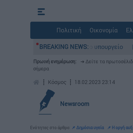
Πολιτική
Οικονομία
Ελ
τα - Λύση αναζητά το υπουργείο
BREAKING NEWS:
«Το σπίτ
Πρωινή ενημέρωση:
➔ Δείτε τα πρωτοσέλι
σήμερα
┋
Κόσμος
┋
18.02.2023 23:14
Newsroom
Ενότητες στο άρθρο:
📌 Δημόσια υγεία
📌 Η οργή αυ