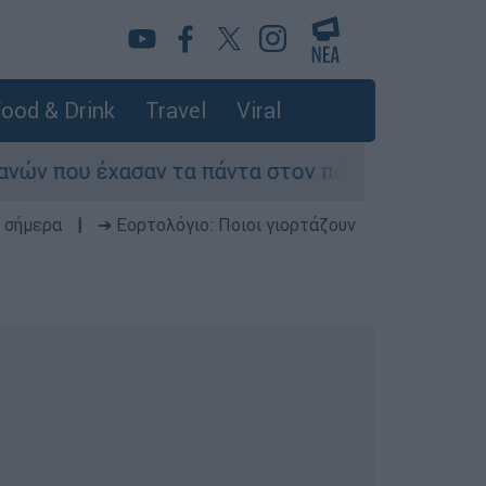
ood & Drink
Travel
Viral
ασαν τα πάντα στον πόλεμο του Λιβάνου
Ε
 σήμερα
|
➔ Εορτολόγιο: Ποιοι γιορτάζουν