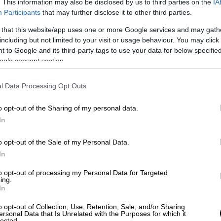
. This information may also be disclosed by us to third parties on the
IA
 δρόμο εκεί κοντά ο οποίος αποκλείστηκε
Participants
that may further disclose it to other third parties.
πεί
η εργασία των συνεργείων διάσωσης.
 that this website/app uses one or more Google services and may gath
η ησυχία καθώς οι ομάδες σκαρφάλωναν
including but not limited to your visit or usage behaviour. You may click 
 to Google and its third-party tags to use your data for below specifi
του κτηρίου όπου βρέθηκε η οικογένεια για
ogle consent section.
ορύβους χρησιμοποιώντας έναν
l Data Processing Opt Outs
εχίζονταν ένας εργάτης φώναξε μέσα στα
o opt-out of the Sharing of my personal data.
ρείς να ακούσεις τη φωνή μου".
In
ς
επιχειρήσεις
έρευνας
καθώς εκσκαφείς
o opt-out of the Sale of my Personal Data.
In
σεισμό στην Τουρκία έφθασε τις
40.642,
ενώ
to opt-out of processing my Personal Data for Targeted
τον 5.800 θανάτους, έναν απολογισμό που
ing.
In
ρες.
o opt-out of Collection, Use, Retention, Sale, and/or Sharing
ιο της
Διάσκεψης του Μονάχου για την
ersonal Data that Is Unrelated with the Purposes for which it
lected.