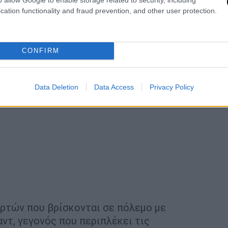
cation functionality and fraud prevention, and other user protection.
ό έναν
εμφύλιο
πόλεμο
που διαρκεί πάνω
ιθμός των θανάτων καταγράφεται στο
CONFIRM
Data Deletion
Data Access
Privacy Policy
αρτών που βρίσκονται σε πόλεμο με
ντ, γεγονός που περιπλέκει τις