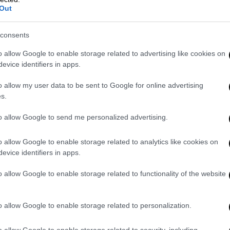
έιβιντ Μπίζλι είπε πως οι κυβερνήσεις της
Out
αι πολύ καλά, αλλά οι επιχειρήσεις της
ιοδυτική Συρία.
consents
εβδομάδα πως τα αποθέματα τελειώνουν
o allow Google to enable storage related to advertising like cookies on
evice identifiers in apps.
ότερες
συνοριακές διαβάσεις από την
o allow my user data to be sent to Google for online advertising
s.
με τις επιχειρήσεις στη
βορειοδυτική
ής Συρίας δεν μας δίνουν την πρόσβαση
to allow Google to send me personalized advertising.
.
o allow Google to enable storage related to analytics like cookies on
ειρήσεις
μας. Πρέπει να διορθωθεί
evice identifiers in apps.
o allow Google to enable storage related to functionality of the website
ουν τα χρήματα. Η επιχείρησή μας
 τον μήνα μόνο για την απόκρισή μας στον
o allow Google to enable storage related to personalization.
α νέο κύμα προσφύγων, πρέπει να έχουμε
πρόσθεσε ο Μπίζλι.
o allow Google to enable storage related to security, including