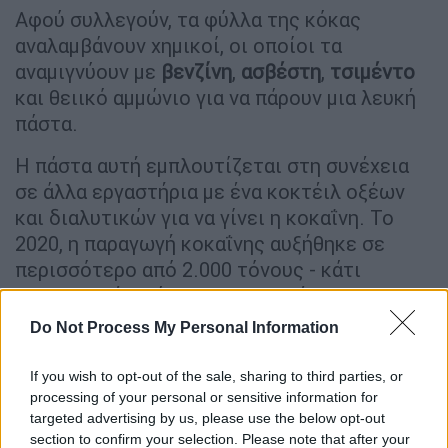
Αφού συλλεγούν, τα φύλλα της κόκας
αναλαμβάνουν χημικοί, οι οποίοι τα
αναμιγνύουν με
βενζίνη
,
ασβέστη
,
τσιμέντο
και θειικό αμμώνιο για να πάρουν μια λευκή
πάστα.
Η πάστα αυτή εμπλουτίζεται στη συνέχεια
σε άλλα εργαστήρια με ένα κοκτέιλ οξέων
και διαλυτικών για να γίνει η κοκαΐνη. Το
2020, η παραγωγή κοκαΐνης αυξήθηκε σε
περισσότερο από 2.000 τόνους - κάτι
πρωτοφανές, σύμφωνα με την έκθεση.
Do Not Process My Personal Information
Μετά τις προσωρινές αναταράξεις που
προκλήθηκαν από την πανδημία της Covid-19,
If you wish to opt-out of the sale, sharing to third parties, or
η παγκόσμια προσφορά συνεπώς «συνέχισε
processing of your personal or sensitive information for
τη θεαματική αύξησή της».
targeted advertising by us, please use the below opt-out
section to confirm your selection. Please note that after your