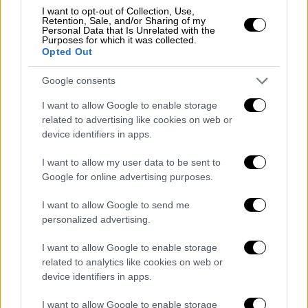
Ευρώπης
.
I want to opt-out of Collection, Use,
Retention, Sale, and/or Sharing of my
Personal Data that Is Unrelated with the
Η
έκρηξη
αυτή «θα πρέπει να μας θέσει
Purposes for which it was collected.
όλους σε συναγερμό», εκτιμά η διευθύντρια
Opted Out
του UNODC Γκάντα Ουάλι.
Google consents
Η κεντρική και η δυτική Αφρική
I want to allow Google to enable storage
διαδραματίζει εξάλλου αυξανόμενο ρόλο ως
related to advertising like cookies on web or
ζώνη διαμετακόμισης. Επίσης όλο και
device identifiers in apps.
περισσότερη κοκαΐνη διέρχεται από τα
I want to allow my user data to be sent to
εδάφη της Τουρκίας και της Ελλάδας,
Google for online advertising purposes.
σύμφωνα με την έκθεση του UNODC.
I want to allow Google to send me
Ενώ η κατανάλωση του κρακ -ενός πολύ
personalized advertising.
εθιστικού παράγωγου της κοκαΐνης που
I want to allow Google to enable storage
καπνίζεται και έχει ονομασθεί «ναρκωτικό
related to analytics like cookies on web or
του φτωχού»- είναι ήδη καλά τεκμηριωμένη
device identifiers in apps.
στη Βρετανία, οι στατιστικές δείχνουν
I want to allow Google to enable storage
«μεγάλη αύξηση» των ανθρώπων που