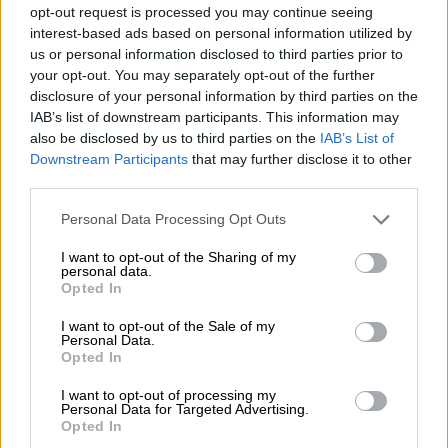
Εκτός από την αύξηση των καλλιεργειών, το
opt-out request is processed you may continue seeing
UNODC
εξηγεί αυτή τη μεγάλη άνοδο
interest-based ads based on personal information utilized by
us or personal information disclosed to third parties prior to
επικαλούμενο «βελτιώσεις στη διαδικασία
your opt-out. You may separately opt-out of the further
της μετατροπής» των φύλλων της
κόκας σε
disclosure of your personal information by third parties on the
κοκαΐνη
. Ο οργανισμός παρατήρησε
IAB’s list of downstream participants. This information may
παράλληλα «μια συνεχή αύξηση» της ζήτησης
also be disclosed by us to third parties on the
IAB’s List of
Downstream Participants
that may further disclose it to other
για τη λευκή σκόνη στη διάρκεια της
third parties.
τελευταίας δεκαετίας -όπως μαρτυρεί ο
χωρίς προηγούμενο όγκος των κατασχέσεων
Please note that this website/app uses one or more Google
Personal Data Processing Opt Outs
services and may gather and store information including but
(σχεδόν 2.000 τόνοι το 2021).
not limited to your visit or usage behaviour. You may click to
I want to opt-out of the Sharing of my
personal data.
grant or deny consent to Google and its third-party tags to
Μόλις βγει από τα
λιμάνια και κοπεί -μέχρι
Opted In
use your data for below specified purposes in below Google
και κατά 40%-,
το εμπόρευμα
πωλείται στον
consent section.
I want to opt-out of the Sale of my
πελάτη γύρω στα 70 ευρώ το γραμμάριο
.
Personal Data.
Opted In
Η
ζήτηση
παραμένει συγκεντρωμένη στους
I want to opt-out of processing my
κόλπους των εύπορων πληθυσμών της
Personal Data for Targeted Advertising.
Opted In
Αμερικής και ορισμένων
τμημάτων της