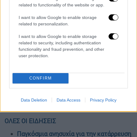
related to functionality of the website or app.
εντάσσονται σε δομές απεξάρτησης στο
Βέλγιο, τη Γαλλία και την Ισπανία.
I want to allow Google to enable storage
related to personalization.
Τέλος στην έκθεση σημειώνεται ο
αντίκτυπος του πολέμου στην Ουκρανία σε
I want to allow Google to enable storage
related to security, including authentication
ό,τι αφορά τις διαδρομές του ναρκωτικού
functionality and fraud prevention, and other
αυτού. «Είναι πιθανό ξένες εγκληματικές
user protection.
οργανώσεις», οι οποίες χρησιμοποιούσαν
προηγουμένως τα ουκρανικά λιμάνια για να
αποφεύγουν τους ελέγχους στη δυτική
CONFIRM
Ευρώπη, να μεταφέρουν «τις
δραστηριότητές τους προς άλλα λιμάνια της
Μαύρης Θάλασσας, στη Ρουμανία ή τη
Data Deletion
Data Access
Privacy Policy
Βουλγαρία», αναφέρει το UNODC.
ΟΛΕΣ ΟΙ ΕΙΔΗΣΕΙΣ
Παγκόσμια ανησυχία για την κατάρρευση