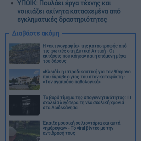
YΠΟΙΚ: Πουλάει έργα τέχνης και
νοικιάζει ακίνητα κατασχεμένα από
εγκληματικές δραστηριότητες
Διαβάστε ακόμη
Η «ακτινογραφία» της καταστροφής από
τις φωτιές στη Δυτική Αττική - Οι
εκτάσεις που κάηκαν και η επόμενη μέρα
του δάσους
«Κλειδί» η ιατροδικαστική για τον 90χρονο
που έκρυβε ο γιος του στον καταψύκτη -
«Τον αγαπούσε παθολογικά»
Το βαρύ τίμημα της υπογεννητικότητας: 11
σχολεία λιγότερα τη νέα σχολική χρονιά
στα Δωδεκάνησα
Έπαιξε μουσική σε λιοντάρια και αυτά
«ημέρεψαν» - Το viral βίντεο με την
αντίδρασή τους