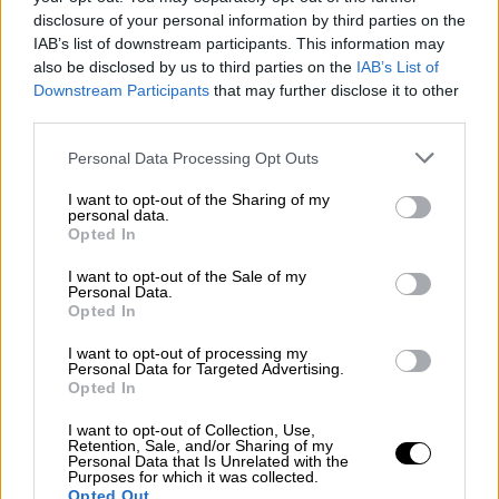
Λυκείου-, καθώς και στους γονείς και τις
disclosure of your personal information by third parties on the
οικογένειες των μαθητών οι οποίοι, για μία
IAB’s list of downstream participants. This information may
ακόμα φορά, μετά το τέλος της πανδημίας,
also be disclosed by us to third parties on the
IAB’s List of
θα πρέπει να προσαρμόσουν χωρίς
Downstream Participants
that may further disclose it to other
προειδοποίηση την καθημερινότητα τους
third parties.
στην επιστροφή των μαθητών στο σύστημα
Please note that this website/app uses one or more Google
Personal Data Processing Opt Outs
της τηλεκπαίδευσης, αναφέρει η ΕΡΤ.
services and may gather and store information including but
not limited to your visit or usage behaviour. You may click to
I want to opt-out of the Sharing of my
personal data.
Γιατί καθυστέρησε να ολοκληρωθεί η
grant or deny consent to Google and its third-party tags to
Opted In
use your data for below specified purposes in below Google
έκθεση ακαταλληλότητας;
consent section.
I want to opt-out of the Sale of my
Personal Data.
Λίγες εβδομάδες μετά την αρχή του
Opted In
σχολικού έτους, τον Οκτώβριο του 2022,
I want to opt-out of processing my
κλιμάκιο εμπειρογνωμόνων του Υπ.
Personal Data for Targeted Advertising.
Παιδείας ήρθε στις Βρυξέλλες και
Opted In
επισκέφτηκε το κτίριο που στεγάζει το
I want to opt-out of Collection, Use,
ελληνικό σχολείο στο δήμο του St. Gilles
Retention, Sale, and/or Sharing of my
Personal Data that Is Unrelated with the
στην οδό Joseph Claes 91. Τότε
Purposes for which it was collected.
Opted Out