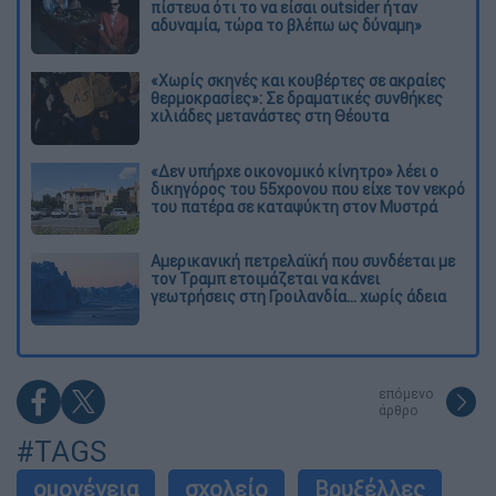
πίστευα ότι το να είσαι outsider ήταν
αδυναμία, τώρα το βλέπω ως δύναμη»
«Χωρίς σκηνές και κουβέρτες σε ακραίες
θερμοκρασίες»: Σε δραματικές συνθήκες
χιλιάδες μετανάστες στη Θέουτα
«Δεν υπήρχε οικονομικό κίνητρο» λέει ο
δικηγόρος του 55χρονου που είχε τον νεκρό
του πατέρα σε καταψύκτη στον Μυστρά
Αμερικανική πετρελαϊκή που συνδέεται με
τον Τραμπ ετοιμάζεται να κάνει
γεωτρήσεις στη Γροιλανδία... χωρίς άδεια
επόμενο
άρθρο
#TAGS
ομογένεια
σχολείο
Βρυξέλλες