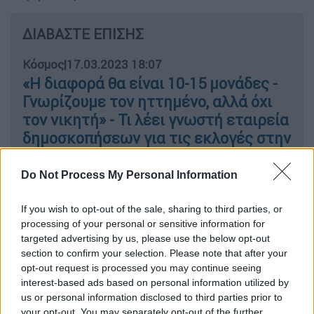
ΔΙΑΒΑΣΤΕ ΕΠΙΣΗΣ
Κόσμος
|
17.03.2023 18:07
«H διαφορά θα είναι 10-15 μονάδες -
Γνωρίζουμε τον ηττημένο, αλλά όχι
τον νικητή» - Τι λέει γνωστή εταιρεία
δημοσκοπήσεων για τις εκλογές στην
Τουρκία
Do Not Process My Personal Information
If you wish to opt-out of the sale, sharing to third parties, or
Ο άμεσος τερματισμός των μαθημάτων και
processing of your personal or sensitive information for
targeted advertising by us, please use the below opt-out
το κλείσιμο του σχολείου αυτονόητα
section to confirm your selection. Please note that after your
δημιουργεί
σοβαρά προβλήματα
τόσο στους
opt-out request is processed you may continue seeing
ίδιους τους μαθητές -και ιδίως σε αυτούς
interest-based ads based on personal information utilized by
που βρίσκονται στην τελευταία τάξη του
us or personal information disclosed to third parties prior to
your opt-out. You may separately opt-out of the further