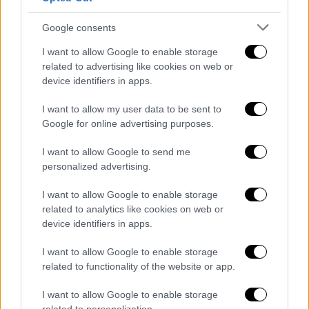
διαπιστώθηκε πως υπήρχαν
4-5 τεχνικά
σημεία στα οποία έπρεπε να δοθούν λύσεις
.
Google consents
Ένα από αυτά, σύμφωνα με πληροφορίες μας,
I want to allow Google to enable storage
ήταν το σύστημα ηλεκτροδότησης των
related to advertising like cookies on web or
εγκαταστάσεων.
device identifiers in apps.
Όμως, ένα ατυχές συμβάν φαίνεται να
I want to allow my user data to be sent to
μετέθεσε την τελική έκθεση της
Google for online advertising purposes.
καταλληλότητας του ελληνικού σχολείου
I want to allow Google to send me
στις Βρυξέλλες αρκετούς μήνες μετά από
personalized advertising.
την επίσκεψη των εμπειρογνωμόνων και με
τον τρόπο αυτό φτάσαμε στα μέσα Μάρτη
I want to allow Google to enable storage
related to analytics like cookies on web or
όπου η εγκύκλιος του Υπ. Παιδείας
έβαλε,
device identifiers in apps.
μέσα σε μία μέρα, οριστικό τέλος στη
λειτουργία του σχολείου
. Να σημειώσουμε
I want to allow Google to enable storage
πως το συγκεκριμένο κτίριο περιήλθε στα
related to functionality of the website or app.
περιουσιακά στοιχεία της Ιεράς
I want to allow Google to enable storage
Μητρόπολης Βελγίου μετά από δωρεά της