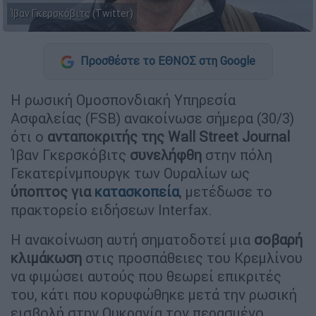
Ίβαν Γκερσκόβιτς (Twitter)
Προσθέστε το ΕΘΝΟΣ στη Google
Η ρωσική Ομοσπονδιακή Υπηρεσία
Ασφαλείας (FSB) ανακοίνωσε σήμερα (30/3)
ότι ο
ανταποκριτής της Wall Street Journal
Ίβαν Γκερσκόβιτς
συνελήφθη
στην πόλη
Γεκατερίνμπουργκ των Ουραλίων ως
ύποπτος για
κατασκοπεία
, μετέδωσε το
πρακτορείο ειδήσεων Interfax.
Η ανακοίνωση αυτή σηματοδοτεί μια
σοβαρή
κλιμάκωση
στις προσπάθειες του Κρεμλίνου
να φιμώσει αυτούς που θεωρεί επικριτές
του, κάτι που κορυφώθηκε μετά την ρωσική
εισβολή στην Ουκρανία τον περασμένο