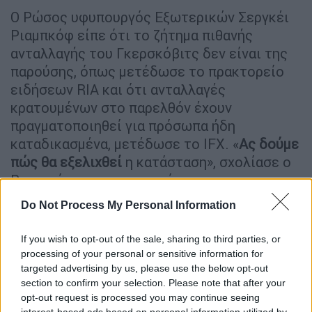
Ο Ρώσος υφυπουργός Εξωτερικών Σεργκέι
Ριαμπκόφ είπε ότι το ζήτημα πιθανής
ανταλλαγής του Γκερσκόβιτς δεν είναι της
παρούσης, όπως μετέδωσε το πρακτορείο
ειδήσεων RIA και ότι ανταλλαγές
κρατουμένων στο παρελθόν έχουν
πραγματοποιηθεί για πρόσωπα ήδη
καταδικασμένα, μετέδωσε το IFX. «
Ας δούμε
πώς θα εξελιχθεί
η κατάσταση», σχολίασε ο
Ριαμπκόφ στο πρακτορείο.
Do Not Process My Personal Information
Η Γαλλία εξέφρασε την
ανησυχία
της,
καλώντας τη Μόσχα να σεβαστεί την
If you wish to opt-out of the sale, sharing to third parties, or
ελευθερία του Τύπου.
processing of your personal or sensitive information for
targeted advertising by us, please use the below opt-out
«Είμαστε ιδιαίτερα ανήσυχοι και
section to confirm your selection. Please note that after your
καταδικάζουμε την κατασταλτική στάση της
opt-out request is processed you may continue seeing
Ρωσίας» είτε όσον αφορά τον ρωσικό Τύπο
interest-based ads based on personal information utilized by