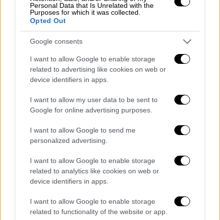
Personal Data that Is Unrelated with the
της στην Ουκρανία, ενώ σημειώνει ότι η FSB
Purposes for which it was collected.
μπόρεσε να
έπιασε
«
όμηρο
»
τον
Opted Out
δημοσιογράφο
με σκοπό μια πιθανή
Google consents
ανταλλαγή κρατουμένων.
I want to allow Google to enable storage
related to advertising like cookies on web or
device identifiers in apps.
I want to allow my user data to be sent to
Google for online advertising purposes.
I want to allow Google to send me
personalized advertising.
I want to allow Google to enable storage
related to analytics like cookies on web or
device identifiers in apps.
I want to allow Google to enable storage
related to functionality of the website or app.