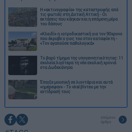
Η «ακτινογραφία» της καταστροφής από
τις φωτιές στη Δυτική Αττική - Οι
εκτάσεις που κάηκαν και η επόμενη μέρα
του δάσους
«Κλειδί» η ιατροδικαστική για τον 90χρονο
που έκρυβε ο γιος του στον καταψύκτη -
«Τον αγαπούσε παθολογικά»
Το βαρύ τίμημα της υπογεννητικότητας: 11
σχολεία λιγότερα τη νέα σχολική χρονιά
στα Δωδεκάνησα
Έπαιξε μουσική σε λιοντάρια και αυτά
«ημέρεψαν» - Το viral βίντεο με την
αντίδρασή τους
επόμενο
άρθρο