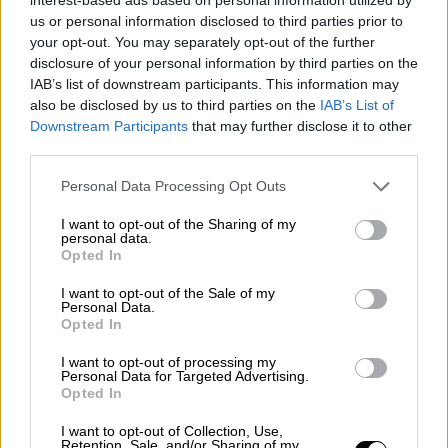
είτε τον ξένο, δήλωσε η Αν-Κλερ Λεζόντρ,
us or personal information disclosed to third parties prior to
your opt-out. You may separately opt-out of the further
εκπρόσωπος του γαλλικού υπουργείου
disclosure of your personal information by third parties on the
Εξωτερικών, κατά τη διάρκεια ενημέρωσης
IAB’s list of downstream participants. This information may
του Τύπου.
also be disclosed by us to third parties on the
IAB’s List of
Downstream Participants
that may further disclose it to other
Καταστολή των ΜΜΕ
third parties.
Please note that this website/app uses one or more Google
«Το πρόβλημα είναι... το γεγονός ότι η FSB
Personal Data Processing Opt Outs
services and may gather and store information including but
ερμηνεύει σήμερα την κατασκοπεία σημαίνει
not limited to your visit or usage behaviour. You may click to
I want to opt-out of the Sharing of my
ότι όποιος ενδιαφέρεται απλώς για
personal data.
grant or deny consent to Google and its third-party tags to
Opted In
στρατιωτικά θέματα
κινδυνεύει να
use your data for below specified purposes in below Google
consent section.
φυλακιστεί για 20 χρόνια
», έγραψε στο
I want to opt-out of the Sale of my
Personal Data.
Facebook η Ρωσίδα πολιτική αναλύτρια
Opted In
Τατιάνα Στανόβαγια.
I want to opt-out of processing my
Personal Data for Targeted Advertising.
Η ίδια προσθέτει μάλιστα ότι η Ρωσία έχει
Opted In
πρόσφατα αυστηροποιήσει τους νόμους της
I want to opt-out of Collection, Use,
κατά της κατασκοπείας μετά την εισβολή
Retention, Sale, and/or Sharing of my