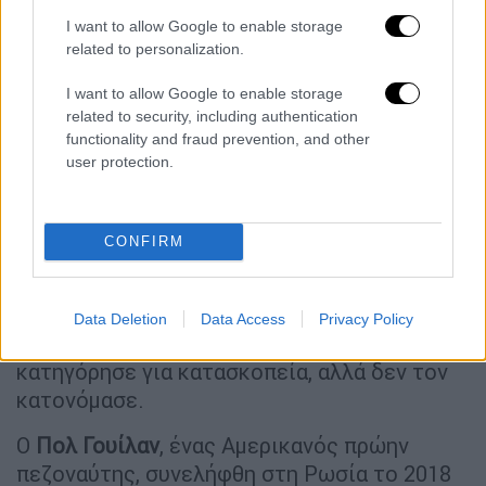
I want to allow Google to enable storage
related to personalization.
I want to allow Google to enable storage
related to security, including authentication
functionality and fraud prevention, and other
Πολλοί Αμερικανοί πολίτες κρατούνται αυτή
user protection.
τη στιγμή
στη Ρωσία και τόσο η Ουάσινγκτον
όσο και η Μόσχα έχουν αλληλοκατηγορηθεί
ότι πραγματοποιηθούν συλλήψεις με
CONFIRM
πολιτικά κίνητρα.
Τον Ιανουάριο η FSB άνοιξε
ποινική υπόθεση
Data Deletion
Data Access
Privacy Policy
εναντίον ενός Αμερικανού πολίτη που
κατηγόρησε για κατασκοπεία, αλλά δεν τον
κατονόμασε.
Ο
Πολ Γουίλαν
, ένας Αμερικανός πρώην
πεζοναύτης, συνελήφθη στη Ρωσία το 2018