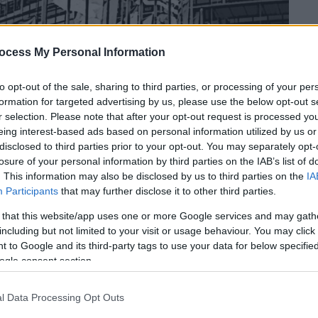
ocess My Personal Information
to opt-out of the sale, sharing to third parties, or processing of your per
formation for targeted advertising by us, please use the below opt-out s
r selection. Please note that after your opt-out request is processed y
eing interest-based ads based on personal information utilized by us or
disclosed to third parties prior to your opt-out. You may separately opt-
 το ΕΘΝΟΣ στη Google
losure of your personal information by third parties on the IAB’s list of
. This information may also be disclosed by us to third parties on the
IA
Participants
that may further disclose it to other third parties.
ις 11:00 θα αποφυλακιστεί τελικά η
Εύα
σμένη
εδώ και 4 μήνες στα πλαίσια του
 that this website/app uses one or more Google services and may gath
including but not limited to your visit or usage behaviour. You may click 
 to Google and its third-party tags to use your data for below specifi
ρέθηκε και σύμφωνα με τον δικηγόρο της
ogle consent section.
στεί από τις φυλακές Χάρεν, μετά από
l Data Processing Opt Outs