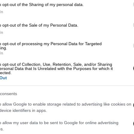
ου: «Δεν βρέθηκαν αποτυπώματα
o opt-out of the Sharing of my personal data.
In
 τα χρήματα»
o opt-out of the Sale of my Personal Data.
τηκε νωρίτερα σήμερα ότι σήμερα ήταν η
In
 την κ. Καϊλή σε μια «
φυσιολογική ψυχική
Εύα Καϊλή», είπε, τονίζοντας ότι «πέρασε
to opt-out of processing my Personal Data for Targeted
ing.
In
o opt-out of Collection, Use, Retention, Sale, and/or Sharing
ersonal Data that Is Unrelated with the Purposes for which it
lected.
Out
consents
o allow Google to enable storage related to advertising like cookies on
evice identifiers in apps.
o allow my user data to be sent to Google for online advertising
video
s.