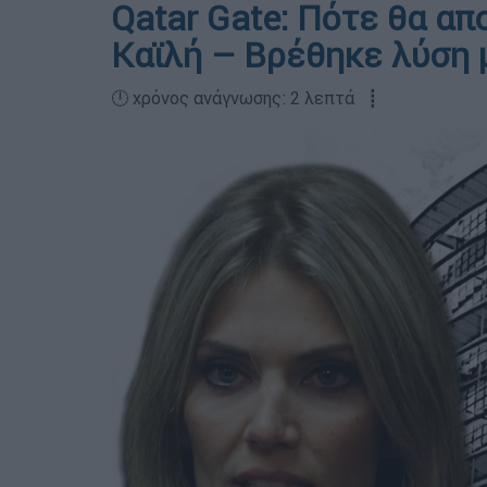
Qatar Gate: Πότε θα απ
Καϊλή – Βρέθηκε λύση 
🕛 χρόνος ανάγνωσης: 2 λεπτά ┋