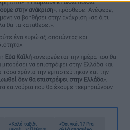
χρήματα». «
Υπάρχουν κι άλλα πολλά
ξουμε στην ανάκριση
», πρόσθεσε. Ανέφερε,
σμένη να βοηθήσει στην ανάκριση «σε ό,τι
λα θα τα καταθέσει».
ι ούτε ένα ευρώ αξιοποιώντας και
διότητα».
 η
Εύα Καϊλή
«ονειρεύεται την ημέρα που θα
α μπορέσει να επιστρέψει στην Ελλάδα και
 τόσα χρόνια την εμπιστεύτηκαν και την
ωωθεί δεν θα επιστρέψει στην Ελλάδα
».
 τα καινούρια που θα έχουμε τεκμηριώνουν
«Καλό ταξίδι
«Όχι γκέι 17 Pro,
μικρέ...»: Πέθανε
αλλά σπασμένο