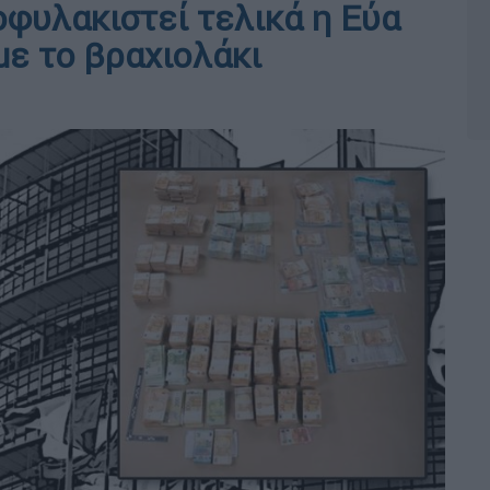
οφυλακιστεί τελικά η Εύα
με το βραχιολάκι