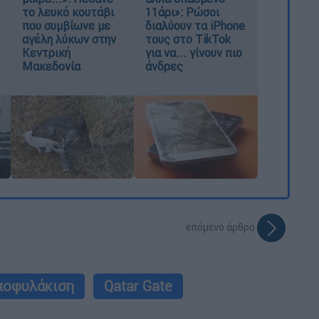
το λευκό κουτάβι
11άρι»: Ρώσοι
που συμβίωνε με
διαλύουν τα iPhone
αγέλη λύκων στην
τους στο TikTok
Κεντρική
για να... γίνουν πιο
Μακεδονία
άνδρες
επόμενο άρθρο
ποφυλάκιση
Qatar Gate