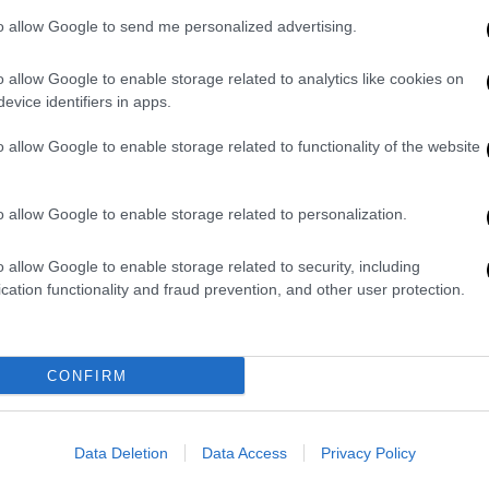
to allow Google to send me personalized advertising.
o allow Google to enable storage related to analytics like cookies on
evice identifiers in apps.
o allow Google to enable storage related to functionality of the website
o allow Google to enable storage related to personalization.
 κρατάει ψυχολογικά ισχυρή είναι ότι έχει
ο κ. Δημητρακόπουλος, επισημαίνοντας ότι
o allow Google to enable storage related to security, including
ικογραφία που θεμελιώνουν χωρίς καμία
cation functionality and fraud prevention, and other user protection.
 Σημείωσε, επίσης, ότι «
σεβόμαστε τη
' αυτό δεν διαρρέουμε στοιχεία της
CONFIRM
 ανέφερε ότι από τα χρήματα και τα
 και του συντρόφου της, «αποδεικνύεται ότι
Data Deletion
Data Access
Privacy Policy
αι δεν βρέθηκε κανένα δακτυλικό αποτύπωμά