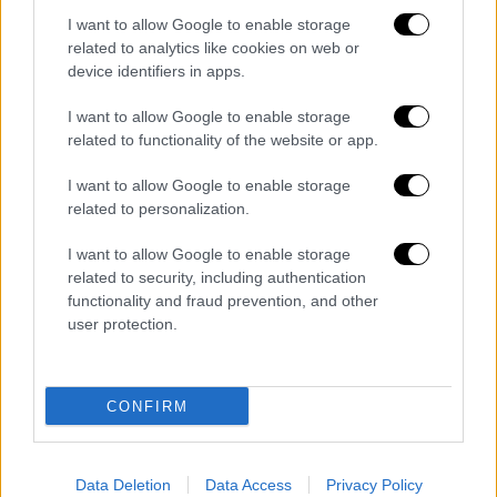
το φαινόμενο αυτό ήταν
αποτέλεσμα της
I want to allow Google to enable storage
πτώσης ενός διαστημικού δορυφόρου
της
related to analytics like cookies on web or
Nasa στη Γη», δήλωσε ο Popko.
device identifiers in apps.
I want to allow Google to enable storage
Η αμερικανική διαστημική υπηρεσία είχε
related to functionality of the website or app.
ανακοινώσει νωρίτερα αυτή την εβδομάδα
ότι
ένας «νεκρός» δορυφόρος θα επέστρεφε
I want to allow Google to enable storage
στην ατμόσφαιρα την Τετάρτη. Το
related to personalization.
διαστημικό σκάφος RHESSI, που
I want to allow Google to enable storage
χρησιμοποιείται για την παρατήρηση των
related to security, including authentication
ηλιακών εκλάμψεων, εκτοξεύθηκε σε χαμηλή
functionality and fraud prevention, and other
γήινη τροχιά το 2002 και παροπλίστηκε το
user protection.
2018, δήλωσε η Nasa.
Ωστόσο, ο Rob Margetta από το Γραφείο
CONFIRM
Επικοινωνιών της Nasa δήλωσε στο
BBC
ότι
ο δορυφόρος βρισκόταν ακόμη σε τροχιά τη
στιγμή
που παρατηρήθηκε η λάμψη και θα
Data Deletion
Data Access
Privacy Policy