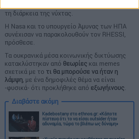
εισερχόταν ξανά στη γήινη ατμόσφαιρα κατά
τη διάρκεια της νύχτας.
Η Nasa και το υπουργείο Άμυνας των ΗΠΑ
συνέχισαν να παρακολουθούν τον RHESSI,
πρόσθεσε.
Τα ουκρανικά μέσα κοινωνικής δικτύωσης
κατακλύστηκαν από
θεωρίες
και memes
σχετικά με το
τι θα μπορούσε να ήταν η
λάμψη
, με ένα δημοφιλές θέμα να είναι
-φυσικά- ότι προκλήθηκε από
εξωγήινους
.
Διαβάστε ακόμη
Kadebostany στο ethnos.gr: «Κάποτε
πίστευα ότι το να είσαι outsider ήταν
αδυναμία, τώρα το βλέπω ως δύναμη»