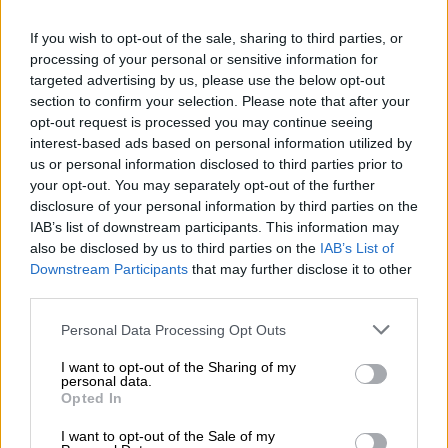
Ελλάδα
|
20.04.2023 08:40
If you wish to opt-out of the sale, sharing to third parties, or
Επιχείρηση διάσωσης μεταναστών
processing of your personal or sensitive information for
στον Μεσσηνιακό Κόλπο -
targeted advertising by us, please use the below opt-out
section to confirm your selection. Please note that after your
Πληροφορίες για έναν νεκρό
opt-out request is processed you may continue seeing
interest-based ads based on personal information utilized by
us or personal information disclosed to third parties prior to
your opt-out. You may separately opt-out of the further
Ό,τι και αν ήταν, η πολεμική αεροπορία
disclosure of your personal information by third parties on the
φάνηκε βέβαιη ότι
δεν προκλήθηκε από
IAB’s list of downstream participants. This information may
also be disclosed by us to third parties on the
IAB’s List of
ρωσική αεροπορική επίθεση
-ένα γεγονός
Downstream Participants
that may further disclose it to other
πολύ γνώριμο από την εισβολή της Ρωσίας
third parties.
πέρυσι.
Please note that this website/app uses one or more Google
Personal Data Processing Opt Outs
Τι λέει το Κίεβο και τι η Nasa
services and may gather and store information including but
not limited to your visit or usage behaviour. You may click to
I want to opt-out of the Sharing of my
personal data.
grant or deny consent to Google and its third-party tags to
Opted In
use your data for below specified purposes in below Google
consent section.
I want to opt-out of the Sale of my