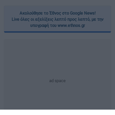
Ακολούθησε το Έθνος στο Google News!
Live όλες οι εξελίξεις λεπτό προς λεπτό, με την
υπογραφή του www.ethnos.gr