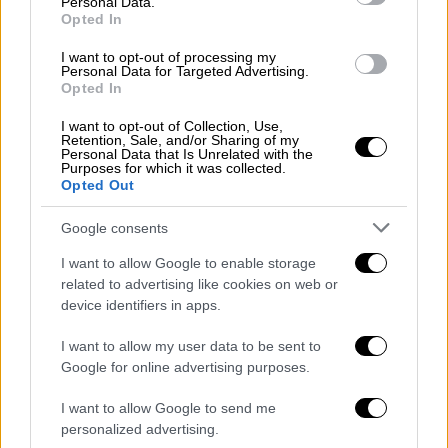
Personal Data.
Opted In
I want to opt-out of processing my
video
Personal Data for Targeted Advertising.
Opted In
I want to opt-out of Collection, Use,
Retention, Sale, and/or Sharing of my
Personal Data that Is Unrelated with the
Purposes for which it was collected.
Opted Out
Η έντονη λάμψη παρατηρήθηκε στον ουρανό
πάνω από την πρωτεύουσα γύρω στις 22:00
Google consents
(19:00 ώρα Ελλάδας).
I want to allow Google to enable storage
related to advertising like cookies on web or
Ενεργοποιήθηκε συναγερμός αεροπορικής
device identifiers in apps.
επιδρομής, αλλά «η αεράμυνα δεν ήταν σε
λειτουργία», δήλωσε στο Telegram ο
I want to allow my user data to be sent to
επικεφαλής της στρατιωτικής διοίκησης
Google for online advertising purposes.
του Κιέβου, Serhiy Popko.
I want to allow Google to send me
personalized advertising.
«Σύμφωνα με προκαταρκτικές πληροφορίες,