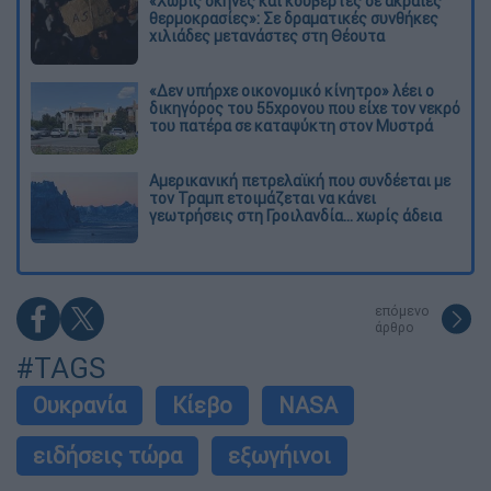
«Χωρίς σκηνές και κουβέρτες σε ακραίες
θερμοκρασίες»: Σε δραματικές συνθήκες
χιλιάδες μετανάστες στη Θέουτα
«Δεν υπήρχε οικονομικό κίνητρο» λέει ο
δικηγόρος του 55χρονου που είχε τον νεκρό
του πατέρα σε καταψύκτη στον Μυστρά
Αμερικανική πετρελαϊκή που συνδέεται με
τον Τραμπ ετοιμάζεται να κάνει
γεωτρήσεις στη Γροιλανδία... χωρίς άδεια
επόμενο
άρθρο
#TAGS
Ουκρανία
Κίεβο
NASA
ειδήσεις τώρα
εξωγήινοι