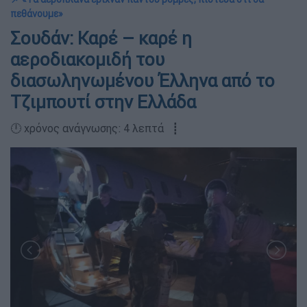
πεθάνουμε»
Σουδάν: Καρέ – καρέ η
αεροδιακομιδή του
διασωληνωμένου Έλληνα από το
Τζιμπουτί στην Ελλάδα
🕛 χρόνος ανάγνωσης: 4 λεπτά ┋