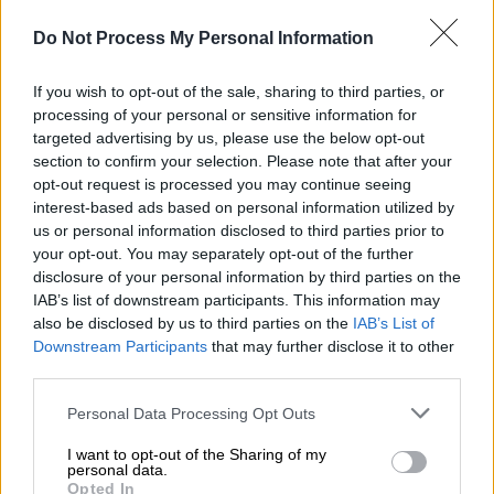
Στο γαλλικό νοσοκομείο, χθες, καθάρισαν το
Do Not Process My Personal Information
τραύμα.
Δεν το άγγιξαν, γιατί φοβούνταν.
Σήμερα στις 18:30 θα μπει στο χειρουργείο
If you wish to opt-out of the sale, sharing to third parties, or
processing of your personal or sensitive information for
και αύριο το πρωί περίπου στις 11:00 θα μας
targeted advertising by us, please use the below opt-out
πουν πώς πήγε η επέμβαση και τι θα
section to confirm your selection. Please note that after your
επακολουθήσει».
opt-out request is processed you may continue seeing
interest-based ads based on personal information utilized by
Αναφερόμενος σε όσα έζησε
αυτό το
us or personal information disclosed to third parties prior to
διάστημα στο εμπόλεμο Σουδάν,
ο νεαρός
your opt-out. You may separately opt-out of the further
disclosure of your personal information by third parties on the
εξήγησε πώς βρήκε τα ψυχικά αποθέματα για
IAB’s list of downstream participants. This information may
να βοηθήσει τους
τραυματίες
, που δεν είχαν
also be disclosed by us to third parties on the
IAB’s List of
πρόσβαση σε ιατροφαρμακευτική
Downstream Participants
that may further disclose it to other
περίθαλψη. «Εβαλα τα δυνατά μου από την
third parties.
αρχή
για τον πατέρα μου και τον κ. Μάρκο.
Please note that this website/app uses one or more Google
Personal Data Processing Opt Outs
Εκανα ό,τι μπορούσα για να τους βοηθήσω με
services and may gather and store information including but
όλες μου τις δυνάμεις», σημείωσε
not limited to your visit or usage behaviour. You may click to
I want to opt-out of the Sharing of my
personal data.
grant or deny consent to Google and its third-party tags to
χαρακτηριστικά ο νεαρός.
Opted In