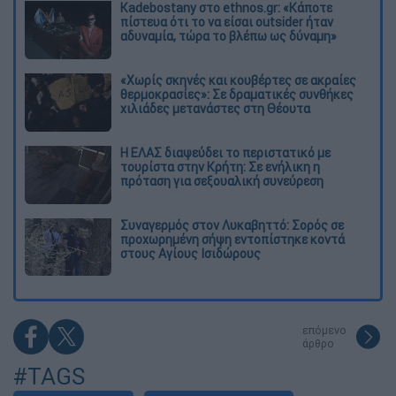
Kadebostany στο ethnos.gr: «Κάποτε
πίστευα ότι το να είσαι outsider ήταν
αδυναμία, τώρα το βλέπω ως δύναμη»
«Χωρίς σκηνές και κουβέρτες σε ακραίες
θερμοκρασίες»: Σε δραματικές συνθήκες
χιλιάδες μετανάστες στη Θέουτα
Η ΕΛΑΣ διαψεύδει το περιστατικό με
τουρίστα στην Κρήτη: Σε ενήλικη η
πρόταση για σεξουαλική συνεύρεση
Συναγερμός στον Λυκαβηττό: Σορός σε
προχωρημένη σήψη εντοπίστηκε κοντά
στους Αγίους Ισιδώρους
επόμενο
άρθρο
#TAGS