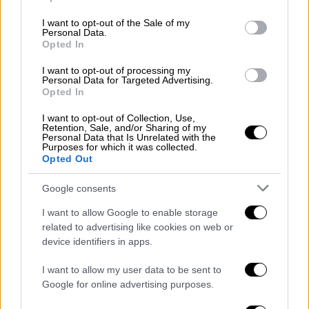
use your data for below specified purposes in below Google
consent section.
Όσο για τις συνθήκες που επικρατούσαν στο
I want to opt-out of the Sale of my
Personal Data.
Χαρτούμ επεσήμανε:
«Ήμασταν χωρίς ρεύμα
Opted In
18 ώρες τη μέρα. Είχαμε 4 ώρες να
I want to opt-out of processing my
φορτίσουμε κινητά, να βρούμε παγωμένο
Personal Data for Targeted Advertising.
Opted In
νερό. Δεν είχαμε γεννήτριες, δεν είχαμε
φυσικό αέριο, τίποτα».
I want to opt-out of Collection, Use,
Retention, Sale, and/or Sharing of my
Personal Data that Is Unrelated with the
Σχετικά με την κόλαση του πολέμου, οι
Purposes for which it was collected.
αναφορές του νεαρού ήταν ανατριχιαστικές.
Opted Out
«Ηρθαν τα αεροπλάνα κι έριχναν βόμβες
Google consents
παντού. Το σπίτι κουνιόταν, πίστευα ότι θα
πεθάνουμε όλοι μας» τόνισε, και, κλείνοντας,
I want to allow Google to enable storage
related to advertising like cookies on web or
έριξε μια για πάντα... μαύρη πέτρα πίσω του.
device identifiers in apps.
«Δεν θα γυρίσω ποτέ πίσω,
βέβαια... Να
μείνετε μακριά από αυτήν τη χώρα
και να μην
I want to allow my user data to be sent to
ξαναπάτε ποτέ και για τίποτα…».
Google for online advertising purposes.