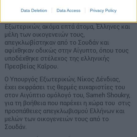
επίπεδο επικοινωνίας.
Data Deletion
Data Access
Privacy Policy
Την ίδια ώρα, σύμφωνα με το υπουργείο
Εξωτερικών, ακόμα επτά άτομα, Έλληνες και
μέλη των οικογενειών τους,
απεγκλωβίστηκαν από το Σουδάν και
αφίχθηκαν οδικώς στην Αίγυπτο, όπου τους
υποδέχθηκε στέλεχος της ελληνικής
Πρεσβείας Καΐρου.
Ο Υπουργός Εξωτερικών, Νίκος Δένδιας,
έχει εκφράσει τις θερμές ευχαριστίες του
στον Αιγύπτιο ομόλογό του, Sameh Shoukry,
για τη βοήθεια που παρέχει η χώρα του στις
προσπάθειες απεγκλωβισμού Ελλήνων και
μελών των οικογενειών τους από το
Σουδάν.