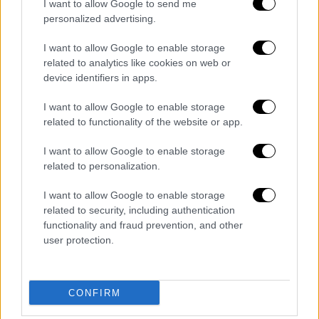
Σημειώνεται πως στο Ασουάν παραμένει ο
I want to allow Google to send me
personalized advertising.
Υφυπουργός Εθνικής Άμυνας Νίκος
Χαρδαλιάς για συντονισμό και
I want to allow Google to enable storage
παρακολούθηση της επιχείρησης
related to analytics like cookies on web or
επαναπατρισμού των υπόλοιπων Ελλήνων σε
device identifiers in apps.
συνεχή επαφή με το Κέντρο Επιχειρήσεων
I want to allow Google to enable storage
του ΓΕΕΘΑ, παραμένει στο Ασουάν.
related to functionality of the website or app.
Υπενθυμίζεται πως με την πρώτη πτήση που
I want to allow Google to enable storage
έφθασε σήμερα το πρωί με μεταγωγικό
related to personalization.
αεροσκάφος C-27J Spartan της Πολεμικής
I want to allow Google to enable storage
Αεροπορίας στο στρατιωτικό αεροδρόμιο
related to security, including authentication
της Ελευσίνας, επαναπατρίστηκαν στην
functionality and fraud prevention, and other
Ελλάδα 17 άτομα (13 Έλληνες, 4 άλλοι
user protection.
υπήκοοι σύζυγοι Ελλήνων) μεταξύ των
οποίων 3 παιδιά και ένας ακόμη τραυματίας
42 ετών, που διεκομίσθη επίσης στο 401
CONFIRM
ΓΣΝΑ σταθερός αιμοδυναμικα με καλό