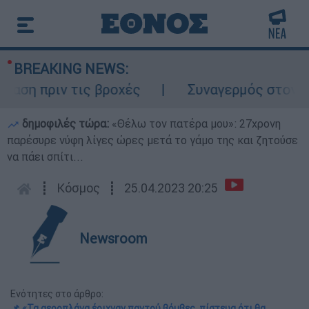
BREAKING NEWS:
πριν τις βροχές
Συναγερμός στον Λυκαβη
δημοφιλές τώρα:
«Θέλω τον πατέρα μου»: 27χρονη
παρέσυρε νύφη λίγες ώρες μετά το γάμο της και ζητούσε
να πάει σπίτι...
┋
Κόσμος
┋
25.04.2023 20:25
Newsroom
Ενότητες στο άρθρο:
📌 «Τα αεροπλάνα έριχναν παντού βόμβες, πίστευα ότι θα