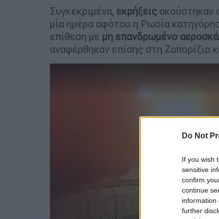
Συγκεκριμένα,
εκρήξεις
ακούστηκαν σ
μία ημέρα αφότου η Ρωσία κατηγόρη
επίθεση με
μη
επανδρωμένο αεροσκ
αναφέρθηκαν επίσης στη Ζαπορίζια κ
Do Not Pr
If you wish 
sensitive in
confirm you
continue se
information 
further disc