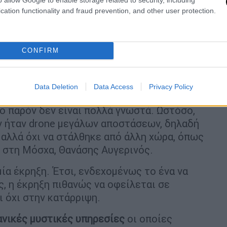
cation functionality and fraud prevention, and other user protection.
CONFIRM
Data Deletion
Data Access
Privacy Policy
nes στο Κρεμλίνο, επικρατεί
αναστάτωση
.
ο παρόν δεν είναι πολλά γνωστά. Ωστόσο,
ν ήταν drone μεγάλων αποστάσεων, δηλαδή
 αλλά όχι να στάλθηκε από άλλη χώρα, όπως
 στη Μόσχα, Θανάσης Αυγερινός.
ία έκρηξη. Έτσι, ενδεχομένως το ένα να
, η έκρηξη πιθανώς να οφείλεται σε
ι όχι στην κατάρριψη.
ανικές μυστικές υπηρεσίες
οι οποίες