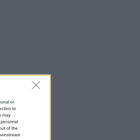
sonal or
ection to
ou may
 personal
out of the
 downstream