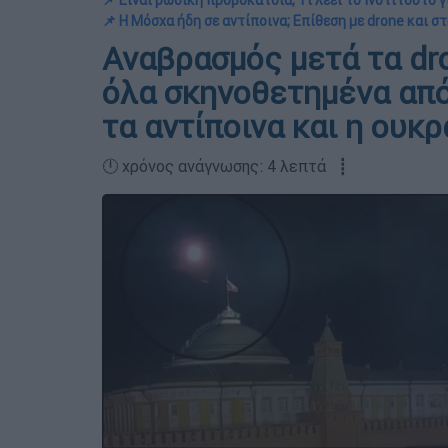
📌 Είναι ρωσική προβοκάτσια; Τι λέει το Ινστιτούτο
📌 Η Μόσχα ήδη σε αντίποινα; Επίθεση με drone και σ
Αναβρασμός μετά τα dr
όλα σκηνοθετημένα από 
τα αντίποινα και η ουκ
🕛 χρόνος ανάγνωσης: 4 λεπτά ┋