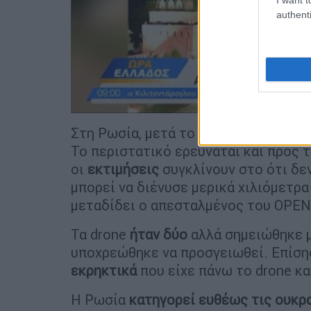
authenti
Στη Ρωσία, μετά το συμβάν με τα dro
Το περιστατικό ερευνάται και προς τ
οι
εκτιμήσεις
συγκλίνουν στο ότι δε
μπορεί να διένυσε μερικά χιλιόμετρα
μεταδίδει ο απεσταλμένος του OPEN
Τα drone
ήταν δύο
αλλά σημειώθηκε μ
υποχρεώθηκε να προσγειωθεί. Επίσης
εκρηκτικά
που είχε πάνω το drone κα
Η Ρωσία
κατηγορεί ευθέως τις ουκρ