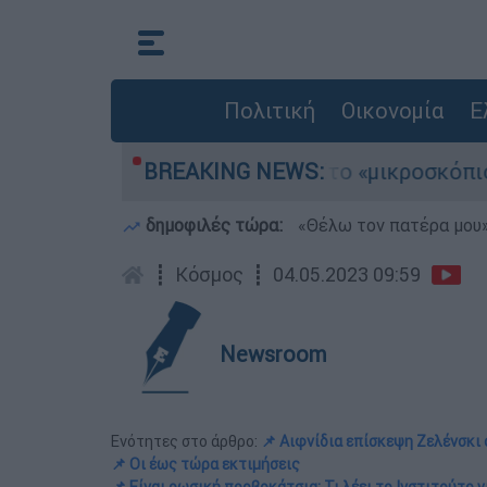
Πολιτική
Οικονομία
Ε
4χρονου στην Πάρο - Στο «μικροσκόπιο» ο ρόλος
BREAKING NEWS:
δημοφιλές τώρα:
«Θέλω τον πατέρα μου»:
┋
Κόσμος
┋
04.05.2023 09:59
Newsroom
Ενότητες στο άρθρο:
📌 Αιφνίδια επίσκεψη Ζελένσκι
📌 Οι έως τώρα εκτιμήσεις