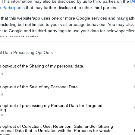
. This information may also be disclosed by us to third parties on the
IA
Participants
that may further disclose it to other third parties.
 that this website/app uses one or more Google services and may gath
including but not limited to your visit or usage behaviour. You may click 
 to Google and its third-party tags to use your data for below specifi
ogle consent section.
ι στο δικαστήριο που ερευνά τα
l Data Processing Opt Outs
 την ώρα που ο Ουκρανός πρόεδρος
o opt-out of the Sharing of my personal data.
λήσει στη Χάγη στο πλαίσιο μιας
In
νδία
. Θα επισκεφθεί επίσης το Διεθνές
υνά
φερόμενα ρωσικά εγκλήματα
πολέμου
o opt-out of the Sale of my Personal Data.
In
to opt-out of processing my Personal Data for Targeted
η στη Φινλανδία, όπου συναντήθηκε με τον
ing.
In
το καθώς και τους ηγέτες της Σουηδίας,
σλανδίας.
o opt-out of Collection, Use, Retention, Sale, and/or Sharing
ersonal Data that Is Unrelated with the Purposes for which it
lected.