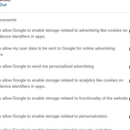
α, ο Βολοντίμιρ Ζελένσκι αναμένεται να
Out
υργό Μαρκ Ρούτε. Τα ολλανδικά μέσα
ς είναι πιθανό να συζητήσουν τα αιτήματα
consents
τική υποστήριξη
-δηλαδή όπλα μεγάλου
o allow Google to enable storage related to advertising like cookies on
.
evice identifiers in apps.
o allow my user data to be sent to Google for online advertising
s.
to allow Google to send me personalized advertising.
o allow Google to enable storage related to analytics like cookies on
evice identifiers in apps.
o allow Google to enable storage related to functionality of the website
o allow Google to enable storage related to personalization.
video
o allow Google to enable storage related to security, including