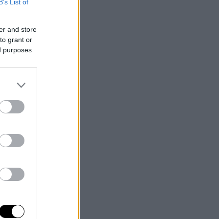
B’s List of
er and store
to grant or
ed purposes