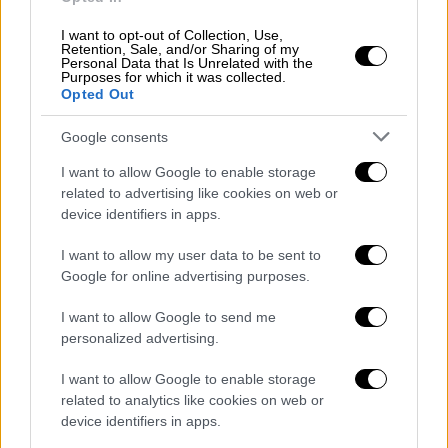
βρίσκεται σήμερα στο Κρεμλίνο και το
προσωπικό του εργάζεται ως συνήθως.
I want to opt-out of Collection, Use,
Retention, Sale, and/or Sharing of my
Personal Data that Is Unrelated with the
Το περιστατικό συνέβη ενώ απομένει
Purposes for which it was collected.
Opted Out
λιγότερο από μια εβδομάδα έως τους
εορτασμούς για τη ρωσική Ημέρα της Νίκης
Google consents
στις 9 Μαΐου,
που σηματοδοτεί την ήττα της
I want to allow Google to enable storage
ναζιστικής Γερμανίας στο Β’ Παγκόσμιο
related to advertising like cookies on web or
Πόλεμο --μια σημαντική εθνική αργία και μια
device identifiers in apps.
ευκαιρία για τον
Πούτιν
για να συσπειρώσει
τους Ρώσους πίσω από την «ειδική
I want to allow my user data to be sent to
Google for online advertising purposes.
στρατιωτική επιχείρηση», όπως την
χαρακτηρίζει η Μόσχα, στην Ουκρανία.
I want to allow Google to send me
personalized advertising.
Ο Πεσκόφ δήλωσε ότι η
αντιαεροπορική
άμυνα
θα ενισχυθεί και αυτό γίνεται ούτως ή
I want to allow Google to enable storage
άλλως για τη στρατιωτική παρέλαση στην
related to analytics like cookies on web or
device identifiers in apps.
Κόκκινη Πλατεία, το επίκεντρο των