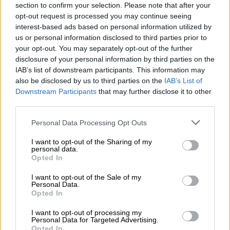
Αλλά η Ρωσία έχει δηλώσει ότι
section to confirm your selection. Please note that after your
επιφυλάσσεται του δικαιώματός της να
opt-out request is processed you may continue seeing
interest-based ads based on personal information utilized by
ανταπαντήσει και σκληροπυρηνικοί, όπως ο
us or personal information disclosed to third parties prior to
πρώην πρόεδρος
Ντμίτρι Μεντβέντεφ
,
your opt-out. You may separately opt-out of the further
εισηγούνται την «εξόντωση» του Ουκρανού
disclosure of your personal information by third parties on the
προέδρου Βολοντίμιρ Ζελένσκι. Ο Πεσκόφ
IAB’s list of downstream participants. This information may
also be disclosed by us to third parties on the
IAB’s List of
αρνήθηκε να πει εάν η Ρωσία θεωρεί τον
Downstream Participants
that may further disclose it to other
Ζελένσκι νόμιμο στόχο.
third parties.
Ο ίδιος δήλωσε ότι η Ρωσία είχε πολλές
Please note that this website/app uses one or more Google
Personal Data Processing Opt Outs
επιλογές
και η απάντηση, όταν έλθει, θα έχει
services and may gather and store information including but
not limited to your visit or usage behaviour. You may click to
I want to opt-out of the Sharing of my
εξεταστεί σοβαρά και θα είναι
personal data.
grant or deny consent to Google and its third-party tags to
ισορροπημένη. Δήλωσε ότι ήδη βρίσκεται σε
Opted In
use your data for below specified purposes in below Google
εξέλιξη επείγουσα έρευνα αλλά δεν είναι σε
consent section.
I want to opt-out of the Sale of my
θέση να πει πότε θα γίνουν γνωστά τα
Personal Data.
Opted In
αποτελέσματά της.
I want to opt-out of processing my
Παράλληλα, ο
Πεσκόφ
δήλωσε ότι ο Πούτιν
Personal Data for Targeted Advertising.
Opted In