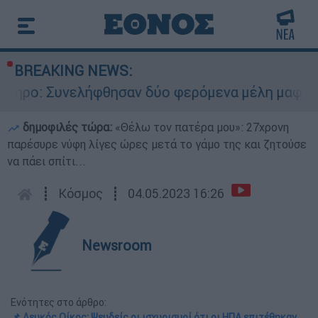
BREAKING NEWS:
νελήφθησαν δύο φερόμενα μέλη μαφίας - Οι εκβι
δημοφιλές τώρα:
«Θέλω τον πατέρα μου»: 27χρονη
παρέσυρε νύφη λίγες ώρες μετά το γάμο της και ζητούσε
να πάει σπίτι...
┋
Κόσμος
┋
04.05.2023 16:26
Newsroom
Ενότητες στο άρθρο:
📌 Λευκός Οίκος: Ψευδείς οι ισχυρισμοί ότι οι ΗΠΑ επιτέθηκαν