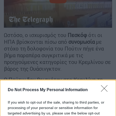
video
Ωστόσο, ο ισχυρισμός του
Πεσκόφ
ότι οι
ΗΠΑ βρίσκονται πίσω από
συνομωσία
με
στόχο τη δολοφονία του Πούτιν πήγε ένα
βήμα παραπέρα συγκριτικά με τις
προηγούμενες κατηγορίες του Κρεμλίνου σε
βάρος της Ουάσινγκτον.
Ο Πούτιν δεν βρισκόταν στο Κρεμλίνο τη
στιγμή εκείνη, και αναλυτές σε θέματα
Do Not Process My Personal Information
ασφάλειας απορρίπτουν την ιδέα ότι το
περιστατικό ήταν μια σοβαρή απόπειρα
If you wish to opt-out of the sale, sharing to third parties, or
δολοφονίας.
processing of your personal or sensitive information for
targeted advertising by us, please use the below opt-out