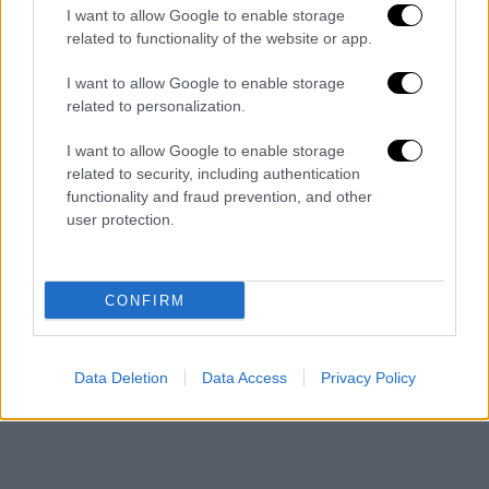
εορτασμών, μπροστά από το τείχος του
I want to allow Google to enable storage
Κρεμλίνου όπου συνέβη η καταγγελλόμενη
related to functionality of the website or app.
επίθεση. Ο ίδιος δήλωσε ότι η παρέλαση θα
I want to allow Google to enable storage
γίνει κανονικά και θα περιλαμβάνει ομιλία
related to personalization.
του προέδρου.
I want to allow Google to enable storage
Λευκός Οίκος: Ψευδείς οι ισχυρισμοί
related to security, including authentication
ότι οι ΗΠΑ επιτέθηκαν στο Κρεμλίνο
functionality and fraud prevention, and other
user protection.
Από τη πλευρά τους οι ΗΠΑ χαρακτήρισαν
ψευδείς τις κατηγορίες της Ρωσίας, διά
στόματος του εκπροσώπου του Λευκού
CONFIRM
Οίκου για θέματα εθνικής ασφάλειας Τζον
Κίρμπι.
Data Deletion
Data Access
Privacy Policy