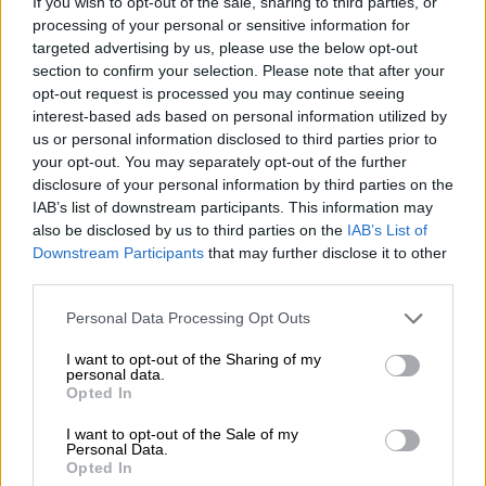
If you wish to opt-out of the sale, sharing to third parties, or
και έτσι
ξυλοκοπήθηκε
εκ νέου για…
processing of your personal or sensitive information for
συμμόρφωση.
targeted advertising by us, please use the below opt-out
section to confirm your selection. Please note that after your
Ζήτησε, όπως λέει, από τη δεύτερη μέρα να
opt-out request is processed you may continue seeing
interest-based ads based on personal information utilized by
μεταφερθεί σε πτέρυγα προστασίας.
us or personal information disclosed to third parties prior to
Διέρρευσε
στη φυλακή και δέχθηκε
νέο
your opt-out. You may separately opt-out of the further
ξυλοδαρμό
, όπως καταγγέλλει. «Τέσσερα
disclosure of your personal information by third parties on the
άτομα με έριξαν στο πάτωμα και
άρχισαν να
IAB’s list of downstream participants. This information may
με χτυπούν
με κλωτσιές και μπουνιές. Με
also be disclosed by us to third parties on the
IAB’s List of
Downstream Participants
that may further disclose it to other
πατούσαν κάτω».
third parties.
Υπήρξε επεισόδιο σε βάρος του τόσο
Please note that this website/app uses one or more Google
Personal Data Processing Opt Outs
σοβαρό που χρειάστηκε να μεταφερθεί στο
services and may gather and store information including but
not limited to your visit or usage behaviour. You may click to
I want to opt-out of the Sharing of my
νοσοκομείο
. Οι γονείς του ενημερώθηκαν
personal data.
grant or deny consent to Google and its third-party tags to
για τον βάναυσο ξυλοδαρμό του κατόπιν
Opted In
use your data for below specified purposes in below Google
δικής τους επιμονής καθώς το παιδί είχε να
consent section.
I want to opt-out of the Sale of my
επικοινωνήσει μαζί τους τρεις ημέρες και
Personal Data.
Opted In
είχαν αρχίσει να ανησυχούν.