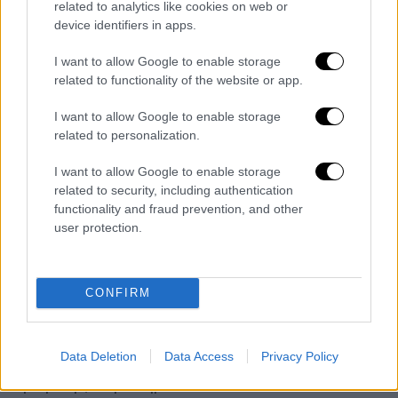
related to analytics like cookies on web or
της προανάκρισης, εκφράζοντας τη
device identifiers in apps.
βεβαιότητα του ότι οι υπαίτιοι θα
I want to allow Google to enable storage
λογοδοτήσουν στη δικαιοσύνη. «Γίναμε
related to functionality of the website or app.
αποδέκτες άλλης μίας υπόθεσης
παιδικής
κακοποίησης
με την έννοια της
σεξουαλικής
I want to allow Google to enable storage
βίας
που ασκήθηκε πάνω σε αυτό το παιδί
related to personalization.
στα πλαίσια ενός ελεγχόμενου φορέα, όπως
I want to allow Google to enable storage
είναι το ειδικό κατάστημα κράτησης των
related to security, including authentication
συγκεκριμένων νέων όπου για κάποιο
functionality and fraud prevention, and other
συγκεκριμένο χρονικό διάστημα
user protection.
φιλοξενήθηκε ο ανήλικος».
«Δυστυχώς, αν και έχουν γίνει πολλά βήματα
CONFIRM
προς την κατεύθυνση της εναλλακτικής
αντιμετώπισης των νεαρών παραβατών, η
Data Deletion
Data Access
Privacy Policy
κατάσταση
παραμένει
δύσκολη
έως και
τραγική», συμπληρώνει.