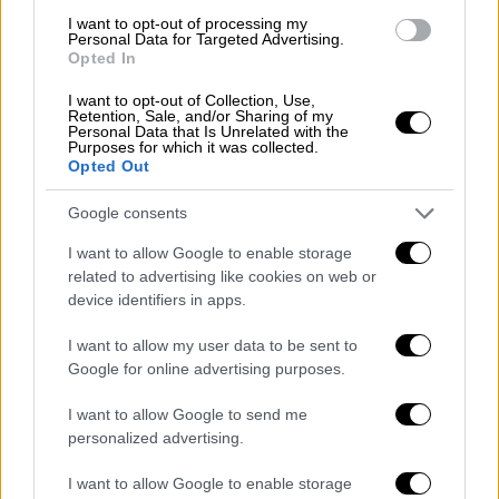
I want to opt-out of processing my
Το πιο σοκαριστικό ήταν οι αποκαλύψεις για
Personal Data for Targeted Advertising.
Opted In
τους συνεχείς βιασμούς, που όπως
καταγγέλλει, υπέμεινε μέσα στο κελί του
I want to opt-out of Collection, Use,
Retention, Sale, and/or Sharing of my
από την «
κλίκα
» των πέντε.
Personal Data that Is Unrelated with the
Purposes for which it was collected.
Opted Out
Η μητέρα του 17χρονου ζητά την
παραδειγματική τιμωρία των ατόμων που
Google consents
κακοποίησαν τον γιο της, ενώ εξαπολύει
I want to allow Google to enable storage
«πυρά» και σε εκείνους που δεν τον
related to advertising like cookies on web or
προστάτευσαν ως όφειλαν, ηθικά και
device identifiers in apps.
θεσμικά. Και ο ανήλικος όμως
ζητά να
τιμωρηθούν
για όσα έκαναν σε εκείνον αλλά
I want to allow my user data to be sent to
Google for online advertising purposes.
και σε άλλα παιδιά.
I want to allow Google to send me
Τι λέει ο δικηγόρος της οικογένειας
personalized advertising.
Ο
δικηγόρος
της οικογένειας, Γιώργος
I want to allow Google to enable storage
Κοκοσάλης, παρακολουθεί στενά την πορεία