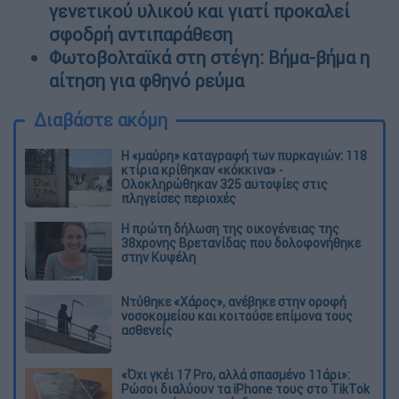
γενετικού υλικού και γιατί προκαλεί
σφοδρή αντιπαράθεση
Φωτοβολταϊκά στη στέγη: Βήμα-βήμα η
αίτηση για φθηνό ρεύμα
Διαβάστε ακόμη
Η «μαύρη» καταγραφή των πυρκαγιών: 118
κτίρια κρίθηκαν «κόκκινα» -
Ολοκληρώθηκαν 325 αυτοψίες στις
πληγείσες περιοχές
Η πρώτη δήλωση της οικογένειας της
38χρονης Βρετανίδας που δολοφονήθηκε
στην Κυψέλη
Ντύθηκε «Χάρος», ανέβηκε στην οροφή
νοσοκομείου και κοιτούσε επίμονα τους
ασθενείς
«Όχι γκέι 17 Pro, αλλά σπασμένο 11άρι»:
Ρώσοι διαλύουν τα iPhone τους στο TikTok