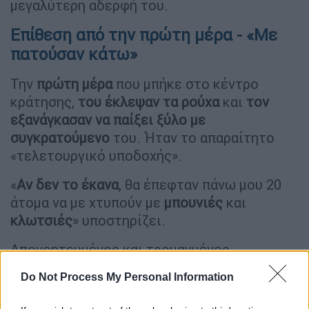
μεγαλύτερη αδερφή του.
Επίθεση από την πρώτη μέρα - «Με
πατούσαν κάτω»
Την
πρώτη μέρα
που μπήκε στο κέντρο
κράτησης,
του έκλεψαν τα ρούχα
και
τον
εξανάγκασαν να παίξει ξύλο με
συγκρατούμενο
του. Ήταν το απαραίτητο
«τελετουργικό υποδοχής».
«
Αν δεν το έκανα
, θα έπεφταν πάνω μου 20
άτομα να με χτυπούν με
μπουνιές
και
κλωτσιές
» υποστηρίζει.
Απογοητευμένος και τρομαγμένος
επικοινώνησε τηλεφωνικά με συγγενικό του
Do Not Process My Personal Information
πρόσωπο, όμως το περιεχόμενο της
συνομιλίας έγινε αντιληπτό από άλλα παιδιά