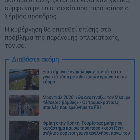
σύμφωνα με τα στοιχεία που παρουσίασε ο
Σέρβος πρόεδρος.
Η κυβέρνηση θα επιτεθεί επίσης στο
πρόβλημα της παράνομης οπλοκατοχής,
τόνισε.
Διαβάστε ακόμη
Επιστήμονες ανακάλυψαν τον τέταρτο
γνωστό τύπο μεταδοτικού καρκίνου στον
κόσμο
Μουντιάλ 2026: «Θα ανατινάξω τον Μέσι με
τέσσερις βόμβες» - Οι τρομοκρατικές
απειλές που ερεύνησε το FBI
Φρίκη στην Κρήτη: Τουρίστας μπήκε σε
κατάστημα και ρώτησε πόσο «κοστίζει»
ανήλικο κορίτσι για να ασελγήσει πάνω του