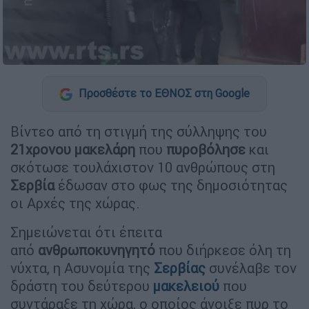
Προσθέστε το ΕΘΝΟΣ στη Google
Βίντεο από τη στιγμή της σύλληψης του
21χρονου μακελάρη
που
πυροβόλησε
και
σκότωσε τουλάχιστον 10 ανθρώπους στη
Σερβία
έδωσαν στο φως της δημοσιότητας
οι Αρχές της χώρας.
Σημειώνεται ότι έπειτα
από
ανθρωποκυνηγητό
που διήρκεσε όλη τη
νύχτα, η Ασυνομία της
Σερβίας
συνέλαβε τον
δράστη του δεύτερου
μακελειού
που
συντάραξε τη χώρα, ο οποίος άνοιξε πυρ το