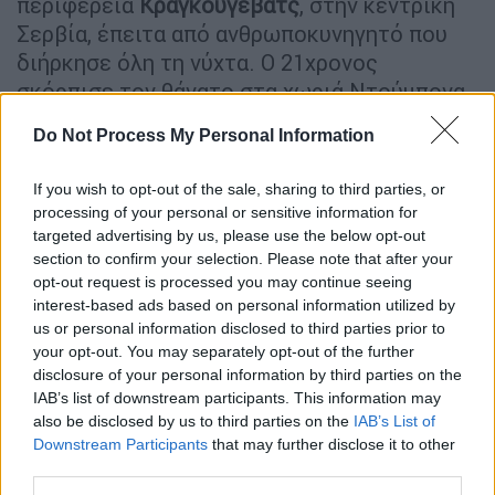
περιφέρεια
Κραγκούγεβατς
, στην κεντρική
Σερβία, έπειτα από ανθρωποκυνηγητό που
διήρκησε όλη τη νύχτα. Ο 21χρονος
σκόρπισε τον θάνατο στα χωριά Ντούμπονα
και Σέπσιν, διέφυγε αρχικά με το όχημα από
Do Not Process My Personal Information
το οποίο είχε πυροβολήσει (και μάλιστα από
το πίσω κάθισμα καθώς οδηγούσε άλλος),
If you wish to opt-out of the sale, sharing to third parties, or
και μετά υποχρέωσε οδηγό ταξί να τον
processing of your personal or sensitive information for
μεταφέρει υπό την απειλή του όπλου σε
targeted advertising by us, please use the below opt-out
άλλο χωριό όπου ήλπιζε να τον κρύψει ένας
section to confirm your selection. Please note that after your
opt-out request is processed you may continue seeing
θείος του που μένει εκεί, όπως αναφέρουν
interest-based ads based on personal information utilized by
τα τοπικά μέσα ενημέρωσης.
us or personal information disclosed to third parties prior to
your opt-out. You may separately opt-out of the further
Το Υπουργείο Εσωτερικών εξέδωσε
disclosure of your personal information by third parties on the
φωτογραφία από την σύλληψή του.
IAB’s list of downstream participants. This information may
also be disclosed by us to third parties on the
IAB’s List of
Downstream Participants
that may further disclose it to other
third parties.