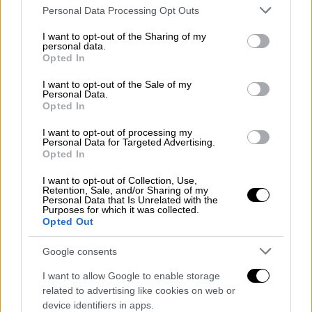
Please note that this website/app uses one or more Google
Personal Data Processing Opt Outs
services and may gather and store information including but
not limited to your visit or usage behaviour. You may click to
I want to opt-out of the Sharing of my
personal data.
grant or deny consent to Google and its third-party tags to
Opted In
use your data for below specified purposes in below Google
consent section.
I want to opt-out of the Sale of my
Personal Data.
Opted In
Ο 21χρονος δράστης/ Υπουργείο Εσωτερικών Σερβίας
I want to opt-out of processing my
Personal Data for Targeted Advertising.
Opted In
Στην
επιχείρηση
για την σύλληψη του
I want to opt-out of Collection, Use,
υπόπτου μετείχαν περίπου
600 Σέρβοι
Retention, Sale, and/or Sharing of my
Personal Data that Is Unrelated with the
αστυνομικοί
και μέλη της ειδικής
Purposes for which it was collected.
αντιτρομοκρατικής μονάδας και της
Opted Out
χωροφυλακής, σύμφωνα με το κρατικό
Google consents
δίκτυο RTS, το οποίο πρόσθεσε ότι
χρησιμοποιήθηκαν επίσης ελικόπτερο, μη
I want to allow Google to enable storage
related to advertising like cookies on web or
επανδρωμένα αεροσκάφη και ότι
device identifiers in apps.
κινητοποιήθηκαν πολλές περίπολοι της