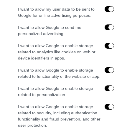
αστυνομίας για να εντοπιστεί ο δράστης.
I want to allow my user data to be sent to
Google for online advertising purposes.
Uroš Blažić, ima 21 godinu, napadač
I want to allow Google to send me
iz Mladenovca
personalized advertising.
pic.twitter.com/3eTOrAeyHu
I want to allow Google to enable storage
— Biljana (@biljanicaaa)
May 4, 2023
related to analytics like cookies on web or
device identifiers in apps.
Πλήρη αφοπλισμό προτείνει ο
Βούτσις
I want to allow Google to enable storage
related to functionality of the website or app.
Ο πρόεδρος της Σερβίας
Αλεξάνταρ
I want to allow Google to enable storage
Βούτσιτς
ανακοίνωσε σήμερα δέσμη
related to personalization.
αυστηρών μέτρων για τη βελτίωση του
ελέγχου των όπλων και την ενίσχυση της
I want to allow Google to enable storage
related to security, including authentication
ασφάλειας στα σχολεία της βαλκανικής
functionality and fraud prevention, and other
χώρας μετά τα δύο μακελειά αυτήν την
user protection.
εβδομάδα που στοίχισαν τη ζωή σε συνολικά