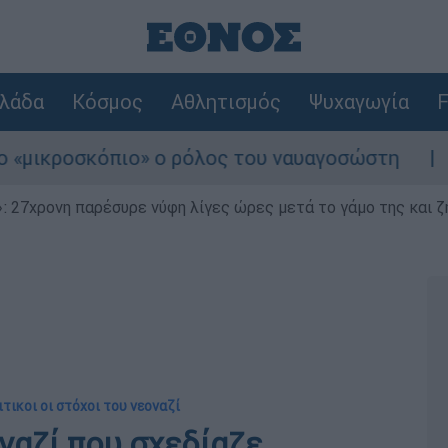
λάδα
Κόσμος
Αθλητισμός
Ψυχαγωγία
F
ροσκόπιο» ο ρόλος του ναυαγοσώστη
Συναγ
 27χρονη παρέσυρε νύφη λίγες ώρες μετά το γάμο της και ζη
τικοι οι στόχοι του νεοναζί
ναζί που σχεδίαζε