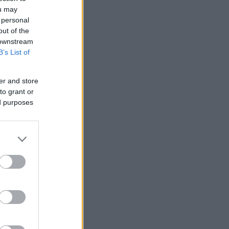
ou may
 personal
out of the
 downstream
B’s List of
er and store
to grant or
ed purposes