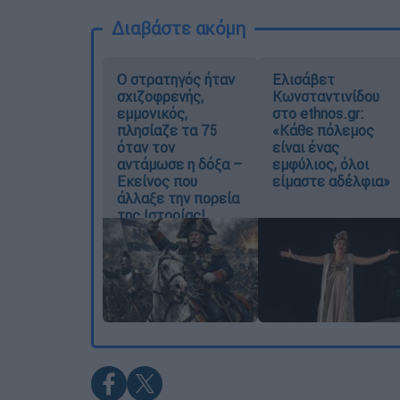
Διαβάστε ακόμη
O στρατηγός ήταν
Ελισάβετ
σχιζοφρενής,
Κωνσταντινίδου
εμμονικός,
στο ethnos.gr:
πλησίαζε τα 75
«Κάθε πόλεμος
όταν τον
είναι ένας
αντάμωσε η δόξα –
εμφύλιος, όλοι
Εκείνος που
είμαστε αδέλφια»
άλλαξε την πορεία
της Ιστορίας!