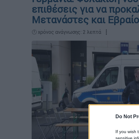
επιθέσεις για να προκα
Μετανάστες και Εβραίοι
🕛 χρόνος ανάγνωσης: 2 λεπτά ┋
Do Not Pr
If you wish 
sensitive in