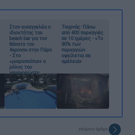
Στον εισαγγελέα ο
Τουρνάς: Πάνω
ιδιοκτήτης του
από 400 πυρκαγιές
beach bar για τον
σε 10 ημέρες - «Το
θάνατο του
90% των
4χρονου στην Πάρο
πυρκαγιών
- Στο
οφείλεται σε
«μικροσκόπιο» ο
αμέλεια»
ρόλος του
ναυαγοσώστη
επόμενο άρθρο