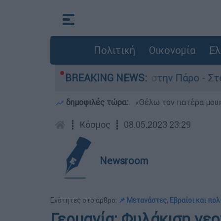
Πολιτική
Οικονομία
Ελ
α τον θάνατο του 4χρονου στην Πάρο - Στο «μικ
BREAKING NEWS:
δημοφιλές τώρα:
«Θέλω τον πατέρα μου»:
┋
Κόσμος
┋
08.05.2023 23:29
Newsroom
Ενότητες στο άρθρο:
📌 Μετανάστες, Εβραίοι και πολι
Γερμανία: Φυλάκιση νεο