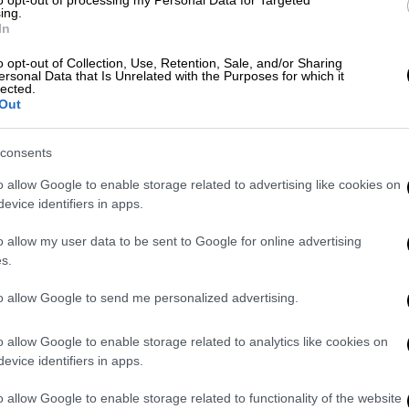
to opt-out of processing my Personal Data for Targeted
ing.
ίρησε το 2021 να οργανώσει στην
Έσση
,
In
«Division Atomwaffen» (
«Μεραρχία
o opt-out of Collection, Use, Retention, Sale, and/or Sharing
γνωστής για τη
ρατσιστική
,
αντισημιτική
ersonal Data that Is Unrelated with the Purposes for which it
lected.
Out
ιτικοι οι στόχοι του νεοναζί
consents
επιθέσεις
με
εκρηκτικά
και
πυροβόλα όπλα
o allow Google to enable storage related to advertising like cookies on
τικών
,
μεταναστών
και
Εβραίων
. Ο στόχος
evice identifiers in apps.
των φυλών» μέσα στα επόμενα τρία χρόνια
o allow my user data to be sent to Google for online advertising
ηθυσμός».
s.
ο του 2021, αφού επιχείρησε να αγοράσει
to allow Google to send me personalized advertising.
ς ύλες για την
κατασκευή εκρηκτικών
ς παραδέχτηκε τα γεγονότα και είπε ότι
o allow Google to enable storage related to analytics like cookies on
δικαστική απόφαση.
evice identifiers in apps.
Atomwaffen» ιδρύθηκε το 2015 στις
ΗΠΑ
o allow Google to enable storage related to functionality of the website