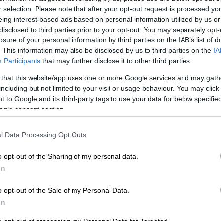
r selection. Please note that after your opt-out request is processed y
eing interest-based ads based on personal information utilized by us or
disclosed to third parties prior to your opt-out. You may separately opt-
losure of your personal information by third parties on the IAB’s list of
. This information may also be disclosed by us to third parties on the
IA
Participants
that may further disclose it to other third parties.
 that this website/app uses one or more Google services and may gath
including but not limited to your visit or usage behaviour. You may click 
 to Google and its third-party tags to use your data for below specifi
ogle consent section.
 το ΕΘΝΟΣ στη Google
l Data Processing Opt Outs
ανικού
νεοναζιστικού
δικτύου
«Division
 σε
φυλάκιση τριών ετών και έξι μηνών
o opt-out of the Sharing of my personal data.
 να προκαλέσει
«
φυλετικό πόλεμο
»
.
In
ς από το περιφερειακό δικαστήριο της
o opt-out of the Sale of my Personal Data.
ς τρομοκρατικής οργάνωσης» και για
In
ιλητικής για το κράτος».